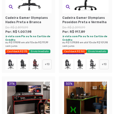
Cadeira Gamer Olympians
Cadeira Gamer Olympians
Hades Preta e Branca
Poseidon Preta e Vermelha
De:
R$ 2.899,99
De:
R$ 2.399,99
Por:
R$ 1.007,98
Por:
R$ 917,89
à vista com Pix ou 1x no Cartão de
à vista com Pix ou 1x no Cartão de
Crédito
Crédito
ou
R$ 1.119,98
em até
10
x de
R$ 111,99
ou
R$ 1.019,88
em até
10
x de
R$ 101,98
sem juros
sem juros
Cashback R$ 175
Envio Imediato
Cashback R$ 150
Envio Imediato
Exclusivo Mobly
Exclusivo Mobly
+
10
+
10
31
%
50
%