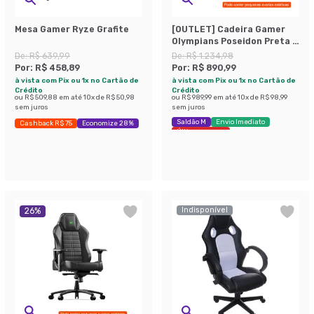
Mesa Gamer Ryze Grafite
[OUTLET] Cadeira Gamer
Olympians Poseidon Preta e
Vermelha
De:
R$ 639,99
De:
R$ 1.234,98
Por:
R$ 458,89
Por:
R$ 890,99
à vista com Pix ou 1x no Cartão de
à vista com Pix ou 1x no Cartão de
Crédito
Crédito
ou
R$ 509,88
em até
10
x de
R$ 50,98
ou
R$ 989,99
em até
10
x de
R$ 98,99
sem juros
sem juros
Saldão M
Envio Imediato
Cashback R$ 75
Economize 28%
Últimas peças
Indisponível
26
%