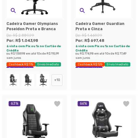
Cadeira Gamer Olympians
Cadeira Gamer Guardian
Poseidon Preta e Branca
Preta e Cinza
De:
R$ 2.889,99
De:
R$ 1.469,99
Por:
R$ 1.043,98
Por:
R$ 697,48
à vista com Pix ou 1x no Cartão de
à vista com Pix ou 1x no Cartão de
Crédito
Crédito
ou
R$ 1.159,98
em até
10
x de
R$ 115,99
ou
R$ 774,98
em até
10
x de
R$ 77,49
sem juros
sem juros
Cashback R$ 175
Envio Imediato
Cashback R$ 125
Envio Imediato
Exclusivo Mobly
Exclusivo Mobly
+
10
63
%
66
%