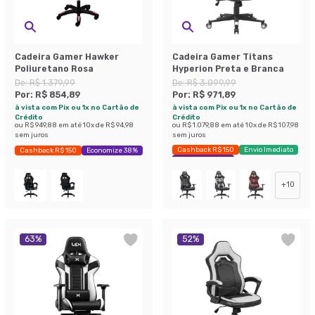
Cadeira Gamer Hawker
Cadeira Gamer Titans
Poliuretano Rosa
Hyperion Preta e Branca
De:
R$ 1.379,99
De:
R$ 3.099,99
Por:
R$ 854,89
Por:
R$ 971,89
à vista com Pix ou 1x no Cartão de
à vista com Pix ou 1x no Cartão de
Crédito
Crédito
ou
R$ 949,88
em até
10
x de
R$ 94,98
ou
R$ 1.079,88
em até
10
x de
R$ 107,98
sem juros
sem juros
Cashback R$ 150
Envio Imediato
Cashback R$ 150
Economize 38%
Exclusivo Mobly
+
10
63
%
52
%