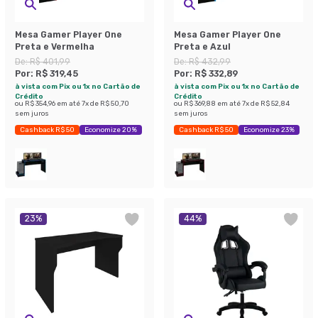
Mesa Gamer Player One
Mesa Gamer Player One
Preta e Vermelha
Preta e Azul
De:
R$ 401,99
De:
R$ 432,99
Por:
R$ 319,45
Por:
R$ 332,89
à vista com Pix ou 1x no Cartão de
à vista com Pix ou 1x no Cartão de
Crédito
Crédito
ou
R$ 354,96
em até
7
x de
R$ 50,70
ou
R$ 369,88
em até
7
x de
R$ 52,84
sem juros
sem juros
Cashback R$ 50
Economize 20%
Cashback R$ 50
Economize 23%
23
%
44
%