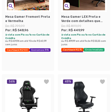
Mesa Gamer Fremont Preta
Mesa Gamer LEX Preta e
e Vermelha
Verde com detalhes que
brilham no escuro
De:
R$ 799,99
De:
R$ 899,99
Por:
R$ 548,96
Por:
R$ 449,99
à vista com Pix ou 1x no Cartão de
à vista com Pix ou 1x no Cartão de
Crédito
Crédito
ou
R$ 609,96
em até
10
x de
R$ 60,99
ou
R$ 499,99
em até
9
x de
R$ 55,55
sem
sem juros
juros
Cashback R$ 75
Envio Imediato
Cashback R$ 100
Economize 31%
Exclusivo Mobly
56
%
48
%