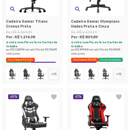
Cadeira Gamer Titans
Cadeira Gamer Olympians
Cronus Preta
Hades Preta e Cinza
De:
R$ 3.359,99
De:
R$ 2.399,99
Por:
R$ 1.214,98
Por:
R$ 809,89
à vista com Pix ou 1x no Cartão de
à vista com Pix ou 1x no Cartão de
Crédito
Crédito
ou
R$ 1.349,98
em até
10
x de
R$ 134,99
ou
R$ 899,88
em até
10
x de
R$ 89,98
sem juros
sem juros
Cashback R$ 200
Cashback R$ 125
Envio Imediato
Envio Imediato
Exclusivo Mobly
Exclusivo Mobly
+
10
+
10
65
%
61
%