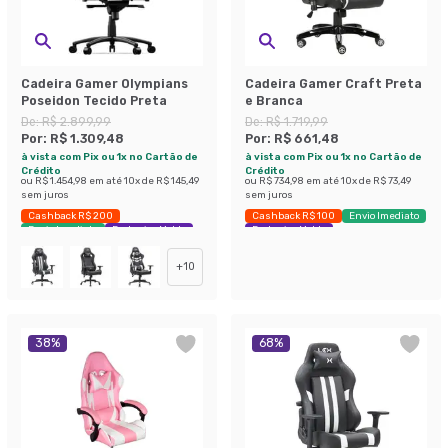
Cadeira Gamer Olympians
Cadeira Gamer Craft Preta
Poseidon Tecido Preta
e Branca
De:
R$ 2.899,99
De:
R$ 1.719,99
Por:
R$ 1.309,48
Por:
R$ 661,48
à vista com Pix ou 1x no Cartão de
à vista com Pix ou 1x no Cartão de
Crédito
Crédito
ou
R$ 1.454,98
em até
10
x de
R$ 145,49
ou
R$ 734,98
em até
10
x de
R$ 73,49
sem juros
sem juros
Cashback R$ 200
Cashback R$ 100
Envio Imediato
Envio Imediato
Exclusivo Mobly
Exclusivo Mobly
+
10
38
%
68
%