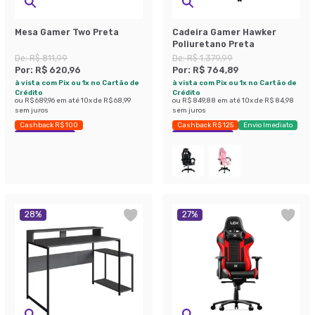
Mesa Gamer Two Preta
Cadeira Gamer Hawker
Poliuretano Preta
De:
R$ 811,99
De:
R$ 1.379,99
Por:
R$ 620,96
Por:
R$ 764,89
à vista com Pix ou 1x no Cartão de
à vista com Pix ou 1x no Cartão de
Crédito
Crédito
ou
R$ 689,96
em até
10
x de
R$ 68,99
ou
R$ 849,88
em até
10
x de
R$ 84,98
sem juros
sem juros
Cashback R$ 100
Cashback R$ 125
Envio Imediato
Economize 23%
Economize 44%
28
%
27
%