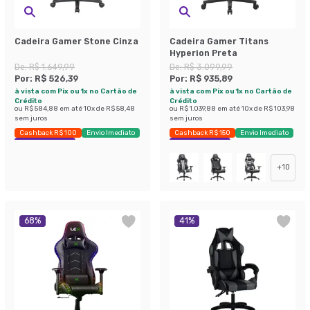
Cadeira Gamer Stone Cinza
Cadeira Gamer Titans
Hyperion Preta
De:
R$ 1.649,99
De:
R$ 3.099,99
Por:
R$ 526,39
Por:
R$ 935,89
à vista com Pix ou 1x no Cartão de
à vista com Pix ou 1x no Cartão de
Crédito
Crédito
ou
R$ 584,88
em até
10
x de
R$ 58,48
ou
R$ 1.039,88
em até
10
x de
R$ 103,98
sem juros
sem juros
Cashback R$ 100
Envio Imediato
Cashback R$ 150
Envio Imediato
Exclusivo Mobly
Exclusivo Mobly
+
10
68
%
41
%