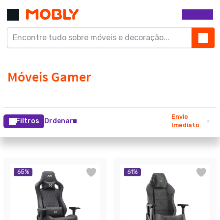
Envio
Filtros
Ordenar
Imediato
65
%
61
%