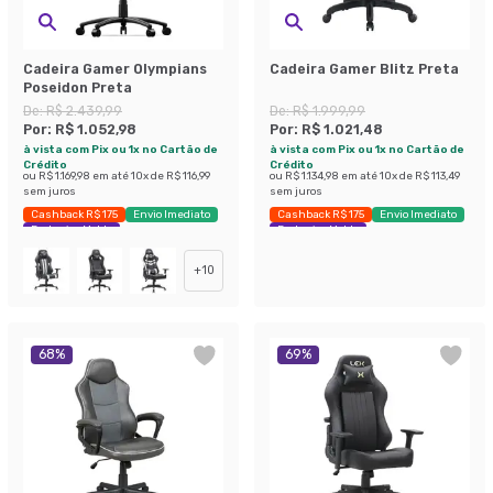
Cadeira Gamer Olympians
Cadeira Gamer Blitz Preta
Poseidon Preta
De:
R$ 2.439,99
De:
R$ 1.999,99
Por:
R$ 1.052,98
Por:
R$ 1.021,48
à vista com Pix ou 1x no Cartão de
à vista com Pix ou 1x no Cartão de
Crédito
Crédito
ou
R$ 1.169,98
em até
10
x de
R$ 116,99
ou
R$ 1.134,98
em até
10
x de
R$ 113,49
sem juros
sem juros
Cashback R$ 175
Envio Imediato
Cashback R$ 175
Envio Imediato
Exclusivo Mobly
Exclusivo Mobly
+
10
68
%
69
%