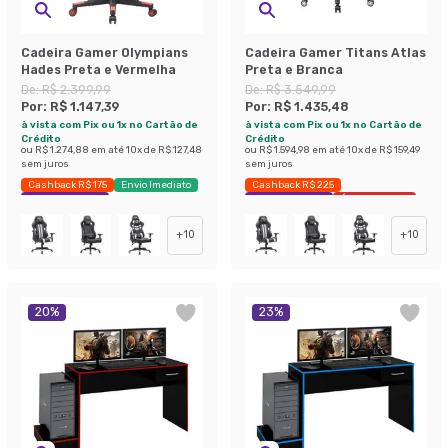
Cadeira Gamer Olympians
Cadeira Gamer Titans Atlas
Hades Preta e Vermelha
Preta e Branca
De:
R$ 2.399,99
De:
R$ 3.549,99
Por:
R$ 1.147,39
Por:
R$ 1.435,48
à vista com Pix ou 1x no Cartão de
à vista com Pix ou 1x no Cartão de
Crédito
Crédito
ou
R$ 1.274,88
em até
10
x de
R$ 127,48
ou
R$ 1.594,98
em até
10
x de
R$ 159,49
sem juros
sem juros
Cashback R$ 175
Envio Imediato
Cashback R$ 225
Exclusivo Mobly
Exclusivo Mobly
Últimas peças
+
10
+
10
20
%
23
%