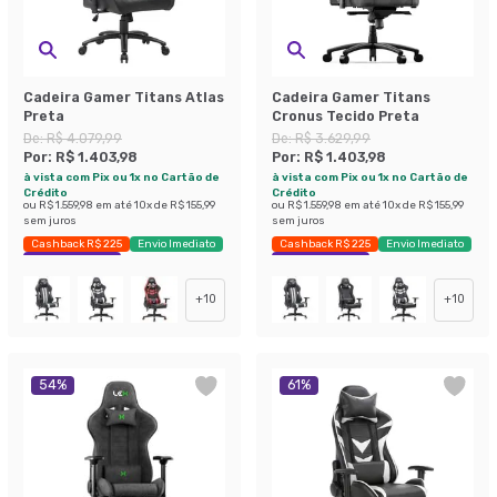
Cadeira Gamer Titans Atlas
Cadeira Gamer Titans
Preta
Cronus Tecido Preta
De:
R$ 4.079,99
De:
R$ 3.629,99
Por:
R$ 1.403,98
Por:
R$ 1.403,98
à vista com Pix ou 1x no Cartão de
à vista com Pix ou 1x no Cartão de
Crédito
Crédito
ou
R$ 1.559,98
em até
10
x de
R$ 155,99
ou
R$ 1.559,98
em até
10
x de
R$ 155,99
sem juros
sem juros
Cashback R$ 225
Envio Imediato
Cashback R$ 225
Envio Imediato
Exclusivo Mobly
Exclusivo Mobly
+
10
+
10
54
%
61
%