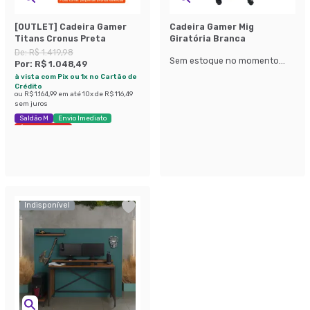
[OUTLET] Cadeira Gamer
Cadeira Gamer Mig
Titans Cronus Preta
Giratória Branca
De:
R$ 1.419,98
Sem estoque no momento...
Por:
R$ 1.048,49
à vista com Pix ou 1x no Cartão de
Crédito
ou
R$ 1.164,99
em até
10
x de
R$ 116,49
sem juros
Saldão M
Envio Imediato
Últimas peças
Indisponível