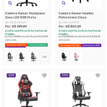
Cadeira Gamer Olympians
Cadeira Gamer Hawker
Zeus LED RGB Preta
Poliuretano Cinza
De:
R$ 3.099,99
De:
R$ 1.379,99
Por:
R$ 989,89
Por:
R$ 800,89
à vista com Pix ou 1x no Cartão de
à vista com Pix ou 1x no Cartão de
Crédito
Crédito
ou
R$ 1.099,88
em até
10
x de
R$ 109,98
ou
R$ 889,88
em até
10
x de
R$ 88,98
sem juros
sem juros
Cashback R$ 150
Envio Imediato
Cashback R$ 125
Economize 41%
Exclusivo Mobly
+
10
52
%
59
%