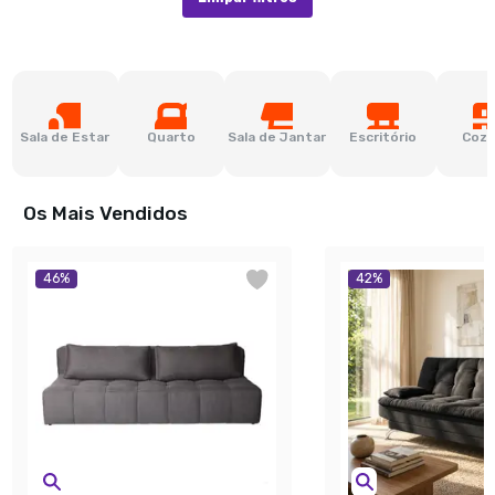
Sala de Estar
Quarto
Sala de Jantar
Escritório
Cozi
Os Mais Vendidos
46
%
42
%