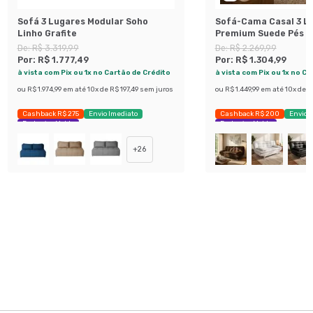
Sofá 3 Lugares Modular Soho
Sofá-Cama Casal 3 L
Linho Grafite
Premium Suede Pés d
Preto
De:
R$ 3.319,99
De:
R$ 2.269,99
Por:
R$ 1.777,49
Por:
R$ 1.304,99
à vista com Pix ou 1x no Cartão de Crédito
à vista com Pix ou 1x no C
ou
R$ 1.974,99
em até
10
x de
R$ 197,49
sem juros
ou
R$ 1.449,99
em até
10
x de
R
Cashback R$ 275
Envio Imediato
Cashback R$ 200
Envio 
Exclusivo Mobly
Exclusivo Mobly
+
26