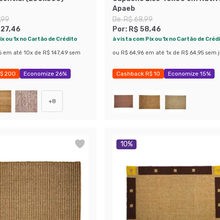
Apaeb
,99
De:
R$ 68,99
327,46
Por:
R$ 58,46
ix ou 1x no Cartão de Crédito
à vista com Pix ou 1x no Cartão de Créd
6
em até
10
x de
R$ 147,49
sem
ou
R$ 64,96
em até
1
x de
R$ 64,95
sem j
$ 200
Economize 26%
Cashback R$ 10
Economize 15%
+
8
10
%