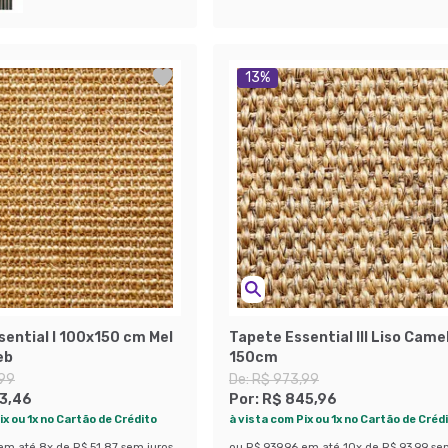
13
%
sential I 100x150 cm Mel
Tapete Essential III Liso Came
eb
150cm
,99
De:
R$ 973,99
3,46
Por:
R$ 845,96
ix ou 1x no Cartão de Crédito
à vista com Pix ou 1x no Cartão de Créd
em até
8
x de
R$ 51,87
sem juros
ou
R$ 939,96
em até
10
x de
R$ 93,99
se