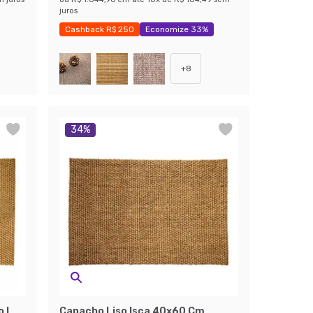
juros
Cashback R$ 250
Economize 33%
+
8
34
%
 I
Capacho Liso Isca 40x60 Cm