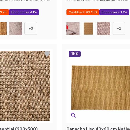
$ 75
Economize 41%
Cashback R$ 150
Economize 13%
+
3
+
2
15
%
sential (200x300)
Capacho Liso 40x60 cm Nativo