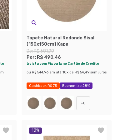
Tapete Natural Redondo Sisal
(150x150cm) Kapa
De:
R$ 681,99
Por:
R$ 490,46
ito
à vista com Pix ou 1x no Cartão de Crédito
em
ou
R$ 544,96
em até
10
x de
R$ 54,49
sem juros
Cashback R$ 75
Economize 28%
+
8
12
%