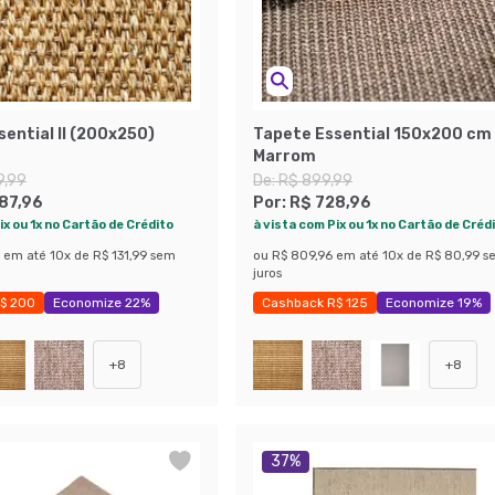
ential II (200x250)
Tapete Essential 150x200 cm
Marrom
9,99
De:
R$ 899,99
187,96
Por:
R$ 728,96
ix ou 1x no Cartão de Crédito
à vista com Pix ou 1x no Cartão de Créd
em até
10
x de
R$ 131,99
sem
ou
R$ 809,96
em até
10
x de
R$ 80,99
s
juros
$ 200
Economize 22%
Cashback R$ 125
Economize 19%
+
8
+
8
37
%