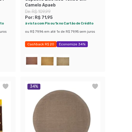
Camelo Apaeb
De:
R$ 109,99
Por:
R$ 71,95
ito
à vista com Pix ou 1x no Cartão de Crédito
uros
ou
R$ 79,96
em até
1
x de
R$ 79,95
sem juros
Cashback R$ 20
Economize 34%
34
%