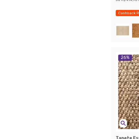
Cashback R
26
%
Tapete Es