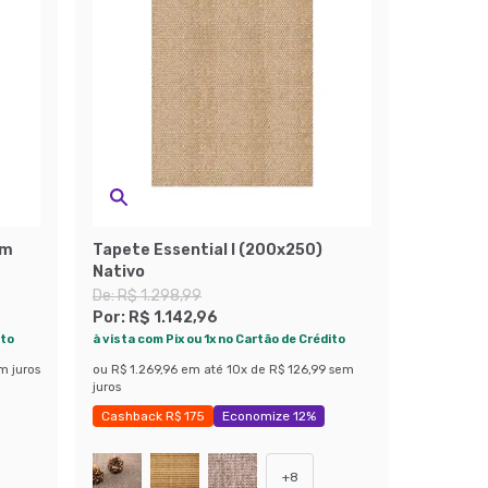
cm
Tapete Essential I (200x250)
Nativo
De:
R$ 1.298,99
Por:
R$ 1.142,96
ito
à vista com Pix ou 1x no Cartão de Crédito
m juros
ou
R$ 1.269,96
em até
10
x de
R$ 126,99
sem
juros
Cashback R$ 175
Economize 12%
+
8