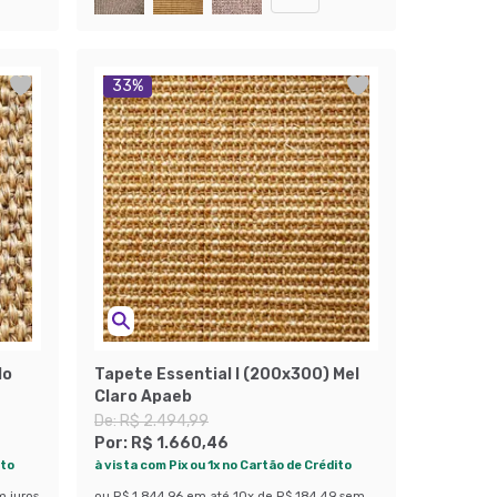
33
%
lo
Tapete Essential I (200x300) Mel
Claro Apaeb
De:
R$ 2.494,99
Por:
R$ 1.660,46
ito
à vista com Pix ou 1x no Cartão de Crédito
m juros
ou
R$ 1.844,96
em até
10
x de
R$ 184,49
sem