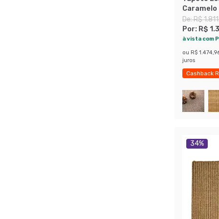
Caramelo
De:
R$ 1.811
Por:
R$ 1.
à vista com P
ou
R$ 1.474,9
juros
Cashback R
34
%