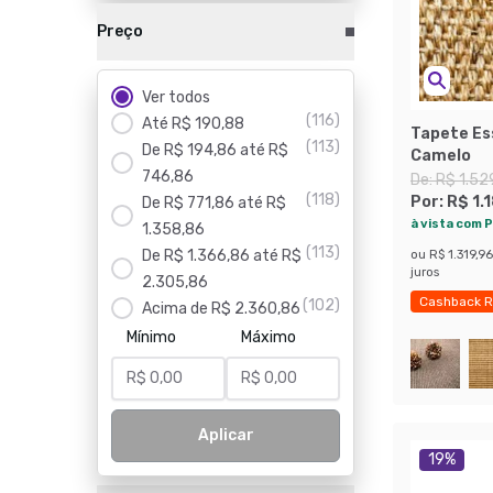
Preço
Ver todos
(
116
)
Até R$ 190,88
Tapete Ess
(
113
)
De R$ 194,86 até R$
Camelo
746,86
De:
R$ 1.52
(
118
)
Por:
R$ 1.
De R$ 771,86 até R$
à vista com P
1.358,86
(
113
)
De R$ 1.366,86 até R$
ou
R$ 1.319,96
juros
2.305,86
Cashback R
(
102
)
Acima de R$ 2.360,86
Mínimo
Máximo
Aplicar
19
%