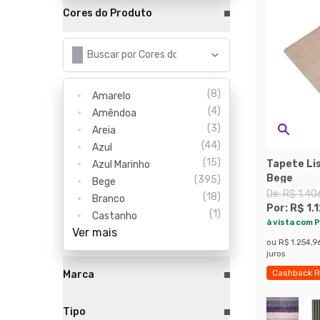
Cores do Produto
(
8
)
Amarelo
(
4
)
Amêndoa
(
3
)
Areia
(
44
)
Azul
(
15
)
Tapete Li
Azul Marinho
Bege
(
395
)
Bege
De:
R$ 1.40
(
18
)
Branco
Por:
R$ 1.
(
1
)
Castanho
à vista com P
Ver mais
ou
R$ 1.254,9
juros
Cashback R
Marca
Tipo