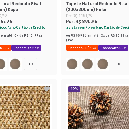
tural Redondo Sisal
Tapete Natural Redondo Sisal
cm) Kapa
(200x200cm) Polar
3,99
De:
R$ 1.151,99
367,96
Por:
R$ 890,96
ix ou 1x no Cartão de Crédito
à vista com Pix ou 1x no Cartão de Créd
em até
10
x de
R$ 151,99
sem
ou
R$ 989,96
em até
10
x de
R$ 98,99
s
juros
$ 225
Economize 23%
Cashback R$ 150
Economize 22%
+
8
+
8
19
%