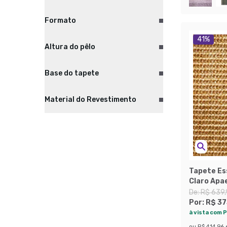
Formato
41
%
Altura do pêlo
Base do tapete
Material do Revestimento
Tapete Es
Claro Apa
De:
R$ 639
Por:
R$ 37
à vista com P
ou
R$ 414,96