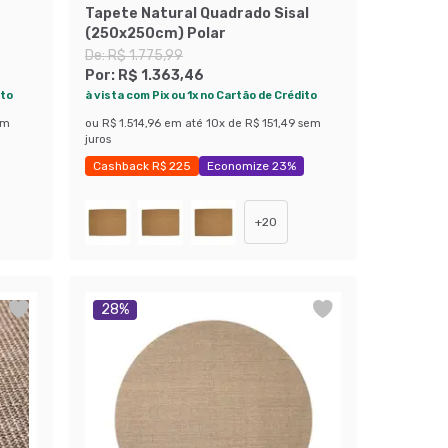
Tapete Natural Quadrado Sisal
(250x250cm) Polar
De:
R$ 1.775,99
Por:
R$ 1.363,46
ito
à vista com Pix ou 1x no Cartão de Crédito
em
ou
R$ 1.514,96
em até
10
x de
R$ 151,49
sem
juros
Cashback R$ 225
Economize 23%
+
20
28
%