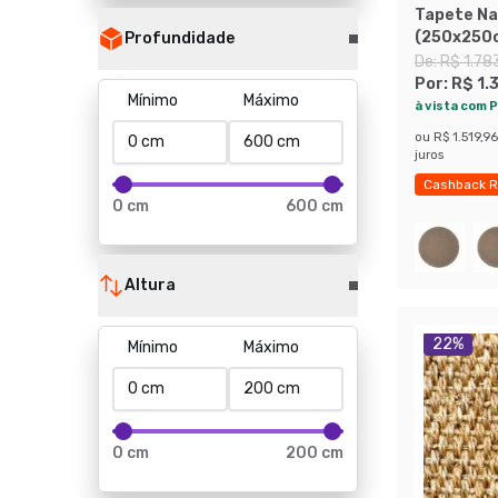
Tapete Na
(250x250
Profundidade
De:
R$ 1.78
Por:
R$ 1.
Mínimo
Máximo
à vista com P
ou
R$ 1.519,96
juros
Cashback R
0 cm
600 cm
Altura
22
%
Mínimo
Máximo
0 cm
200 cm