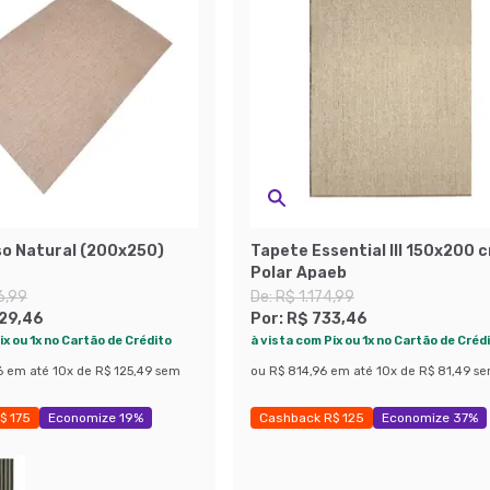
so Natural (200x250)
Tapete Essential III 150x200 
Polar Apaeb
6,99
De:
R$ 1.174,99
129,46
Por:
R$ 733,46
ix ou 1x no Cartão de Crédito
à vista com Pix ou 1x no Cartão de Créd
6
em até
10
x de
R$ 125,49
sem
ou
R$ 814,96
em até
10
x de
R$ 81,49
se
$ 175
Economize 19%
Cashback R$ 125
Economize 37%