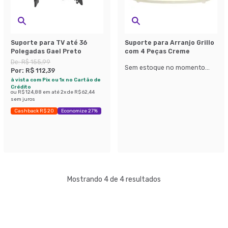
Suporte para TV até 36
Suporte para Arranjo Grillo
Polegadas Gael Preto
com 4 Peças Creme
De:
R$ 155,99
Sem estoque no momento...
Por:
R$ 112,39
à vista com Pix ou 1x no Cartão de
Crédito
ou
R$ 124,88
em até
2
x de
R$ 62,44
sem juros
Cashback R$ 20
Economize 27%
Mostrando 4 de 4 resultados