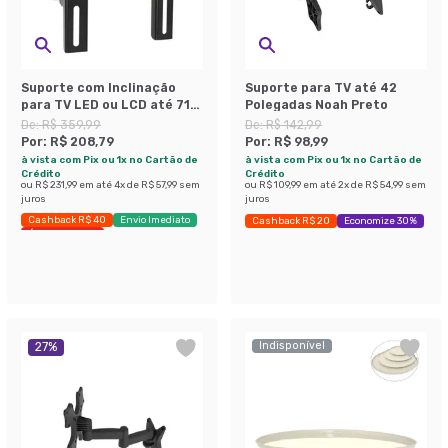
Suporte com Inclinação
Suporte para TV até 42
para TV LED ou LCD até 71
Polegadas Noah Preto
Polegadas Preto
De:
R$ 359,99
De:
R$ 142,99
Por:
R$ 208,79
Por:
R$ 98,99
à vista com Pix ou 1x no Cartão de
à vista com Pix ou 1x no Cartão de
Crédito
Crédito
ou
R$ 231,99
em até
4
x de
R$ 57,99
sem
ou
R$ 109,99
em até
2
x de
R$ 54,99
sem
juros
juros
Cashback R$ 40
Envio Imediato
Cashback R$ 20
Economize 30%
Últimas peças
Indisponível
27
%