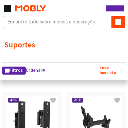
Envio
Filtros
Ordenar
Imediato
42
%
30
%