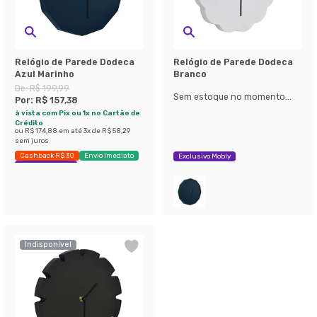
Relógio de Parede Dodeca
Relógio de Parede Dodeca
Azul Marinho
Branco
De:
R$ 199,99
Sem estoque no momento...
Por:
R$ 157,38
à vista com Pix ou 1x no Cartão de
Crédito
ou
R$ 174,88
em até
3
x de
R$ 58,29
sem juros
Cashback R$ 30
Envio Imediato
Exclusivo Mobly
Exclusivo Mobly
Indisponível