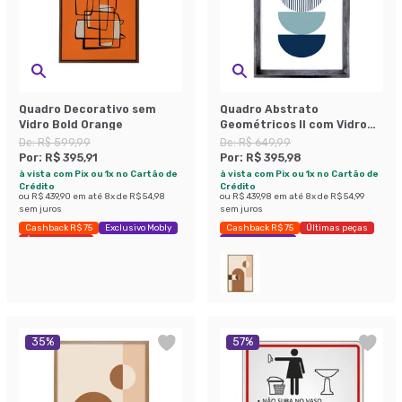
Quadro Decorativo sem
Quadro Abstrato
Vidro Bold Orange
Geométricos II com Vidro
Colorido 60x90 cm
De:
R$ 599,99
De:
R$ 649,99
Por:
R$ 395,91
Por:
R$ 395,98
à vista com Pix ou 1x no Cartão de
à vista com Pix ou 1x no Cartão de
Crédito
Crédito
ou
R$ 439,90
em até
8
x de
R$ 54,98
ou
R$ 439,98
em até
8
x de
R$ 54,99
sem juros
sem juros
Cashback R$ 75
Exclusivo Mobly
Cashback R$ 75
Últimas peças
Últimas peças
Economize 39%
35
%
57
%