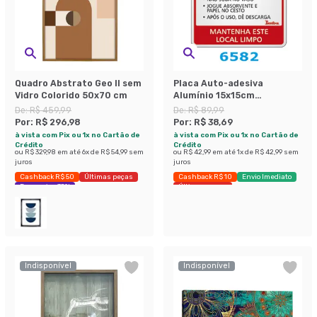
Quadro Abstrato Geo II sem
Placa Auto-adesiva
Vidro Colorido 50x70 cm
Alumínio 15x15cm
Instruções Banheiro
De:
R$ 459,99
De:
R$ 89,99
Feminino Viva Bricolage
Por:
R$ 296,98
Por:
R$ 38,69
à vista com Pix ou 1x no Cartão de
à vista com Pix ou 1x no Cartão de
Crédito
Crédito
ou
R$ 329,98
em até
6
x de
R$ 54,99
sem
ou
R$ 42,99
em até
1
x de
R$ 42,99
sem
juros
juros
Cashback R$ 50
Últimas peças
Cashback R$ 10
Envio Imediato
Economize 35%
Últimas peças
Indisponível
Indisponível