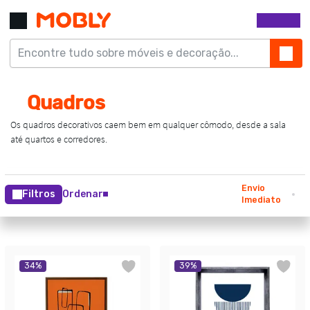
Envio
Filtros
Ordenar
Imediato
34
%
39
%