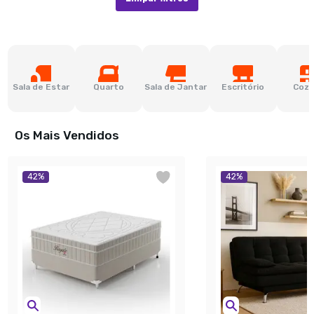
Sala de Estar
Quarto
Sala de Jantar
Escritório
Cozi
Os Mais Vendidos
42
%
42
%