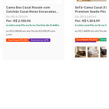
Cama Box Casal Royale com
Sofá-Cama Casal 3 L
Colchão Casal Molas Ensacadas
Premium Suede Pés d
Bege e Branca
Preto
De:
R$ 3.739,99
De:
R$ 2.269,99
Por:
R$ 2.150,96
Por:
R$ 1.304,99
à vista com Pix ou 1x no Cartão de Crédito
à vista com Pix ou 1x no C
ou
R$ 2.389,96
em até
10
x de
R$ 238,99
sem
ou
R$ 1.449,99
em até
10
x de
R
juros
Cashback R$ 200
Envio 
Cashback R$ 325
Economize 42%
Exclusivo Mobly