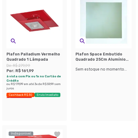
Plafon Palladium Vermelho
Plafon Space Embutido
Quadrado 1 Lâmpada
Quadrado 25Cm Alumínio
Vidro Fosco E-27 2
De:
R$ 279,99
Sem estoque no momento...
Lâmpadas Max 60W Branco
Por:
R$ 161,99
à vista com Pix ou 1x no Cartão de
Crédito
ou
R$ 179,99
em até
3
x de
R$ 59,99
sem
juros
Cashback R$ 30
Envio Imediato
Últimas peças
Indisponível