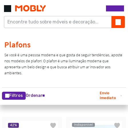
Envio
Filtros
Ordenar
Imediato
Indisponível
42
%