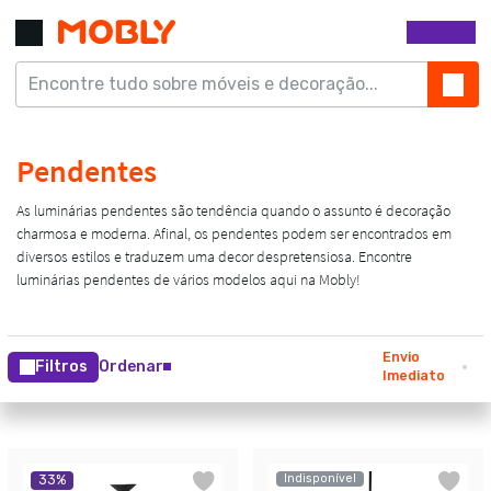
Envio
Filtros
Ordenar
Imediato
Indisponível
33
%