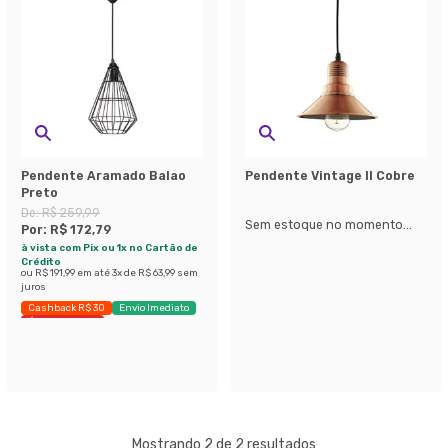
Pendente Aramado Balao
Pendente Vintage II Cobre
Preto
De:
R$ 259,99
Sem estoque no momento...
Por:
R$ 172,79
à vista com Pix ou 1x no Cartão de
Crédito
ou
R$ 191,99
em até
3
x de
R$ 63,99
sem
juros
Cashback R$ 30
Envio Imediato
Últimas peças
Mostrando 2 de 2 resultados