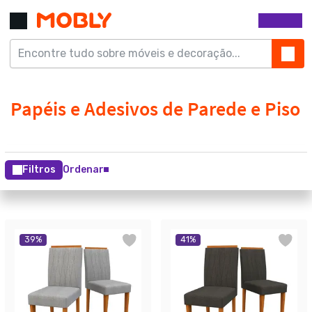
Filtros
Ordenar
39
%
41
%