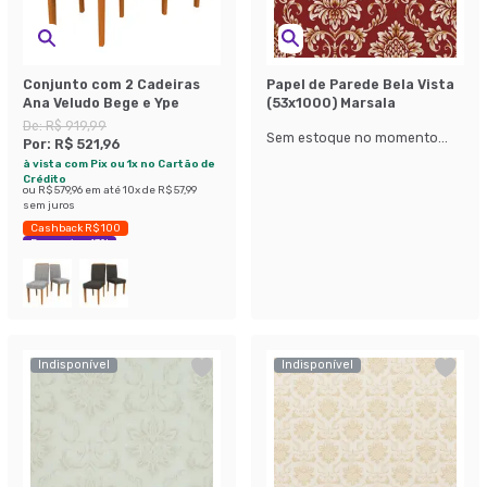
Conjunto com 2 Cadeiras
Papel de Parede Bela Vista
Ana Veludo Bege e Ype
(53x1000) Marsala
De:
R$ 919,99
Sem estoque no momento...
Por:
R$ 521,96
à vista com Pix ou 1x no Cartão de
Crédito
ou
R$ 579,96
em até
10
x de
R$ 57,99
sem juros
Cashback R$ 100
Economize 43%
Indisponível
Indisponível