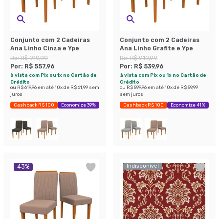
Conjunto com 2 Cadeiras
Conjunto com 2 Cadeiras
Ana Linho Cinza e Ype
Ana Linho Grafite e Ype
De:
R$ 919,99
De:
R$ 919,99
Por:
R$ 557,96
Por:
R$ 539,96
à vista com Pix ou 1x no Cartão de
à vista com Pix ou 1x no Cartão de
Crédito
Crédito
ou
R$ 619,96
em até
10
x de
R$ 61,99
sem
ou
R$ 599,96
em até
10
x de
R$ 59,99
juros
sem juros
Cashback R$ 100
Economize 39%
Cashback R$ 100
Economize 41%
Indisponível
43
%