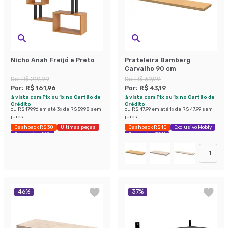
Nicho Anah Freijó e Preto
Prateleira Bamberg
Carvalho 90 cm
De:
R$ 219,99
De:
R$ 69,99
Por:
R$ 161,96
Por:
R$ 43,19
à vista com Pix ou 1x no Cartão de
à vista com Pix ou 1x no Cartão de
Crédito
Crédito
ou
R$ 179,96
em até
3
x de
R$ 59,98
sem
ou
R$ 47,99
em até
1
x de
R$ 47,99
sem
juros
juros
Cashback R$ 30
Últimas peças
Cashback R$ 10
Exclusivo Mobly
Economize 26%
Economize 38%
+
1
46
%
37
%