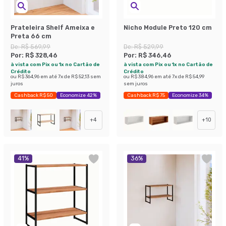
Prateleira Shelf Ameixa e
Nicho Module Preto 120 cm
Preta 66 cm
De:
R$ 569,99
De:
R$ 529,99
Por:
R$ 328,46
Por:
R$ 346,46
à vista com Pix ou 1x no Cartão de
à vista com Pix ou 1x no Cartão de
Crédito
Crédito
ou
R$ 364,96
em até
7
x de
R$ 52,13
sem
ou
R$ 384,96
em até
7
x de
R$ 54,99
juros
sem juros
Cashback R$ 50
Economize 42%
Cashback R$ 75
Economize 34%
+
4
+
10
41
%
36
%