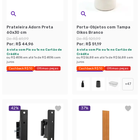
Prateleira Adorn Preta
Porta-Objetos com Tampa
60x30 cm
Oikos Branco
De:
R$ 69,99
De:
R$ 109,99
Por:
R$ 44,96
Por:
R$ 51,19
à vista com Pix ou 1x no Cartão de
à vista com Pix ou 1x no Cartão de
Crédito
Crédito
ou
R$ 49,96
em até
1
x de
R$ 49,96
sem
ou
R$ 56,88
em até
1
x de
R$ 56,88
sem
juros
juros
Cashback R$ 10
Últimas peças
Cashback R$ 10
Últimas peças
Economize 35%
Economize 53%
+
47
42
%
37
%