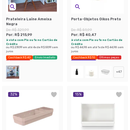
Prateleira Laíne Ameixa
Porta-Objetos Oikos Preto
Negra
De:
R$ 329,99
De:
R$ 59,99
Por:
R$ 215,99
Por:
R$ 40,47
à vista com Pix ou 1x no Cartão de
à vista com Pix ou 1x no Cartão de
Crédito
Crédito
ou
R$ 239,99
em até
4
x de
R$ 59,99
sem
ou
R$ 44,98
em até
1
x de
R$ 44,98
sem
juros
juros
Cashback R$ 40
Envio Imediato
Cashback R$ 10
Últimas peças
Últimas peças
Economize 32%
+
47
32
%
15
%