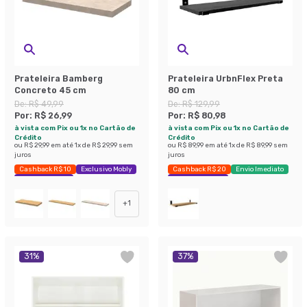
Prateleira Bamberg
Prateleira UrbnFlex Preta
Concreto 45 cm
80 cm
De:
R$ 49,99
De:
R$ 129,99
Por:
R$ 26,99
Por:
R$ 80,98
à vista com Pix ou 1x no Cartão de
à vista com Pix ou 1x no Cartão de
Crédito
Crédito
ou
R$ 29,99
em até
1
x de
R$ 29,99
sem
ou
R$ 89,99
em até
1
x de
R$ 89,99
sem
juros
juros
Cashback R$ 10
Exclusivo Mobly
Cashback R$ 20
Envio Imediato
Economize 46%
Exclusivo Mobly
+
1
31
%
37
%