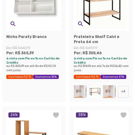
Nicho Paraty Branco
Prateleira Shelf Calvi e
Preta 66 cm
De:
R$ 564,99
De:
R$ 569,99
Por:
R$ 365,39
Por:
R$ 355,46
à vista com Pix ou 1x no Cartão de
à vista com Pix ou 1x no Cartão de
Crédito
Crédito
ou
R$ 405,99
em até
8
x de
R$ 50,74
ou
R$ 394,96
em até
7
x de
R$ 56,42
sem
sem juros
juros
Cashback R$ 75
Economize 35%
Cashback R$ 75
Economize 37%
+
4
26
%
38
%