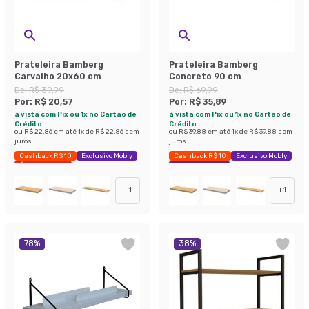
Prateleira Bamberg
Prateleira Bamberg
Carvalho 20x60 cm
Concreto 90 cm
De:
R$ 39,99
De:
R$ 69,99
Por:
R$ 20,57
Por:
R$ 35,89
à vista com Pix ou 1x no Cartão de
à vista com Pix ou 1x no Cartão de
Crédito
Crédito
ou
R$ 22,86
em até
1
x de
R$ 22,86
sem
ou
R$ 39,88
em até
1
x de
R$ 39,88
sem
juros
juros
Cashback R$ 10
Exclusivo Mobly
Cashback R$ 10
Exclusivo Mobly
Últimas peças
Economize 48%
+
1
+
1
78
%
38
%