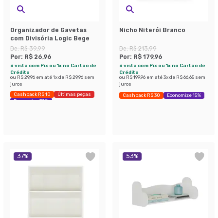
Organizador de Gavetas
Nicho Niterói Branco
com Divisória Logic Bege
De:
R$ 39,99
De:
R$ 213,99
Por:
R$ 26,96
Por:
R$ 179,96
à vista com Pix ou 1x no Cartão de
à vista com Pix ou 1x no Cartão de
Crédito
Crédito
ou
R$ 29,96
em até
1
x de
R$ 29,96
sem
ou
R$ 199,96
em até
3
x de
R$ 66,65
sem
juros
juros
Cashback R$ 10
Últimas peças
Cashback R$ 30
Economize 15%
Economize 32%
37
%
53
%