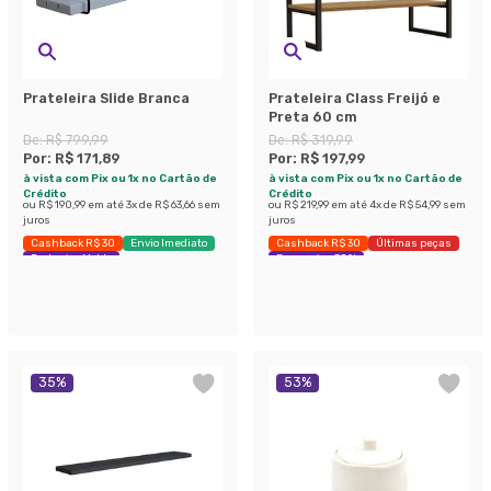
Prateleira Slide Branca
Prateleira Class Freijó e
Preta 60 cm
De:
R$ 799,99
De:
R$ 319,99
Por:
R$ 171,89
Por:
R$ 197,99
à vista com Pix ou 1x no Cartão de
à vista com Pix ou 1x no Cartão de
Crédito
Crédito
ou
R$ 190,99
em até
3
x de
R$ 63,66
sem
ou
R$ 219,99
em até
4
x de
R$ 54,99
sem
juros
juros
Cashback R$ 30
Envio Imediato
Cashback R$ 30
Últimas peças
Exclusivo Mobly
Economize 38%
35
%
53
%