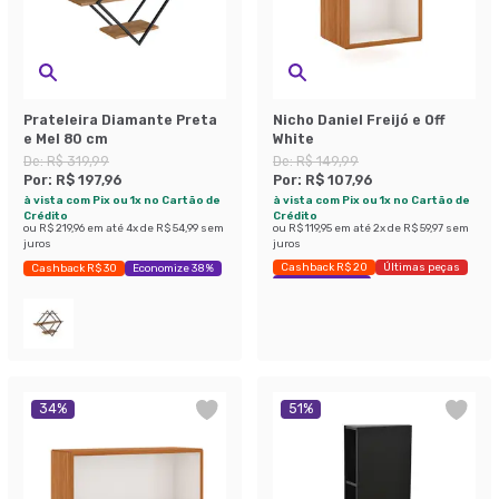
Prateleira Diamante Preta
Nicho Daniel Freijó e Off
e Mel 80 cm
White
De:
R$ 319,99
De:
R$ 149,99
Por:
R$ 197,96
Por:
R$ 107,96
à vista com Pix ou 1x no Cartão de
à vista com Pix ou 1x no Cartão de
Crédito
Crédito
ou
R$ 219,96
em até
4
x de
R$ 54,99
sem
ou
R$ 119,95
em até
2
x de
R$ 59,97
sem
juros
juros
Cashback R$ 20
Últimas peças
Cashback R$ 30
Economize 38%
Economize 28%
34
%
51
%