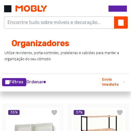
Envio
Filtros
Ordenar
Imediato
35
%
37
%