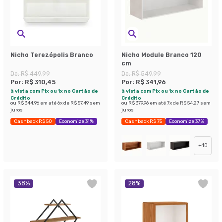
Nicho Terezópolis Branco
Nicho Module Branco 120
cm
De:
R$ 449,99
De:
R$ 549,99
Por:
R$ 310,45
Por:
R$ 341,96
à vista com Pix ou 1x no Cartão de
à vista com Pix ou 1x no Cartão de
Crédito
Crédito
ou
R$ 344,96
em até
6
x de
R$ 57,49
sem
ou
R$ 379,96
em até
7
x de
R$ 54,27
sem
juros
juros
Cashback R$ 50
Economize 31%
Cashback R$ 75
Economize 37%
+
10
38
%
28
%