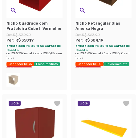
Nicho Quadrado com
Nicho Retangular Glas
Prateleira Cubo II Vermelho
Ameixa Negra
De:
R$ 539,99
De:
R$ 363,99
Por:
R$ 358,19
Por:
R$ 304,19
à vista com Pix ou 1x no Cartão de
à vista com Pix ou 1x no Cartão de
Crédito
Crédito
ou
R$ 397,99
em até
7
x de
R$ 56,85
sem
ou
R$ 337,99
em até
6
x de
R$ 56,33
sem
juros
juros
Cashback R$ 75
Envio Imediato
Cashback R$ 50
Envio Imediato
Últimas peças
Últimas peças
33
%
33
%