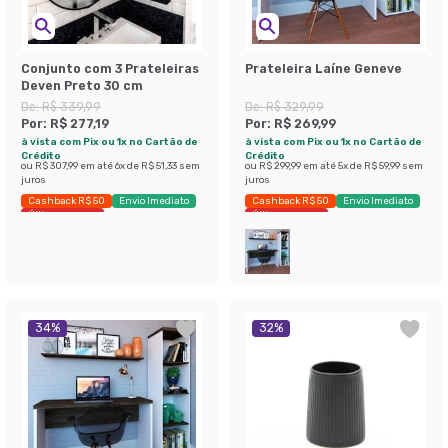
Conjunto com 3 Prateleiras
Prateleira Laíne Geneve
Deven Preto 30 cm
De:
R$ 339,99
De:
R$ 329,99
Por:
R$ 277,19
Por:
R$ 269,99
à vista com Pix ou 1x no Cartão de
à vista com Pix ou 1x no Cartão de
Crédito
Crédito
ou
R$ 307,99
em até
6
x de
R$ 51,33
sem
ou
R$ 299,99
em até
5
x de
R$ 59,99
sem
juros
juros
Cashback R$ 50
Envio Imediato
Cashback R$ 50
Envio Imediato
Últimas peças
Últimas peças
34
%
32
%