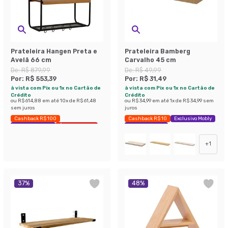
Prateleira Hangen Preta e
Prateleira Bamberg
Avelã 66 cm
Carvalho 45 cm
De:
R$ 879,99
De:
R$ 49,99
Por:
R$ 553,39
Por:
R$ 31,49
à vista com Pix ou 1x no Cartão de
à vista com Pix ou 1x no Cartão de
Crédito
Crédito
ou
R$ 614,88
em até
10
x de
R$ 61,48
ou
R$ 34,99
em até
1
x de
R$ 34,99
sem
sem juros
juros
Cashback R$ 100
Cashback R$ 10
Exclusivo Mobly
Exclusivo Mobly
Últimas peças
Economize 37%
+
1
37
%
48
%