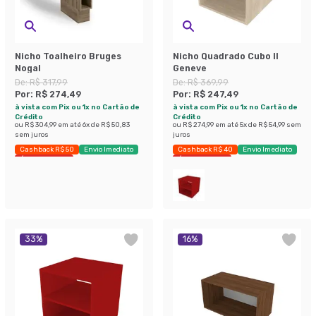
Nicho Toalheiro Bruges
Nicho Quadrado Cubo II
Nogal
Geneve
De:
R$ 317,99
De:
R$ 369,99
Por:
R$ 274,49
Por:
R$ 247,49
à vista com Pix ou 1x no Cartão de
à vista com Pix ou 1x no Cartão de
Crédito
Crédito
ou
R$ 304,99
em até
6
x de
R$ 50,83
ou
R$ 274,99
em até
5
x de
R$ 54,99
sem
sem juros
juros
Cashback R$ 50
Envio Imediato
Cashback R$ 40
Envio Imediato
Últimas peças
Últimas peças
33
%
16
%