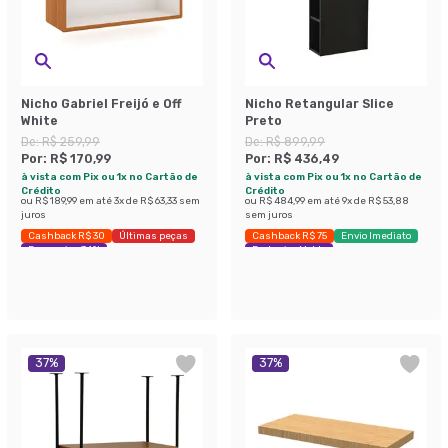
Nicho Gabriel Freijó e Off
Nicho Retangular Slice
White
Preto
De:
R$ 259,99
De:
R$ 899,99
Por:
R$ 170,99
Por:
R$ 436,49
à vista com Pix ou 1x no Cartão de
à vista com Pix ou 1x no Cartão de
Crédito
Crédito
ou
R$ 189,99
em até
3
x de
R$ 63,33
sem
ou
R$ 484,99
em até
9
x de
R$ 53,88
juros
sem juros
Cashback R$ 30
Últimas peças
Cashback R$ 75
Envio Imediato
Economize 34%
Exclusivo Mobly
37
%
37
%