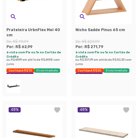
Prateleira UrbnFlex Mel 40
Nicho Sadde Pinus 65 cm
cm
De:
R$ 99,99
De:
R$ 529,99
Por:
R$ 62,99
Por:
R$ 271,79
à vista com Pix ou 1x no Cartão de
à vista com Pix ou 1x no Cartão de
Crédito
Crédito
ou
R$ 69,99
em até
1
x de
R$ 69,98
sem
ou
R$ 301,99
em até
6
x de
R$ 50,33
sem
juros
juros
Cashback R$ 10
Envio Imediato
Cashback R$ 50
Envio Imediato
Exclusivo Mobly
Exclusivo Mobly
48
%
48
%