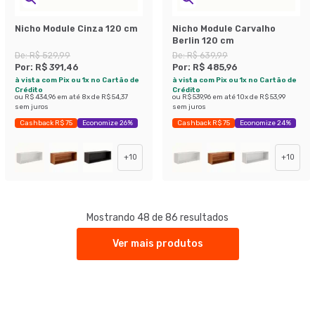
Nicho Module Cinza 120 cm
Nicho Module Carvalho
Berlin 120 cm
De:
R$ 529,99
De:
R$ 639,99
Por:
R$ 391,46
Por:
R$ 485,96
à vista com Pix ou 1x no Cartão de
à vista com Pix ou 1x no Cartão de
Crédito
Crédito
ou
R$ 434,96
em até
8
x de
R$ 54,37
ou
R$ 539,96
em até
10
x de
R$ 53,99
sem juros
sem juros
Cashback R$ 75
Economize 26%
Cashback R$ 75
Economize 24%
+
10
+
10
Mostrando 48 de 86 resultados
Ver mais produtos