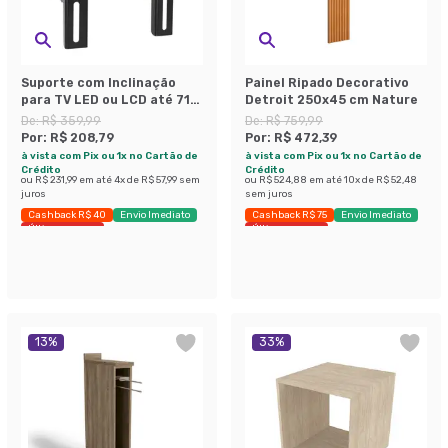
Suporte com Inclinação
Painel Ripado Decorativo
para TV LED ou LCD até 71
Detroit 250x45 cm Nature
Polegadas Preto
De:
R$ 359,99
De:
R$ 759,99
Por:
R$ 208,79
Por:
R$ 472,39
à vista com Pix ou 1x no Cartão de
à vista com Pix ou 1x no Cartão de
Crédito
Crédito
ou
R$ 231,99
em até
4
x de
R$ 57,99
sem
ou
R$ 524,88
em até
10
x de
R$ 52,48
juros
sem juros
Cashback R$ 40
Envio Imediato
Cashback R$ 75
Envio Imediato
Últimas peças
Últimas peças
13
%
33
%