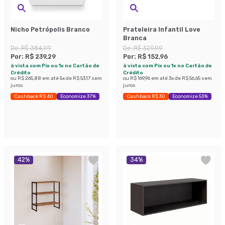
Nicho Petrópolis Branco
Prateleira Infantil Love
Branca
De:
R$ 384,99
De:
R$ 329,99
Por:
R$ 239,29
Por:
R$ 152,96
à vista com Pix ou 1x no Cartão de
à vista com Pix ou 1x no Cartão de
Crédito
Crédito
ou
R$ 265,88
em até
5
x de
R$ 53,17
sem
ou
R$ 169,96
em até
3
x de
R$ 56,65
sem
juros
juros
Cashback R$ 40
Economize 37%
Cashback R$ 30
Economize 53%
42
%
34
%