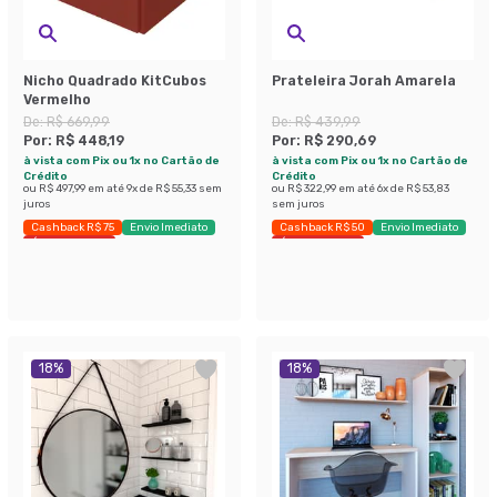
Nicho Quadrado KitCubos
Prateleira Jorah Amarela
Vermelho
De:
R$ 669,99
De:
R$ 439,99
Por:
R$ 448,19
Por:
R$ 290,69
à vista com Pix ou 1x no Cartão de
à vista com Pix ou 1x no Cartão de
Crédito
Crédito
ou
R$ 497,99
em até
9
x de
R$ 55,33
sem
ou
R$ 322,99
em até
6
x de
R$ 53,83
juros
sem juros
Cashback R$ 75
Envio Imediato
Cashback R$ 50
Envio Imediato
Últimas peças
Últimas peças
18
%
18
%