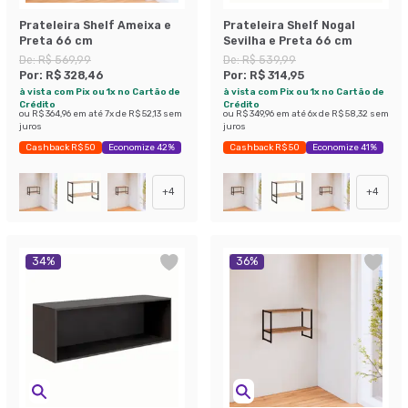
Prateleira Shelf Ameixa e
Prateleira Shelf Nogal
Preta 66 cm
Sevilha e Preta 66 cm
De:
R$ 569,99
De:
R$ 539,99
Por:
R$ 328,46
Por:
R$ 314,95
à vista com Pix ou 1x no Cartão de
à vista com Pix ou 1x no Cartão de
Crédito
Crédito
ou
R$ 364,96
em até
7
x de
R$ 52,13
sem
ou
R$ 349,96
em até
6
x de
R$ 58,32
sem
juros
juros
Cashback R$ 50
Economize 42%
Cashback R$ 50
Economize 41%
+
4
+
4
34
%
36
%