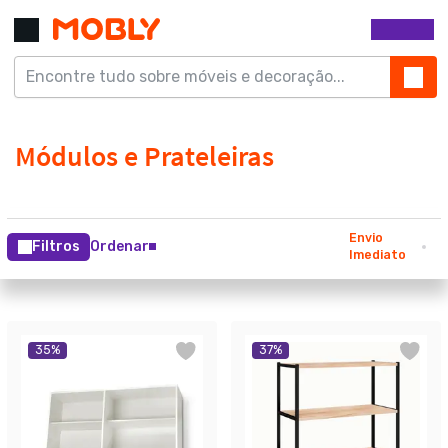
Envio
Filtros
Ordenar
Imediato
35
%
37
%