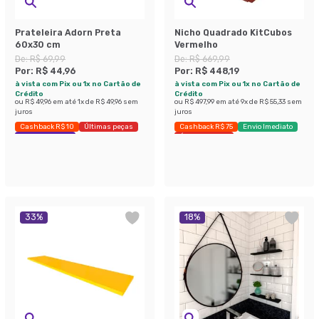
Prateleira Adorn Preta
Nicho Quadrado KitCubos
60x30 cm
Vermelho
De:
R$ 69,99
De:
R$ 669,99
Por:
R$ 44,96
Por:
R$ 448,19
à vista com Pix ou 1x no Cartão de
à vista com Pix ou 1x no Cartão de
Crédito
Crédito
ou
R$ 49,96
em até
1
x de
R$ 49,96
sem
ou
R$ 497,99
em até
9
x de
R$ 55,33
sem
juros
juros
Cashback R$ 10
Últimas peças
Cashback R$ 75
Envio Imediato
Economize 35%
Últimas peças
33
%
18
%