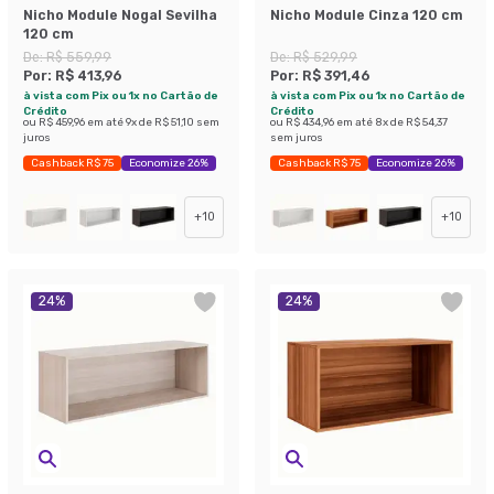
Nicho Module Nogal Sevilha
Nicho Module Cinza 120 cm
120 cm
De:
R$ 559,99
De:
R$ 529,99
Por:
R$ 413,96
Por:
R$ 391,46
à vista com Pix ou 1x no Cartão de
à vista com Pix ou 1x no Cartão de
Crédito
Crédito
ou
R$ 459,96
em até
9
x de
R$ 51,10
sem
ou
R$ 434,96
em até
8
x de
R$ 54,37
juros
sem juros
Cashback R$ 75
Economize 26%
Cashback R$ 75
Economize 26%
+
10
+
10
24
%
24
%