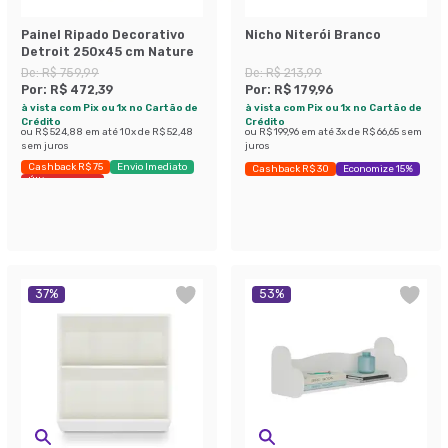
Painel Ripado Decorativo
Nicho Niterói Branco
Detroit 250x45 cm Nature
De:
R$ 759,99
De:
R$ 213,99
Por:
R$ 472,39
Por:
R$ 179,96
à vista com Pix ou 1x no Cartão de
à vista com Pix ou 1x no Cartão de
Crédito
Crédito
ou
R$ 524,88
em até
10
x de
R$ 52,48
ou
R$ 199,96
em até
3
x de
R$ 66,65
sem
sem juros
juros
Cashback R$ 75
Envio Imediato
Cashback R$ 30
Economize 15%
Últimas peças
37
%
53
%