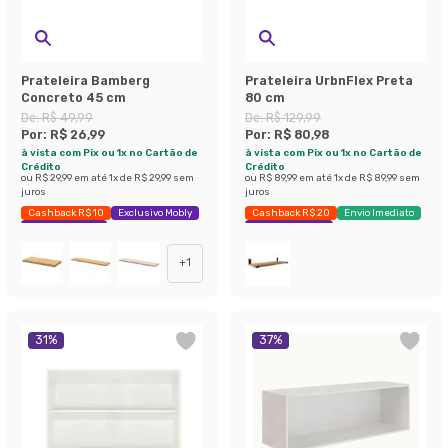
Prateleira Bamberg
Prateleira UrbnFlex Preta
Concreto 45 cm
80 cm
De:
R$ 49,99
De:
R$ 129,99
Por:
R$ 26,99
Por:
R$ 80,98
à vista com Pix ou 1x no Cartão de
à vista com Pix ou 1x no Cartão de
Crédito
Crédito
ou
R$ 29,99
em até
1
x de
R$ 29,99
sem
ou
R$ 89,99
em até
1
x de
R$ 89,99
sem
juros
juros
Cashback R$ 10
Exclusivo Mobly
Cashback R$ 20
Envio Imediato
Economize 46%
Exclusivo Mobly
+
1
31
%
37
%