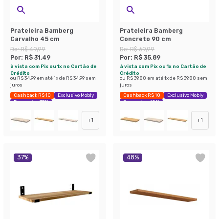
Prateleira Bamberg
Prateleira Bamberg
Carvalho 45 cm
Concreto 90 cm
De:
R$ 49,99
De:
R$ 69,99
Por:
R$ 31,49
Por:
R$ 35,89
à vista com Pix ou 1x no Cartão de
à vista com Pix ou 1x no Cartão de
Crédito
Crédito
ou
R$ 34,99
em até
1
x de
R$ 34,99
sem
ou
R$ 39,88
em até
1
x de
R$ 39,88
sem
juros
juros
Cashback R$ 10
Exclusivo Mobly
Cashback R$ 10
Exclusivo Mobly
Economize 37%
Economize 48%
+
1
+
1
37
%
48
%