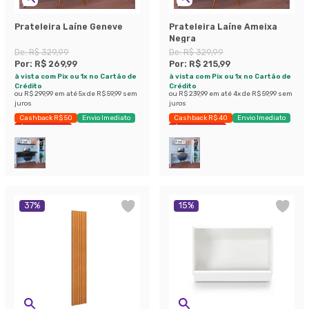
Prateleira Laíne Geneve
Prateleira Laíne Ameixa
Negra
De:
R$ 329,99
De:
R$ 329,99
Por:
R$ 269,99
Por:
R$ 215,99
à vista com Pix ou 1x no Cartão de
à vista com Pix ou 1x no Cartão de
Crédito
Crédito
ou
R$ 299,99
em até
5
x de
R$ 59,99
sem
ou
R$ 239,99
em até
4
x de
R$ 59,99
sem
juros
juros
Cashback R$ 50
Envio Imediato
Cashback R$ 40
Envio Imediato
Últimas peças
Últimas peças
37
%
15
%