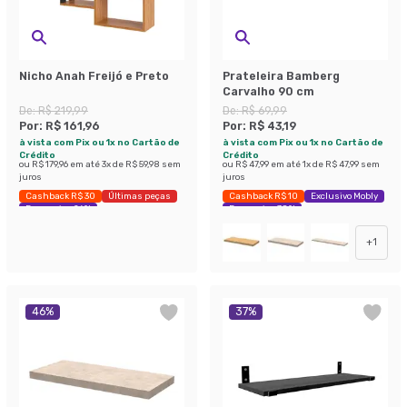
Nicho Anah Freijó e Preto
Prateleira Bamberg
Carvalho 90 cm
De:
R$ 219,99
De:
R$ 69,99
Por:
R$ 161,96
Por:
R$ 43,19
à vista com Pix ou 1x no Cartão de
à vista com Pix ou 1x no Cartão de
Crédito
Crédito
ou
R$ 179,96
em até
3
x de
R$ 59,98
sem
ou
R$ 47,99
em até
1
x de
R$ 47,99
sem
juros
juros
Cashback R$ 30
Últimas peças
Cashback R$ 10
Exclusivo Mobly
Economize 26%
Economize 38%
+
1
46
%
37
%