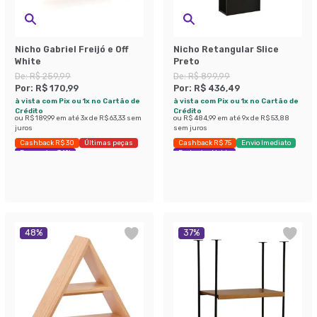
Nicho Gabriel Freijó e Off
Nicho Retangular Slice
White
Preto
De:
R$ 259,99
De:
R$ 899,99
Por:
R$ 170,99
Por:
R$ 436,49
à vista com Pix ou 1x no Cartão de
à vista com Pix ou 1x no Cartão de
Crédito
Crédito
ou
R$ 189,99
em até
3
x de
R$ 63,33
sem
ou
R$ 484,99
em até
9
x de
R$ 53,88
juros
sem juros
Cashback R$ 30
Últimas peças
Cashback R$ 75
Envio Imediato
Economize 34%
Exclusivo Mobly
48
%
37
%