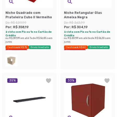
Nicho Quadrado com
Nicho Retangular Glas
Prateleira Cubo II Vermelho
Ameixa Negra
De:
R$ 539,99
De:
R$ 363,99
Por:
R$ 358,19
Por:
R$ 304,19
à vista com Pix ou 1x no Cartão de
à vista com Pix ou 1x no Cartão de
Crédito
Crédito
ou
R$ 397,99
em até
7
x de
R$ 56,85
sem
ou
R$ 337,99
em até
6
x de
R$ 56,33
sem
juros
juros
Cashback R$ 75
Envio Imediato
Cashback R$ 50
Envio Imediato
Últimas peças
Últimas peças
35
%
33
%