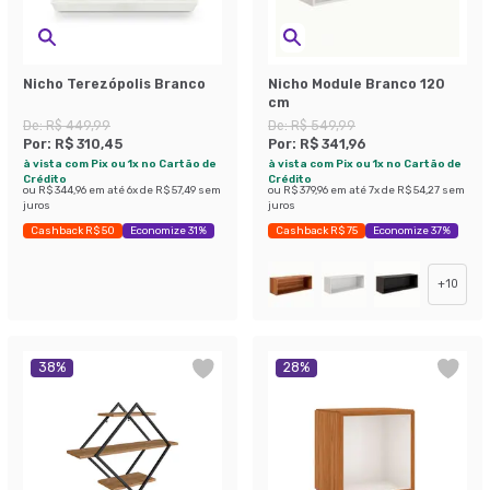
Nicho Terezópolis Branco
Nicho Module Branco 120
cm
De:
R$ 449,99
De:
R$ 549,99
Por:
R$ 310,45
Por:
R$ 341,96
à vista com Pix ou 1x no Cartão de
à vista com Pix ou 1x no Cartão de
Crédito
Crédito
ou
R$ 344,96
em até
6
x de
R$ 57,49
sem
ou
R$ 379,96
em até
7
x de
R$ 54,27
sem
juros
juros
Cashback R$ 50
Economize 31%
Cashback R$ 75
Economize 37%
+
10
38
%
28
%