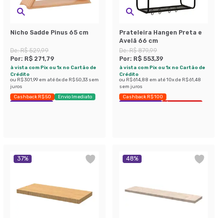
Nicho Sadde Pinus 65 cm
Prateleira Hangen Preta e
Avelã 66 cm
De:
R$ 529,99
De:
R$ 879,99
Por:
R$ 271,79
Por:
R$ 553,39
à vista com Pix ou 1x no Cartão de
à vista com Pix ou 1x no Cartão de
Crédito
Crédito
ou
R$ 301,99
em até
6
x de
R$ 50,33
sem
ou
R$ 614,88
em até
10
x de
R$ 61,48
juros
sem juros
Cashback R$ 50
Envio Imediato
Cashback R$ 100
Exclusivo Mobly
Exclusivo Mobly
Últimas peças
37
%
48
%