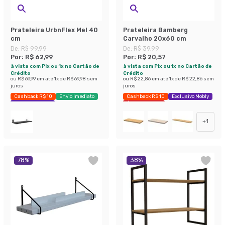
Prateleira UrbnFlex Mel 40
Prateleira Bamberg
cm
Carvalho 20x60 cm
De:
R$ 99,99
De:
R$ 39,99
Por:
R$ 62,99
Por:
R$ 20,57
à vista com Pix ou 1x no Cartão de
à vista com Pix ou 1x no Cartão de
Crédito
Crédito
ou
R$ 69,99
em até
1
x de
R$ 69,98
sem
ou
R$ 22,86
em até
1
x de
R$ 22,86
sem
juros
juros
Cashback R$ 10
Envio Imediato
Cashback R$ 10
Exclusivo Mobly
Exclusivo Mobly
Últimas peças
+
1
78
%
38
%