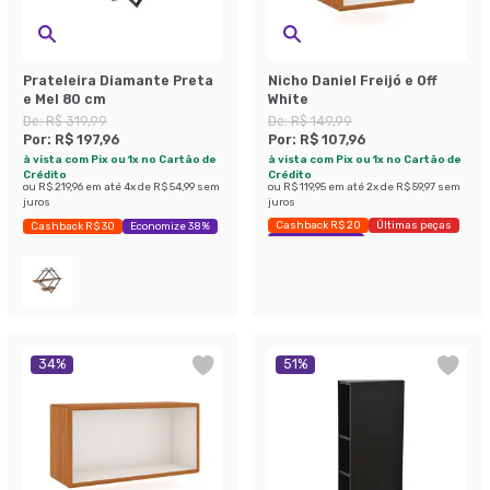
Prateleira Diamante Preta
Nicho Daniel Freijó e Off
e Mel 80 cm
White
De:
R$ 319,99
De:
R$ 149,99
Por:
R$ 197,96
Por:
R$ 107,96
à vista com Pix ou 1x no Cartão de
à vista com Pix ou 1x no Cartão de
Crédito
Crédito
ou
R$ 219,96
em até
4
x de
R$ 54,99
sem
ou
R$ 119,95
em até
2
x de
R$ 59,97
sem
juros
juros
Cashback R$ 20
Últimas peças
Cashback R$ 30
Economize 38%
Economize 28%
34
%
51
%