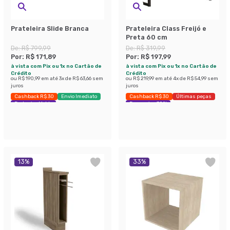
Prateleira Slide Branca
Prateleira Class Freijó e
Preta 60 cm
De:
R$ 799,99
De:
R$ 319,99
Por:
R$ 171,89
Por:
R$ 197,99
à vista com Pix ou 1x no Cartão de
à vista com Pix ou 1x no Cartão de
Crédito
Crédito
ou
R$ 190,99
em até
3
x de
R$ 63,66
sem
ou
R$ 219,99
em até
4
x de
R$ 54,99
sem
juros
juros
Cashback R$ 30
Envio Imediato
Cashback R$ 30
Últimas peças
Exclusivo Mobly
Economize 38%
13
%
33
%