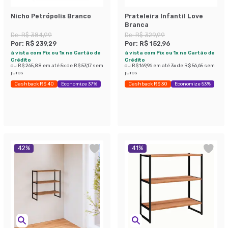
Nicho Petrópolis Branco
Prateleira Infantil Love
Branca
De:
R$ 384,99
De:
R$ 329,99
Por:
R$ 239,29
Por:
R$ 152,96
à vista com Pix ou 1x no Cartão de
à vista com Pix ou 1x no Cartão de
Crédito
Crédito
ou
R$ 265,88
em até
5
x de
R$ 53,17
sem
ou
R$ 169,96
em até
3
x de
R$ 56,65
sem
juros
juros
Cashback R$ 40
Economize 37%
Cashback R$ 30
Economize 53%
42
%
41
%