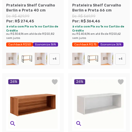
Prateleira Shelf Carvalho
Prateleira Shelf Carvalho
Berlin e Preta 40 cm
Berlin e Preta 66 cm
De:
R$ 429,99
De:
R$ 569,99
Por:
R$ 274,45
Por:
R$ 364,46
à vista com Pix ou 1x no Cartão de
à vista com Pix ou 1x no Cartão de
Crédito
Crédito
ou
R$ 304,96
em até
6
x de
R$ 50,82
ou
R$ 404,96
em até
8
x de
R$ 50,62
sem juros
sem juros
Cashback R$ 50
Economize 36%
Cashback R$ 75
Economize 36%
+
4
+
4
26
%
26
%