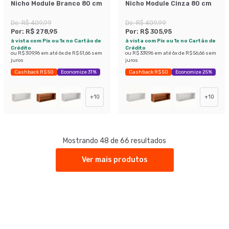
Nicho Module Branco 80 cm
Nicho Module Cinza 80 cm
De:
R$ 409,99
De:
R$ 409,99
Por:
R$ 278,95
Por:
R$ 305,95
à vista com Pix ou 1x no Cartão de
à vista com Pix ou 1x no Cartão de
Crédito
Crédito
ou
R$ 309,96
em até
6
x de
R$ 51,66
sem
ou
R$ 339,96
em até
6
x de
R$ 56,66
sem
juros
juros
Cashback R$ 50
Economize 31%
Cashback R$ 50
Economize 25%
+
10
+
10
Mostrando 48 de 66 resultados
Ver mais produtos