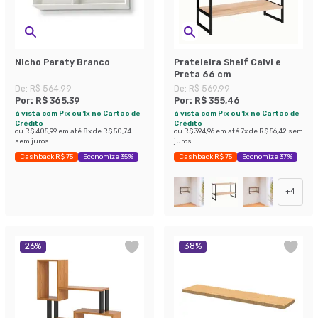
Nicho Paraty Branco
Prateleira Shelf Calvi e
Preta 66 cm
De:
R$ 564,99
De:
R$ 569,99
Por:
R$ 365,39
Por:
R$ 355,46
à vista com Pix ou 1x no Cartão de
à vista com Pix ou 1x no Cartão de
Crédito
Crédito
ou
R$ 405,99
em até
8
x de
R$ 50,74
ou
R$ 394,96
em até
7
x de
R$ 56,42
sem
sem juros
juros
Cashback R$ 75
Economize 35%
Cashback R$ 75
Economize 37%
+
4
26
%
38
%