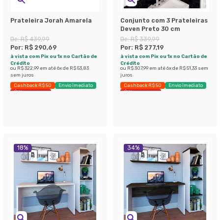
Prateleira Jorah Amarela
Conjunto com 3 Prateleiras
Deven Preto 30 cm
De:
R$ 439,99
De:
R$ 339,99
Por:
R$ 290,69
Por:
R$ 277,19
à vista com Pix ou 1x no Cartão de
à vista com Pix ou 1x no Cartão de
Crédito
Crédito
ou
R$ 322,99
em até
6
x de
R$ 53,83
ou
R$ 307,99
em até
6
x de
R$ 51,33
sem
sem juros
juros
Cashback R$ 50
Envio Imediato
Cashback R$ 50
Envio Imediato
Últimas peças
Últimas peças
18
%
34
%