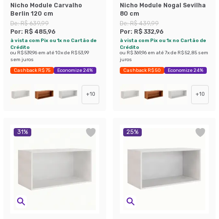
Nicho Module Carvalho
Nicho Module Nogal Sevilha
Berlin 120 cm
80 cm
De:
R$ 639,99
De:
R$ 439,99
Por:
R$ 485,96
Por:
R$ 332,96
à vista com Pix ou 1x no Cartão de
à vista com Pix ou 1x no Cartão de
Crédito
Crédito
ou
R$ 539,96
em até
10
x de
R$ 53,99
ou
R$ 369,96
em até
7
x de
R$ 52,85
sem
sem juros
juros
Cashback R$ 75
Economize 24%
Cashback R$ 50
Economize 24%
+
10
+
10
31
%
25
%