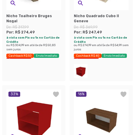
Nicho Toalheiro Bruges
Nicho Quadrado Cubo II
Nogal
Geneve
De:
R$ 317,99
De:
R$ 369,99
Por:
R$ 274,49
Por:
R$ 247,49
à vista com Pix ou 1x no Cartão de
à vista com Pix ou 1x no Cartão de
Crédito
Crédito
ou
R$ 304,99
em até
6
x de
R$ 50,83
ou
R$ 274,99
em até
5
x de
R$ 54,99
sem
sem juros
juros
Cashback R$ 50
Envio Imediato
Cashback R$ 40
Envio Imediato
Últimas peças
Últimas peças
33
%
16
%