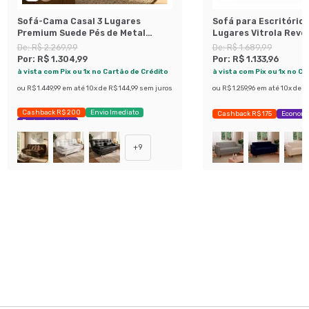
Sofá-Cama Casal 3 Lugares
Sofá para Escritório
Premium Suede Pés de Metal
Lugares Vitrola Rev
Preto
Sintético Café
De:
R$ 2.269,99
De:
R$ 1.689,99
Por:
R$ 1.304,99
Por:
R$ 1.133,96
à vista com Pix ou 1x no Cartão de Crédito
à vista com Pix ou 1x no C
ou
R$ 1.449,99
em até
10
x de
R$ 144,99
sem juros
ou
R$ 1.259,96
em até
10
x de
R$
Cashback R$ 200
Envio Imediato
Cashback R$ 175
Economi
Exclusivo Mobly
+
9