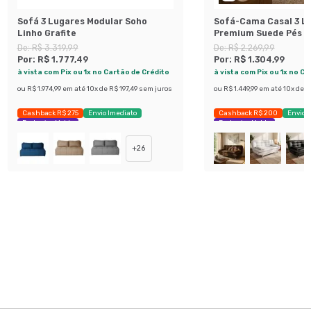
Sofá 3 Lugares Modular Soho
Sofá-Cama Casal 3 L
Linho Grafite
Premium Suede Pés d
Preto
De:
R$ 3.319,99
De:
R$ 2.269,99
Por:
R$ 1.777,49
Por:
R$ 1.304,99
à vista com Pix ou 1x no Cartão de Crédito
à vista com Pix ou 1x no C
ou
R$ 1.974,99
em até
10
x de
R$ 197,49
sem juros
ou
R$ 1.449,99
em até
10
x de
R
Cashback R$ 275
Envio Imediato
Cashback R$ 200
Envio 
Exclusivo Mobly
Exclusivo Mobly
+
26