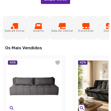
Sala de Estar
Quarto
Sala de Jantar
Escritório
Cozi
Os Mais Vendidos
46
%
42
%