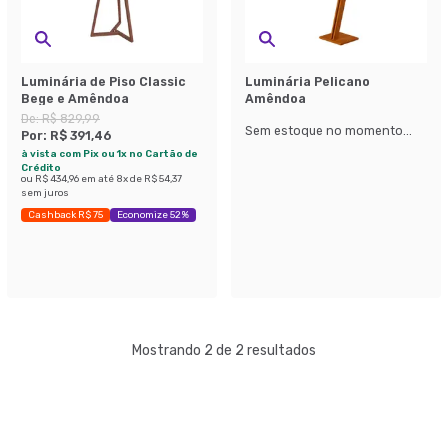
Luminária de Piso Classic
Luminária Pelicano
Bege e Amêndoa
Amêndoa
De:
R$ 829,99
Sem estoque no momento...
Por:
R$ 391,46
à vista com Pix ou 1x no Cartão de
Crédito
ou
R$ 434,96
em até
8
x de
R$ 54,37
sem juros
Cashback R$ 75
Economize 52%
Mostrando 2 de 2 resultados