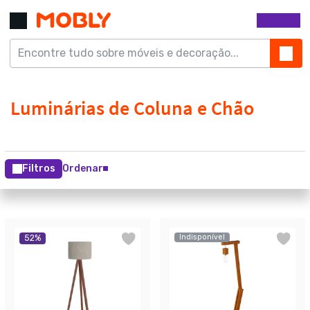
Filtros
Ordenar
Indisponível
52
%