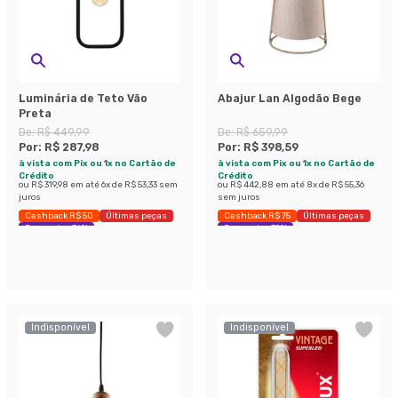
Luminária de Teto Vão
Abajur Lan Algodão Bege
Preta
De:
R$ 449,99
De:
R$ 659,99
Por:
R$ 287,98
Por:
R$ 398,59
à vista com Pix ou 1x no Cartão de
à vista com Pix ou 1x no Cartão de
Crédito
Crédito
ou
R$ 319,98
em até
6
x de
R$ 53,33
sem
ou
R$ 442,88
em até
8
x de
R$ 55,36
juros
sem juros
Cashback R$ 50
Últimas peças
Cashback R$ 75
Últimas peças
Economize 36%
Economize 39%
Indisponível
Indisponível