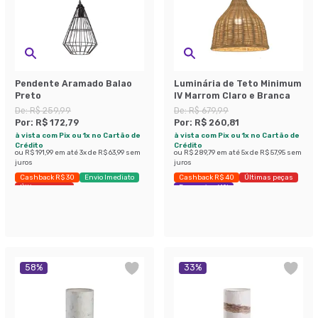
Pendente Aramado Balao
Luminária de Teto Minimum
Preto
IV Marrom Claro e Branca
De:
R$ 259,99
De:
R$ 679,99
Por:
R$ 172,79
Por:
R$ 260,81
à vista com Pix ou 1x no Cartão de
à vista com Pix ou 1x no Cartão de
Crédito
Crédito
ou
R$ 191,99
em até
3
x de
R$ 63,99
sem
ou
R$ 289,79
em até
5
x de
R$ 57,95
sem
juros
juros
Cashback R$ 30
Envio Imediato
Cashback R$ 40
Últimas peças
Últimas peças
Economize 61%
58
%
33
%