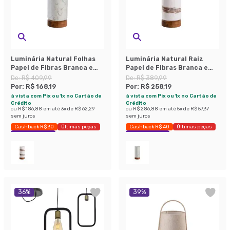
Luminária Natural Folhas
Luminária Natural Raiz
Papel de Fibras Branca e
Papel de Fibras Branca e
Verde 34 cm
Marrom 34 cm
De:
R$ 409,99
De:
R$ 389,99
Por:
R$ 168,19
Por:
R$ 258,19
à vista com Pix ou 1x no Cartão de
à vista com Pix ou 1x no Cartão de
Crédito
Crédito
ou
R$ 186,88
em até
3
x de
R$ 62,29
ou
R$ 286,88
em até
5
x de
R$ 57,37
sem juros
sem juros
Cashback R$ 30
Últimas peças
Cashback R$ 40
Últimas peças
Economize 58%
Economize 33%
36
%
39
%