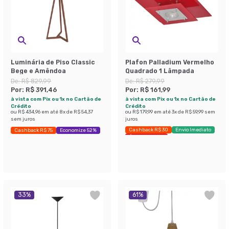
Luminária de Piso Classic
Plafon Palladium Vermelho
Bege e Amêndoa
Quadrado 1 Lâmpada
De:
R$ 829,99
De:
R$ 279,99
Por:
R$ 391,46
Por:
R$ 161,99
à vista com Pix ou 1x no Cartão de
à vista com Pix ou 1x no Cartão de
Crédito
Crédito
ou
R$ 434,96
em até
8
x de
R$ 54,37
ou
R$ 179,99
em até
3
x de
R$ 59,99
sem
sem juros
juros
Cashback R$ 30
Envio Imediato
Cashback R$ 75
Economize 52%
Últimas peças
33
%
61
%