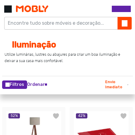
Envio
Filtros
Ordenar
Imediato
52
%
42
%