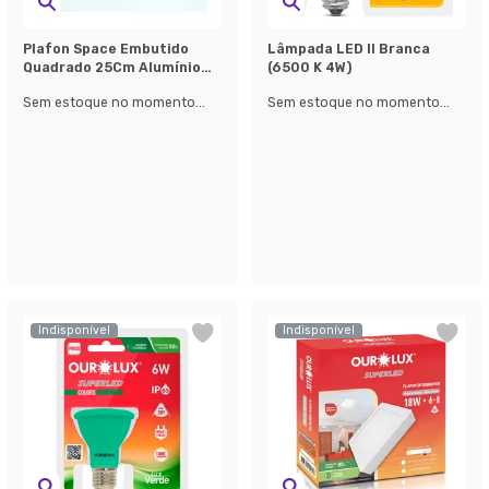
Plafon Space Embutido
Lâmpada LED II Branca
Quadrado 25Cm Alumínio
(6500 K 4W)
Vidro Fosco E-27 2
Sem estoque no momento...
Sem estoque no momento...
Lâmpadas Max 60W Branco
Indisponível
Indisponível