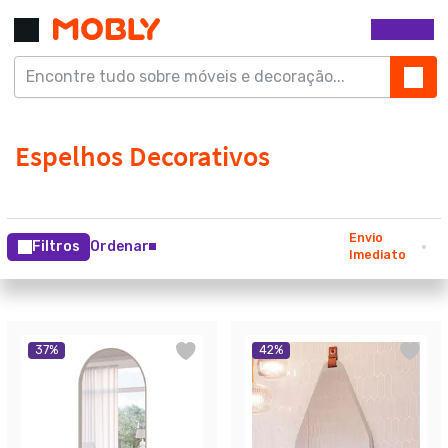
Envio
Filtros
Ordenar
Imediato
37
%
42
%