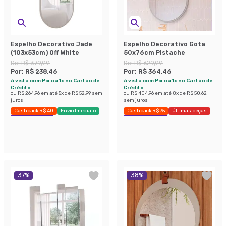
Espelho Decorativo Jade
Espelho Decorativo Gota
(103x53cm) Off White
50x76cm Pistache
De:
R$ 379,99
De:
R$ 629,99
Por:
R$ 238,46
Por:
R$ 364,46
à vista com Pix ou 1x no Cartão de
à vista com Pix ou 1x no Cartão de
Crédito
Crédito
ou
R$ 264,96
em até
5
x de
R$ 52,99
sem
ou
R$ 404,96
em até
8
x de
R$ 50,62
juros
sem juros
Cashback R$ 40
Envio Imediato
Cashback R$ 75
Últimas peças
Economize 37%
Economize 42%
37
%
38
%