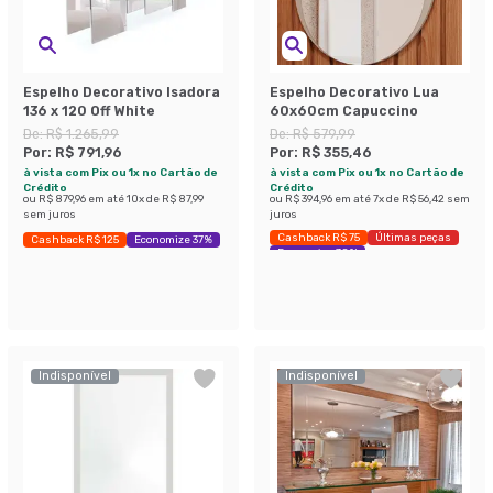
Espelho Decorativo Isadora
Espelho Decorativo Lua
136 x 120 Off White
60x60cm Capuccino
De:
R$ 1.265,99
De:
R$ 579,99
Por:
R$ 791,96
Por:
R$ 355,46
à vista com Pix ou 1x no Cartão de
à vista com Pix ou 1x no Cartão de
Crédito
Crédito
ou
R$ 879,96
em até
10
x de
R$ 87,99
ou
R$ 394,96
em até
7
x de
R$ 56,42
sem
sem juros
juros
Cashback R$ 75
Últimas peças
Cashback R$ 125
Economize 37%
Economize 38%
Indisponível
Indisponível