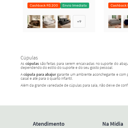
Cashback R$ 200
Envio Imediato
Cashback 
Exclusivo Mobly
+
9