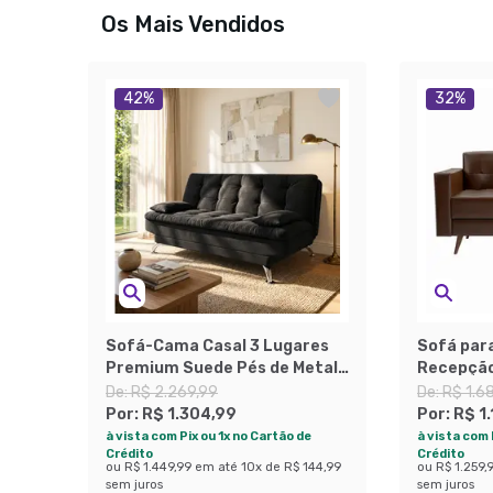
Os Mais Vendidos
42
%
32
%
Sofá-Cama Casal 3 Lugares
Sofá para
Premium Suede Pés de Metal
Recepção
Preto
Revestim
De:
R$ 2.269,99
De:
R$ 1.6
Por:
R$ 1.304,99
Por:
R$ 1
à vista com Pix ou 1x no Cartão de
à vista com 
Crédito
Crédito
ou
R$ 1.449,99
em até
10
x de
R$ 144,99
ou
R$ 1.259,
sem juros
sem juros