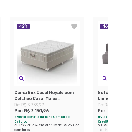
42
%
46
%
Cama Box Casal Royale com
Sofá 3 Lugares
Colchão Casal Molas
Linho Grafite
Ensacadas Bege e Branca
De:
R$ 3.739,99
De:
R$ 3.319,99
Por:
R$ 2.150,96
Por:
R$ 1.777,4
à vista com Pix ou 1x no Cartão de
à vista com Pix ou 1x
Crédito
Crédito
ou
R$ 2.389,96
em até
10
x de
R$ 238,99
ou
R$ 1.974,99
em at
sem juros
sem juros