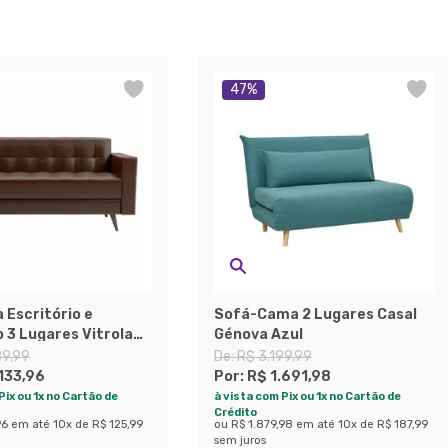
47
%
 Escritório e
Sofá-Cama 2 Lugares Casal
 3 Lugares Vitrola
Génova Azul
ento Sintético Café
89,99
De:
R$ 3.199,99
.133,96
Por:
R$ 1.691,98
Pix ou 1x no Cartão de
à vista com Pix ou 1x no Cartão de
Crédito
96
em até
10
x de
R$ 125,99
ou
R$ 1.879,98
em até
10
x de
R$ 187,99
sem juros