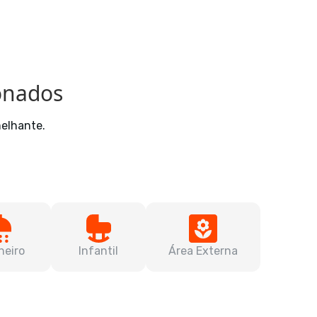
ionados
melhante.
heiro
Infantil
Área Externa