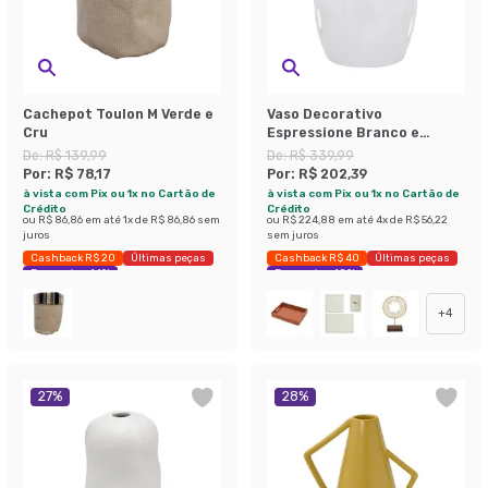
Cachepot Toulon M Verde e
Vaso Decorativo
Cru
Espressione Branco e
Marrom 25 cm
De:
R$ 139,99
De:
R$ 339,99
Por:
R$ 78,17
Por:
R$ 202,39
à vista com Pix ou 1x no Cartão de
à vista com Pix ou 1x no Cartão de
Crédito
Crédito
ou
R$ 86,86
em até
1
x de
R$ 86,86
sem
ou
R$ 224,88
em até
4
x de
R$ 56,22
juros
sem juros
Cashback R$ 20
Últimas peças
Cashback R$ 40
Últimas peças
Economize 44%
Economize 40%
+
4
27
%
28
%