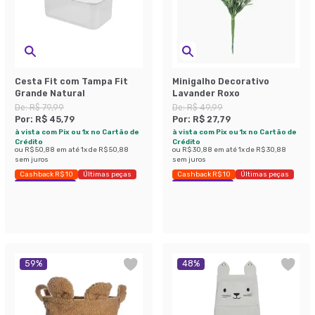
Cesta Fit com Tampa Fit
Minigalho Decorativo
Grande Natural
Lavander Roxo
De:
R$ 79,99
De:
R$ 49,99
Por:
R$ 45,79
Por:
R$ 27,79
à vista com Pix ou 1x no Cartão de
à vista com Pix ou 1x no Cartão de
Crédito
Crédito
ou
R$ 50,88
em até
1
x de
R$ 50,88
ou
R$ 30,88
em até
1
x de
R$ 30,88
sem juros
sem juros
Cashback R$ 10
Últimas peças
Cashback R$ 10
Últimas peças
Economize 42%
Economize 44%
59
%
48
%