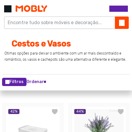
Filtros
Ordenar
42
%
44
%