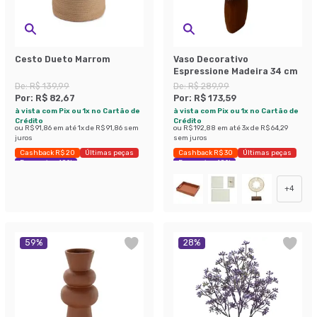
Cesto Dueto Marrom
Vaso Decorativo
Espressione Madeira 34 cm
De:
R$ 139,99
De:
R$ 289,99
Por:
R$ 82,67
Por:
R$ 173,59
à vista com Pix ou 1x no Cartão de
à vista com Pix ou 1x no Cartão de
Crédito
Crédito
ou
R$ 91,86
em até
1
x de
R$ 91,86
sem
ou
R$ 192,88
em até
3
x de
R$ 64,29
juros
sem juros
Cashback R$ 20
Últimas peças
Cashback R$ 30
Últimas peças
Economize 40%
Economize 40%
+
4
59
%
28
%