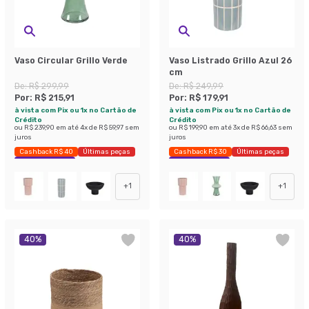
Vaso Circular Grillo Verde
Vaso Listrado Grillo Azul 26
cm
De:
R$ 299,99
De:
R$ 249,99
Por:
R$ 215,91
Por:
R$ 179,91
à vista com Pix ou 1x no Cartão de
à vista com Pix ou 1x no Cartão de
Crédito
Crédito
ou
R$ 239,90
em até
4
x de
R$ 59,97
sem
ou
R$ 199,90
em até
3
x de
R$ 66,63
sem
juros
juros
Cashback R$ 40
Últimas peças
Cashback R$ 30
Últimas peças
Economize 28%
Economize 28%
+
1
+
1
40
%
40
%