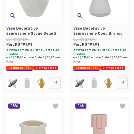
Vaso Decorativo
Vaso Decorativo
Espressione Stone Bege 21
Espressione Cogu Branco
cm
De:
R$ 274,99
De:
R$ 274,99
Por:
R$ 197,91
Por:
R$ 197,91
à vista com Pix ou 1x no Cartão de
à vista com Pix ou 1x no Cartão de
Crédito
Crédito
ou
R$ 219,90
em até
4
x de
R$ 54,97
sem
ou
R$ 219,90
em até
4
x de
R$ 54,97
sem
juros
juros
Cashback R$ 30
Últimas peças
Cashback R$ 30
Últimas peças
Economize 28%
Economize 28%
+
7
+
7
28
%
26
%