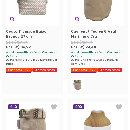
Cesto Tramado Baixo
Cachepot Toulon G Azul
Branco 27 cm
Marinho e Cru
De:
R$ 139,99
De:
R$ 159,99
Por:
R$ 86,29
Por:
R$ 94,48
à vista com Pix ou 1x no Cartão de
à vista com Pix ou 1x no Cartão de
Crédito
Crédito
ou
R$ 95,88
em até
1
x de
R$ 95,88
sem
ou
R$ 104,98
em até
2
x de
R$ 52,49
juros
sem juros
Cashback R$ 20
Últimas peças
Cashback R$ 20
Últimas peças
Economize 38%
Economize 40%
44
%
40
%