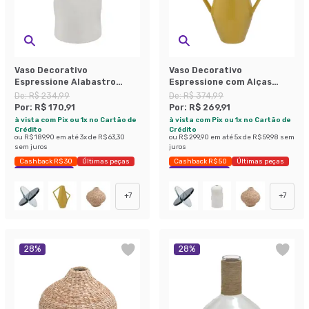
Vaso Decorativo
Vaso Decorativo
Espressione Alabastro
Espressione com Alças
Areia
Amarelo
De:
R$ 234,99
De:
R$ 374,99
Por:
R$ 170,91
Por:
R$ 269,91
à vista com Pix ou 1x no Cartão de
à vista com Pix ou 1x no Cartão de
Crédito
Crédito
ou
R$ 189,90
em até
3
x de
R$ 63,30
ou
R$ 299,90
em até
5
x de
R$ 59,98
sem
sem juros
juros
Cashback R$ 30
Últimas peças
Cashback R$ 50
Últimas peças
Economize 27%
Economize 28%
+
7
+
7
28
%
28
%