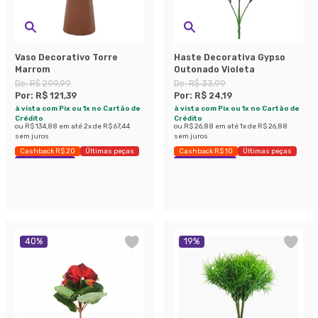
Vaso Decorativo Torre
Haste Decorativa Gypso
Marrom
Outonado Violeta
De:
R$ 299,99
De:
R$ 33,99
Por:
R$ 121,39
Por:
R$ 24,19
à vista com Pix ou 1x no Cartão de
à vista com Pix ou 1x no Cartão de
Crédito
Crédito
ou
R$ 134,88
em até
2
x de
R$ 67,44
ou
R$ 26,88
em até
1
x de
R$ 26,88
sem juros
sem juros
Cashback R$ 20
Últimas peças
Cashback R$ 10
Últimas peças
Economize 59%
Economize 28%
40
%
19
%