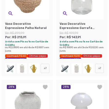
Vaso Decorativo
Vaso Decorativo
Espressione Palha Natural
Espressione Garrafa
Transparente e Marrom 23
De:
R$ 299,99
De:
R$ 199,99
cm
Por:
R$ 215,91
Por:
R$ 143,91
à vista com Pix ou 1x no Cartão de
à vista com Pix ou 1x no Cartão de
Crédito
Crédito
ou
R$ 239,90
em até
4
x de
R$ 59,97
sem
ou
R$ 159,90
em até
3
x de
R$ 53,30
sem
juros
juros
Cashback R$ 40
Últimas peças
Cashback R$ 30
Últimas peças
Economize 28%
Economize 28%
+
7
+
7
28
%
28
%