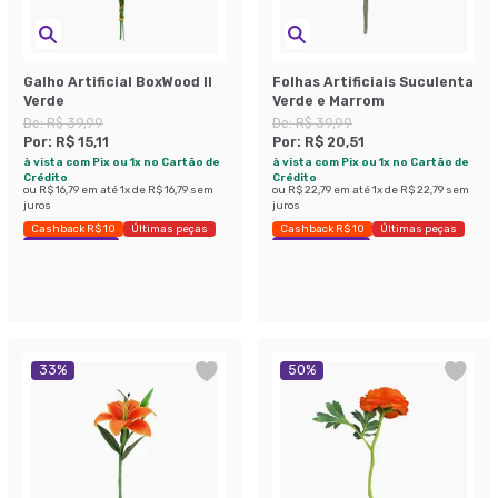
Galho Artificial BoxWood ll
Folhas Artificiais Suculenta
Verde
Verde e Marrom
De:
R$ 39,99
De:
R$ 39,99
Por:
R$ 15,11
Por:
R$ 20,51
à vista com Pix ou 1x no Cartão de
à vista com Pix ou 1x no Cartão de
Crédito
Crédito
ou
R$ 16,79
em até
1
x de
R$ 16,79
sem
ou
R$ 22,79
em até
1
x de
R$ 22,79
sem
juros
juros
Cashback R$ 10
Últimas peças
Cashback R$ 10
Últimas peças
Economize 62%
Economize 48%
33
%
50
%