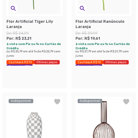
Flor Artificial Tiger Lily
Flor Artificial Ranúnculo
Laranja
Laranja
De:
R$ 34,99
De:
R$ 39,99
Por:
R$ 23,21
Por:
R$ 19,61
à vista com Pix ou 1x no Cartão de
à vista com Pix ou 1x no Cartão de
Crédito
Crédito
ou
R$ 25,79
em até
1
x de
R$ 25,79
sem
ou
R$ 21,79
em até
1
x de
R$ 21,79
sem
juros
juros
Cashback R$ 10
Últimas peças
Cashback R$ 10
Últimas peças
Economize 33%
Economize 50%
Indisponível
Indisponível