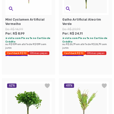
Mini Cyclamen Artificial
Galho Artificial Alecrim
Vermelho
Verde
De:
R$ 14,99
De:
R$ 29,99
Por:
R$ 8,99
Por:
R$ 24,11
à vista com Pix ou 1x no Cartão de
à vista com Pix ou 1x no Cartão de
Crédito
Crédito
ou
R$ 9,99
em até
1
x de
R$ 9,99
sem
ou
R$ 26,79
em até
1
x de
R$ 26,79
sem
juros
juros
Cashback R$ 10
Últimas peças
Cashback R$ 10
Últimas peças
Economize 40%
Economize 19%
62
%
48
%