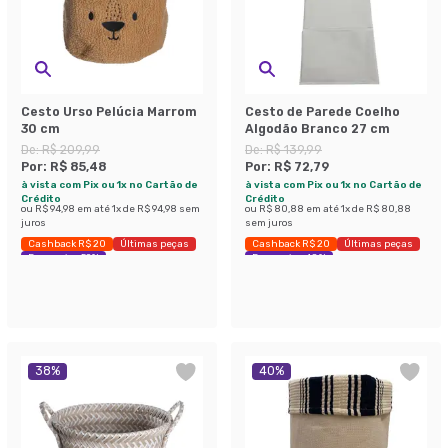
Cesto Urso Pelúcia Marrom
Cesto de Parede Coelho
30 cm
Algodão Branco 27 cm
De:
R$ 209,99
De:
R$ 139,99
Por:
R$ 85,48
Por:
R$ 72,79
à vista com Pix ou 1x no Cartão de
à vista com Pix ou 1x no Cartão de
Crédito
Crédito
ou
R$ 94,98
em até
1
x de
R$ 94,98
sem
ou
R$ 80,88
em até
1
x de
R$ 80,88
juros
sem juros
Cashback R$ 20
Últimas peças
Cashback R$ 20
Últimas peças
Economize 59%
Economize 48%
38
%
40
%