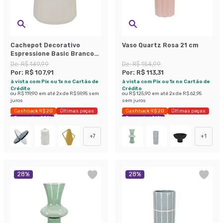
Cachepot Decorativo
Vaso Quartz Rosa 21 cm
Espressione Basic Branco
16 cm
De:
R$ 149,99
De:
R$ 154,99
Por:
R$ 107,91
Por:
R$ 113,31
à vista com Pix ou 1x no Cartão de
à vista com Pix ou 1x no Cartão de
Crédito
Crédito
ou
R$ 119,90
em até
2
x de
R$ 59,95
sem
ou
R$ 125,90
em até
2
x de
R$ 62,95
juros
sem juros
Cashback R$ 20
Últimas peças
Cashback R$ 20
Últimas peças
Economize 28%
Economize 26%
+
7
+
1
28
%
28
%