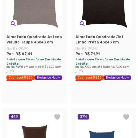
Almofada Quadrada Asteca
Almofada Quadrada Jet
Veludo Taupe 43x43 cm
Linho Preta 43x43 cm
De:
R$ 99,99
De:
R$ 99,99
Por:
R$ 67,41
Por:
R$ 71,91
à vista com Pix ou 1x no Cartão de
à vista com Pix ou 1x no Cartão de
Crédito
Crédito
ou
R$ 74,90
em até
1
x de
R$ 74,90
sem
ou
R$ 79,90
em até
1
x de
R$ 79,90
sem
juros
juros
Cashback R$ 20
Exclusivo Mobly
Cashback R$ 20
Exclusivo Mobly
Últimas peças
Últimas peças
46
%
37
%