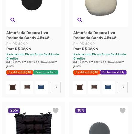
Almofada Decorativa
Almofada Decorativa
Redonda Candy 45x45
Redonda Candy 45x45
Suede Preta
Linho Cru
De:
R$ 49,99
De:
R$ 49,99
Por:
R$ 35,96
Por:
R$ 35,96
à vista com Pix ou 1x no Cartão de
à vista com Pix ou 1x no Cartão de
Crédito
Crédito
ou
R$ 39,95
em até
1
x de
R$ 39,95
sem
ou
R$ 39,95
em até
1
x de
R$ 39,95
sem
juros
juros
Cashback R$ 10
Envio Imediato
Cashback R$ 10
Exclusivo Mobly
Exclusivo Mobly
Últimas peças
+
7
+
7
25
%
10
%