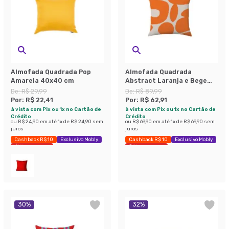
Almofada Quadrada Pop
Almofada Quadrada
Amarela 40x40 cm
Abstract Laranja e Bege
43x43 cm
De:
R$ 29,99
De:
R$ 89,99
Por:
R$ 22,41
Por:
R$ 62,91
à vista com Pix ou 1x no Cartão de
à vista com Pix ou 1x no Cartão de
Crédito
Crédito
ou
R$ 24,90
em até
1
x de
R$ 24,90
sem
ou
R$ 69,90
em até
1
x de
R$ 69,90
sem
juros
juros
Cashback R$ 10
Exclusivo Mobly
Cashback R$ 10
Exclusivo Mobly
Últimas peças
Últimas peças
30
%
32
%