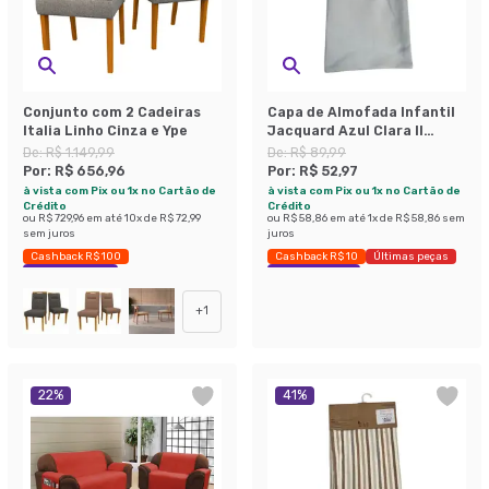
Conjunto com 2 Cadeiras
Capa de Almofada Infantil
Italia Linho Cinza e Ype
Jacquard Azul Clara II
45x45 cm
De:
R$ 1.149,99
De:
R$ 89,99
Por:
R$ 656,96
Por:
R$ 52,97
à vista com Pix ou 1x no Cartão de
à vista com Pix ou 1x no Cartão de
Crédito
Crédito
ou
R$ 729,96
em até
10
x de
R$ 72,99
ou
R$ 58,86
em até
1
x de
R$ 58,86
sem
sem juros
juros
Cashback R$ 100
Cashback R$ 10
Últimas peças
Economize 42%
Economize 41%
+
1
22
%
41
%