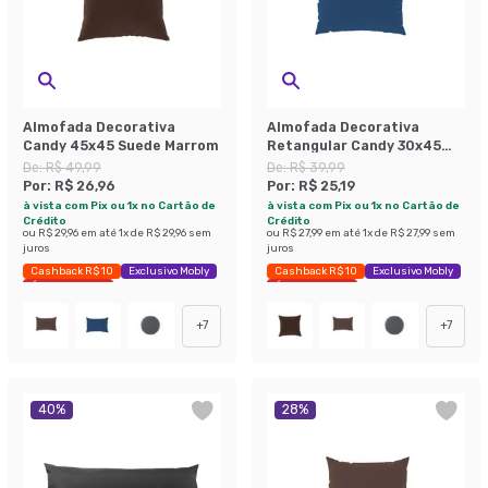
Almofada Decorativa
Almofada Decorativa
Candy 45x45 Suede Marrom
Retangular Candy 30x45
Suede Azul Marinho
De:
R$ 49,99
De:
R$ 39,99
Por:
R$ 26,96
Por:
R$ 25,19
à vista com Pix ou 1x no Cartão de
à vista com Pix ou 1x no Cartão de
Crédito
Crédito
ou
R$ 29,96
em até
1
x de
R$ 29,96
sem
ou
R$ 27,99
em até
1
x de
R$ 27,99
sem
juros
juros
Cashback R$ 10
Exclusivo Mobly
Cashback R$ 10
Exclusivo Mobly
Últimas peças
Últimas peças
+
7
+
7
40
%
28
%