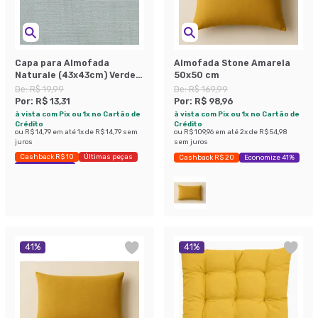
Capa para Almofada
Almofada Stone Amarela
Naturale (43x43cm) Verde
50x50 cm
Musgo
De:
R$ 19,99
De:
R$ 169,99
Por:
R$ 13,31
Por:
R$ 98,96
à vista com Pix ou 1x no Cartão de
à vista com Pix ou 1x no Cartão de
Crédito
Crédito
ou
R$ 14,79
em até
1
x de
R$ 14,79
sem
ou
R$ 109,96
em até
2
x de
R$ 54,98
juros
sem juros
Cashback R$ 10
Últimas peças
Cashback R$ 20
Economize 41%
Economize 33%
41
%
41
%