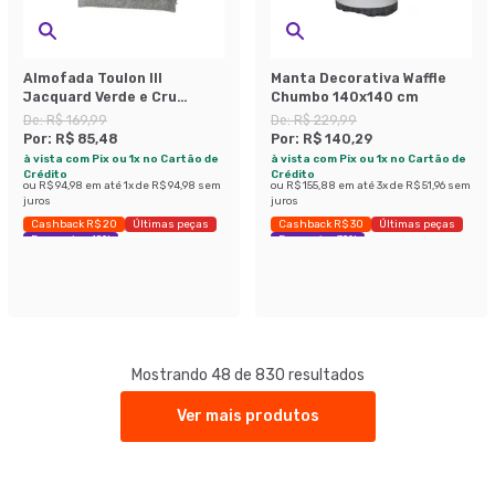
Almofada Toulon III
Manta Decorativa Waffle
Jacquard Verde e Cru
Chumbo 140x140 cm
45x45 cm
De:
R$ 169,99
De:
R$ 229,99
Por:
R$ 85,48
Por:
R$ 140,29
à vista com Pix ou 1x no Cartão de
à vista com Pix ou 1x no Cartão de
Crédito
Crédito
ou
R$ 94,98
em até
1
x de
R$ 94,98
sem
ou
R$ 155,88
em até
3
x de
R$ 51,96
sem
juros
juros
Cashback R$ 20
Últimas peças
Cashback R$ 30
Últimas peças
Economize 49%
Economize 39%
Mostrando 48 de 830 resultados
Ver mais produtos