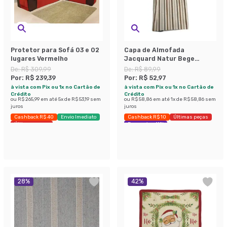
Protetor para Sofá 03 e 02
Capa de Almofada
lugares Vermelho
Jacquard Natur Bege
45x45 cm
De:
R$ 309,99
De:
R$ 89,99
Por:
R$ 239,39
Por:
R$ 52,97
à vista com Pix ou 1x no Cartão de
à vista com Pix ou 1x no Cartão de
Crédito
Crédito
ou
R$ 265,99
em até
5
x de
R$ 53,19
sem
ou
R$ 58,86
em até
1
x de
R$ 58,86
sem
juros
juros
Cashback R$ 40
Envio Imediato
Cashback R$ 10
Últimas peças
Últimas peças
Economize 41%
28
%
42
%