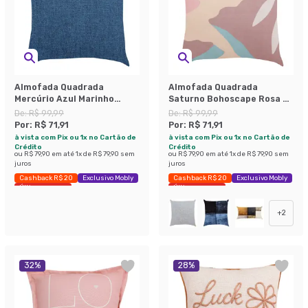
Almofada Quadrada
Almofada Quadrada
Mercúrio Azul Marinho
Saturno Bohoscape Rosa e
43x43 cm
Azul 43x43 cm
De:
R$ 99,99
De:
R$ 99,99
Por:
R$ 71,91
Por:
R$ 71,91
à vista com Pix ou 1x no Cartão de
à vista com Pix ou 1x no Cartão de
Crédito
Crédito
ou
R$ 79,90
em até
1
x de
R$ 79,90
sem
ou
R$ 79,90
em até
1
x de
R$ 79,90
sem
juros
juros
Cashback R$ 20
Exclusivo Mobly
Cashback R$ 20
Exclusivo Mobly
Últimas peças
Últimas peças
+
2
32
%
28
%