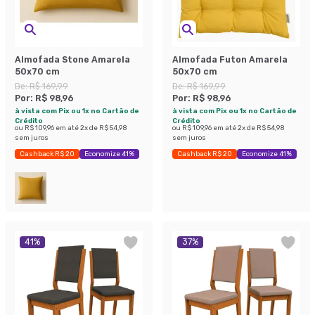
Almofada Stone Amarela
Almofada Futon Amarela
50x70 cm
50x70 cm
De:
R$ 169,99
De:
R$ 169,99
Por:
R$ 98,96
Por:
R$ 98,96
à vista com Pix ou 1x no Cartão de
à vista com Pix ou 1x no Cartão de
Crédito
Crédito
ou
R$ 109,96
em até
2
x de
R$ 54,98
ou
R$ 109,96
em até
2
x de
R$ 54,98
sem juros
sem juros
Cashback R$ 20
Economize 41%
Cashback R$ 20
Economize 41%
41
%
37
%