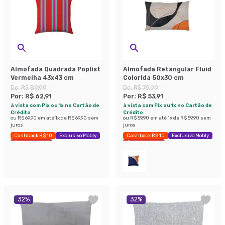
Almofada Quadrada Poplist
Almofada Retangular Fluid
Vermelha 43x43 cm
Colorida 50x30 cm
De:
R$ 89,99
De:
R$ 79,99
Por:
R$ 62,91
Por:
R$ 53,91
à vista com Pix ou 1x no Cartão de
à vista com Pix ou 1x no Cartão de
Crédito
Crédito
ou
R$ 69,90
em até
1
x de
R$ 69,90
sem
ou
R$ 59,90
em até
1
x de
R$ 59,90
sem
juros
juros
Cashback R$ 10
Exclusivo Mobly
Cashback R$ 10
Exclusivo Mobly
Últimas peças
Últimas peças
32
%
32
%