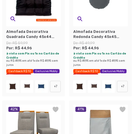
Almofada Decorativa
Almofada Decorativa
Quadrada Candy 45x44
Redonda Candy 45x45
Linho Cinza
Suede Grafite
De:
R$ 59,99
De:
R$ 49,99
Por:
R$ 44,96
Por:
R$ 44,96
à vista com Pix ou 1x no Cartão de
à vista com Pix ou 1x no Cartão de
Crédito
Crédito
ou
R$ 49,95
em até
1
x de
R$ 49,95
sem
ou
R$ 49,95
em até
1
x de
R$ 49,95
sem
juros
juros
Cashback R$ 10
Exclusivo Mobly
Cashback R$ 10
Exclusivo Mobly
Últimas peças
Últimas peças
+
7
+
7
42
%
41
%