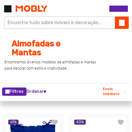
Envio
Filtros
Ordenar
Imediato
61
%
43
%