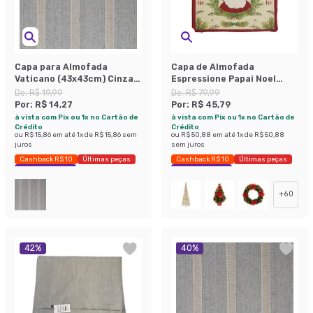
Capa para Almofada
Capa de Almofada
Vaticano (43x43cm) Cinza e
Espressione Papai Noel
Cru
Verde e Vermelha 44x44 cm
De:
R$ 19,99
De:
R$ 79,99
Por:
R$ 14,27
Por:
R$ 45,79
à vista com Pix ou 1x no Cartão de
à vista com Pix ou 1x no Cartão de
Crédito
Crédito
ou
R$ 15,86
em até
1
x de
R$ 15,86
sem
ou
R$ 50,88
em até
1
x de
R$ 50,88
juros
sem juros
Cashback R$ 10
Últimas peças
Cashback R$ 10
Últimas peças
Economize 28%
Economize 42%
+
60
42
%
40
%