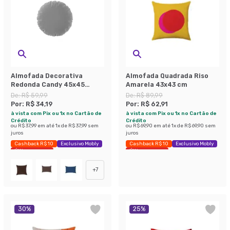
Almofada Decorativa
Almofada Quadrada Riso
Redonda Candy 45x45
Amarela 43x43 cm
Linho Cinza
De:
R$ 59,99
De:
R$ 89,99
Por:
R$ 34,19
Por:
R$ 62,91
à vista com Pix ou 1x no Cartão de
à vista com Pix ou 1x no Cartão de
Crédito
Crédito
ou
R$ 37,99
em até
1
x de
R$ 37,99
sem
ou
R$ 69,90
em até
1
x de
R$ 69,90
sem
juros
juros
Cashback R$ 10
Exclusivo Mobly
Cashback R$ 10
Exclusivo Mobly
Últimas peças
Últimas peças
+
7
30
%
25
%