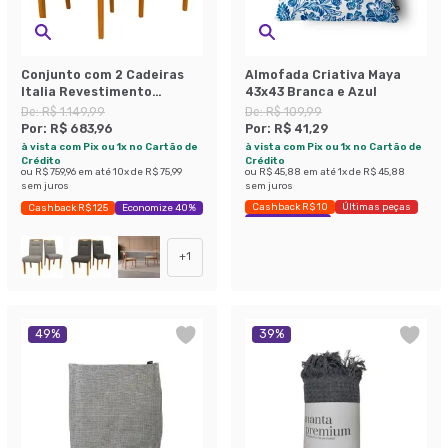
Conjunto com 2 Cadeiras
Almofada Criativa Maya
Italia Revestimento
43x43 Branca e Azul
Sintético Marrom Claro e
De:
R$ 1.149,99
De:
R$ 109,99
Ype
Por:
R$ 683,96
Por:
R$ 41,29
à vista com Pix ou 1x no Cartão de
à vista com Pix ou 1x no Cartão de
Crédito
Crédito
ou
R$ 759,96
em até
10
x de
R$ 75,99
ou
R$ 45,88
em até
1
x de
R$ 45,88
sem juros
sem juros
Cashback R$ 10
Últimas peças
Cashback R$ 125
Economize 40%
Economize 62%
+
1
49
%
39
%