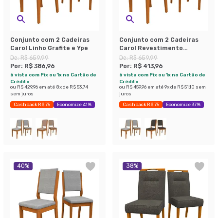
Conjunto com 2 Cadeiras
Conjunto com 2 Cadeiras
Carol Linho Grafite e Ype
Carol Revestimento
Sintético Marrom Claro e
De:
R$ 659,99
De:
R$ 659,99
Ype
Por:
R$ 386,96
Por:
R$ 413,96
à vista com Pix ou 1x no Cartão de
à vista com Pix ou 1x no Cartão de
Crédito
Crédito
ou
R$ 429,96
em até
8
x de
R$ 53,74
ou
R$ 459,96
em até
9
x de
R$ 51,10
sem
sem juros
juros
Cashback R$ 75
Economize 41%
Cashback R$ 75
Economize 37%
40
%
38
%