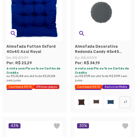
Almofada Futton Oxford
Almofada Decorativa
40x40 Azul Royal
Redonda Candy 45x45
Linho Grafite
De:
R$ 59,99
De:
R$ 59,99
Por:
R$ 23,29
Por:
R$ 34,19
à vista com Pix ou 1x no Cartão de
à vista com Pix ou 1x no Cartão de
Crédito
Crédito
ou
R$ 25,88
em até
1
x de
R$ 25,88
ou
R$ 37,99
em até
1
x de
R$ 37,99
sem
sem juros
juros
Cashback R$ 10
Últimas peças
Cashback R$ 10
Exclusivo Mobly
Economize 61%
Economize 43%
+
7
43
%
30
%