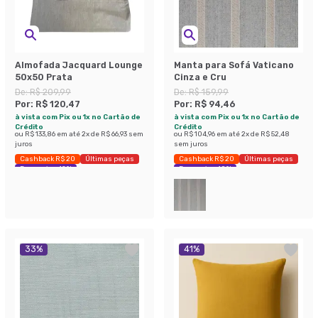
Almofada Jacquard Lounge
Manta para Sofá Vaticano
50x50 Prata
Cinza e Cru
De:
R$ 209,99
De:
R$ 159,99
Por:
R$ 120,47
Por:
R$ 94,46
à vista com Pix ou 1x no Cartão de
à vista com Pix ou 1x no Cartão de
Crédito
Crédito
ou
R$ 133,86
em até
2
x de
R$ 66,93
sem
ou
R$ 104,96
em até
2
x de
R$ 52,48
juros
sem juros
Cashback R$ 20
Últimas peças
Cashback R$ 20
Últimas peças
Economize 42%
Economize 40%
33
%
41
%