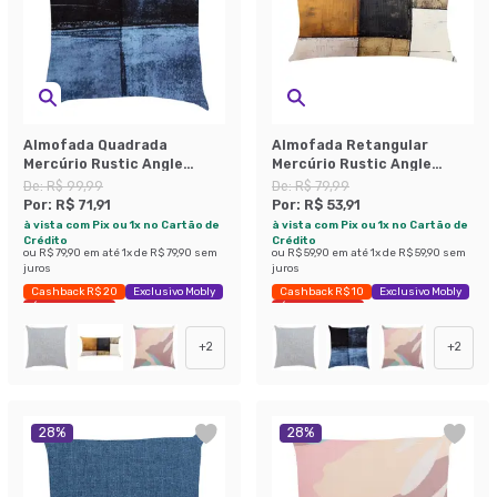
Almofada Quadrada
Almofada Retangular
Mercúrio Rustic Angle
Mercúrio Rustic Angle
Linho Azul 43x43 cm
Linho Amarela 30x50 cm
De:
R$ 99,99
De:
R$ 79,99
Por:
R$ 71,91
Por:
R$ 53,91
à vista com Pix ou 1x no Cartão de
à vista com Pix ou 1x no Cartão de
Crédito
Crédito
ou
R$ 79,90
em até
1
x de
R$ 79,90
sem
ou
R$ 59,90
em até
1
x de
R$ 59,90
sem
juros
juros
Cashback R$ 20
Exclusivo Mobly
Cashback R$ 10
Exclusivo Mobly
Últimas peças
Últimas peças
+
2
+
2
28
%
28
%