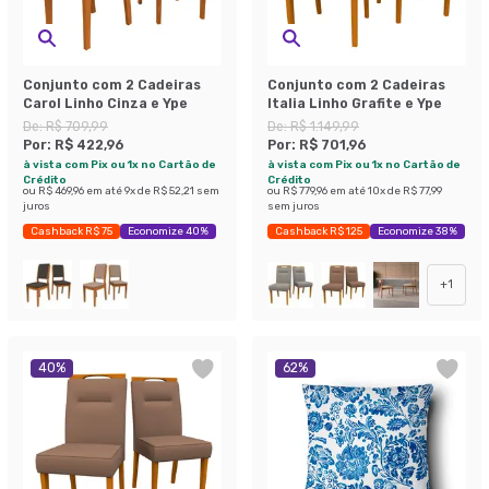
Conjunto com 2 Cadeiras
Conjunto com 2 Cadeiras
Carol Linho Cinza e Ype
Italia Linho Grafite e Ype
De:
R$ 709,99
De:
R$ 1.149,99
Por:
R$ 422,96
Por:
R$ 701,96
à vista com Pix ou 1x no Cartão de
à vista com Pix ou 1x no Cartão de
Crédito
Crédito
ou
R$ 469,96
em até
9
x de
R$ 52,21
sem
ou
R$ 779,96
em até
10
x de
R$ 77,99
juros
sem juros
Cashback R$ 75
Economize 40%
Cashback R$ 125
Economize 38%
+
1
40
%
62
%