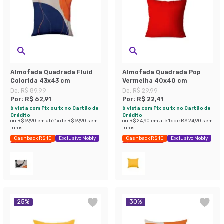
Almofada Quadrada Fluid
Almofada Quadrada Pop
Colorida 43x43 cm
Vermelha 40x40 cm
De:
R$ 89,99
De:
R$ 29,99
Por:
R$ 62,91
Por:
R$ 22,41
à vista com Pix ou 1x no Cartão de
à vista com Pix ou 1x no Cartão de
Crédito
Crédito
ou
R$ 69,90
em até
1
x de
R$ 69,90
sem
ou
R$ 24,90
em até
1
x de
R$ 24,90
sem
juros
juros
Cashback R$ 10
Exclusivo Mobly
Cashback R$ 10
Exclusivo Mobly
Últimas peças
Últimas peças
25
%
30
%