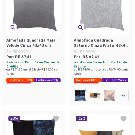
Almofada Quadrada Maia
Almofada Quadrada
Veludo Cinza 43x43 cm
Saturno Cinza Prata 43x43
cm
De:
R$ 99,99
De:
R$ 99,99
Por:
R$ 67,41
Por:
R$ 67,41
à vista com Pix ou 1x no Cartão de
à vista com Pix ou 1x no Cartão de
Crédito
Crédito
ou
R$ 74,90
em até
1
x de
R$ 74,90
sem
ou
R$ 74,90
em até
1
x de
R$ 74,90
sem
juros
juros
Cashback R$ 20
Exclusivo Mobly
Cashback R$ 20
Exclusivo Mobly
Últimas peças
Últimas peças
+
2
28
%
32
%