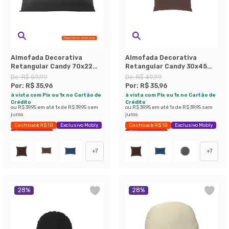
Almofada Decorativa
Almofada Decorativa
Retangular Candy 70x22
Retangular Candy 30x45
Suede Bege
Suede Marrom
De:
R$ 59,99
De:
R$ 49,99
Por:
R$ 35,96
Por:
R$ 35,96
à vista com Pix ou 1x no Cartão de
à vista com Pix ou 1x no Cartão de
Crédito
Crédito
ou
R$ 39,95
em até
1
x de
R$ 39,95
sem
ou
R$ 39,95
em até
1
x de
R$ 39,95
sem
juros
juros
Cashback R$ 10
Exclusivo Mobly
Cashback R$ 10
Exclusivo Mobly
Últimas peças
Últimas peças
+
7
+
7
28
%
28
%