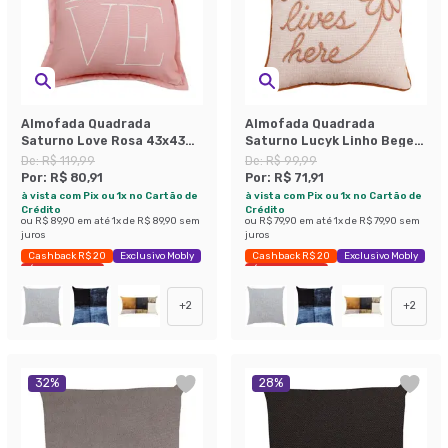
Almofada Quadrada
Almofada Quadrada
Saturno Love Rosa 43x43
Saturno Lucyk Linho Bege
cm
43x43 cm
De:
R$ 119,99
De:
R$ 99,99
Por:
R$ 80,91
Por:
R$ 71,91
à vista com Pix ou 1x no Cartão de
à vista com Pix ou 1x no Cartão de
Crédito
Crédito
ou
R$ 89,90
em até
1
x de
R$ 89,90
sem
ou
R$ 79,90
em até
1
x de
R$ 79,90
sem
juros
juros
Cashback R$ 20
Exclusivo Mobly
Cashback R$ 20
Exclusivo Mobly
Últimas peças
Últimas peças
+
2
+
2
32
%
28
%