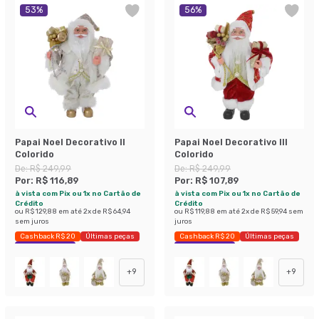
53
%
56
%
Papai Noel Decorativo II
Papai Noel Decorativo III
Colorido
Colorido
De:
R$ 249,99
De:
R$ 249,99
Por:
R$ 116,89
Por:
R$ 107,89
à vista com Pix ou 1x no Cartão de
à vista com Pix ou 1x no Cartão de
Crédito
Crédito
ou
R$ 129,88
em até
2
x de
R$ 64,94
ou
R$ 119,88
em até
2
x de
R$ 59,94
sem
sem juros
juros
Cashback R$ 20
Últimas peças
Cashback R$ 20
Últimas peças
Economize 53%
Economize 56%
+
9
+
9