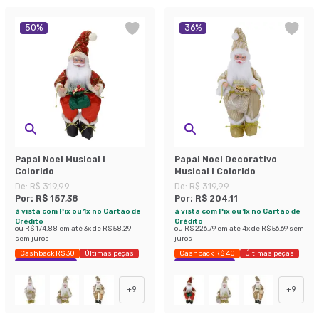
50
%
36
%
Papai Noel Musical I
Papai Noel Decorativo
Colorido
Musical I Colorido
De:
R$ 319,99
De:
R$ 319,99
Por:
R$ 157,38
Por:
R$ 204,11
à vista com Pix ou 1x no Cartão de
à vista com Pix ou 1x no Cartão de
Crédito
Crédito
ou
R$ 174,88
em até
3
x de
R$ 58,29
ou
R$ 226,79
em até
4
x de
R$ 56,69
sem
sem juros
juros
Cashback R$ 30
Últimas peças
Cashback R$ 40
Últimas peças
Economize 50%
Economize 36%
+
9
+
9