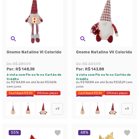
Gnomo Natalino VI Colorido
Gnomo Natalino VII Colorido
De:
R$ 289,99
De:
R$ 339,99
Por:
R$ 148,38
Por:
R$ 143,88
à vista com Pix ou 1x no Cartão de
à vista com Pix ou 1x no Cartão de
Crédito
Crédito
ou
R$ 164,88
em até
3
x de
R$ 54,96
ou
R$ 159,88
em até
3
x de
R$ 53,29
sem
sem juros
juros
Cashback R$ 30
Últimas peças
Cashback R$ 30
Últimas peças
Economize 48%
Economize 57%
+
9
+
9
55
%
48
%