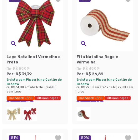
Laço Natalino I Vermelho e
Fita Natalina Bege e
Preto
Vermelha
De:
R$ 59,99
De:
R$ 49,99
Por:
R$ 31,39
Por:
R$ 26,89
à vista com Pix ou 1x no Cartão de
à vista com Pix ou 1x no Cartão de
Crédito
Crédito
ou
R$ 34,88
em até
1
x de
R$ 34,88
ou
R$ 29,88
em até
1
x de
R$ 29,88
sem
sem juros
juros
Cashback R$ 10
Últimas peças
Cashback R$ 10
Últimas peças
Economize 47%
Economize 46%
51
%
59
%