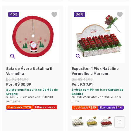
46
%
84
%
Saia de Ávore Natalina II
Expositor 1 Pick Natalino
Vermelha
Vermelho e Marrom
De:
R$ 149,99
De:
R$ 49,99
Por:
R$ 80,89
Por:
R$ 7,91
à vista com Pix ou 1x no Cartão de
à vista com Pix ou 1x no Cartão de
Crédito
Crédito
ou
R$ 89,88
em até
1
x de
R$ 89,88
ou
R$ 8,79
em até
1
x de
R$ 8,78
sem
sem juros
juros
Cashback R$ 20
Últimas peças
Cashback R$ 10
Economize 84%
Economize 46%
+
1