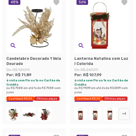
48
%
56
%
Candelabro Decorado 1 Vela
Lanterna Natalina com Luz
Dourado
I Colorida
De:
R$ 139,99
De:
R$ 249,99
Por:
R$ 71,89
Por:
R$ 107,99
à vista com Pix ou 1x no Cartão de
à vista com Pix ou 1x no Cartão de
Crédito
Crédito
ou
R$ 79,88
em até
1
x de
R$ 79,88
sem
ou
R$ 119,99
em até
2
x de
R$ 59,99
sem
juros
juros
Cashback R$ 20
Últimas peças
Cashback R$ 20
Últimas peças
Economize 48%
Economize 56%
+
4