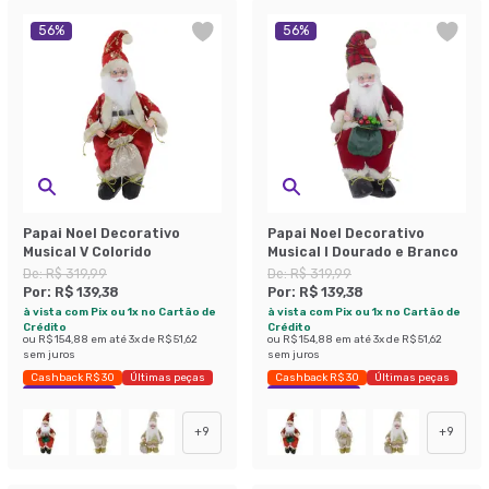
56
%
56
%
Papai Noel Decorativo
Papai Noel Decorativo
Musical V Colorido
Musical I Dourado e Branco
De:
R$ 319,99
De:
R$ 319,99
Por:
R$ 139,38
Por:
R$ 139,38
à vista com Pix ou 1x no Cartão de
à vista com Pix ou 1x no Cartão de
Crédito
Crédito
ou
R$ 154,88
em até
3
x de
R$ 51,62
ou
R$ 154,88
em até
3
x de
R$ 51,62
sem juros
sem juros
Cashback R$ 30
Últimas peças
Cashback R$ 30
Últimas peças
Economize 56%
Economize 56%
+
9
+
9