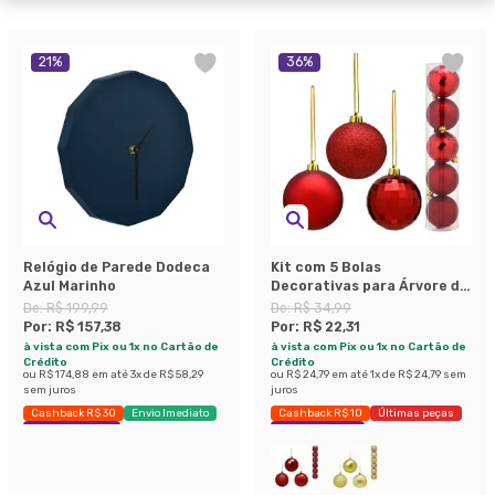
21
%
36
%
Relógio de Parede Dodeca
Kit com 5 Bolas
Azul Marinho
Decorativas para Árvore de
Natal Espressione
De:
R$ 199,99
De:
R$ 34,99
Christmas Vermelho e
Por:
R$ 157,38
Por:
R$ 22,31
Dourado
à vista com Pix ou 1x no Cartão de
à vista com Pix ou 1x no Cartão de
Crédito
Crédito
ou
R$ 174,88
em até
3
x de
R$ 58,29
ou
R$ 24,79
em até
1
x de
R$ 24,79
sem
sem juros
juros
Cashback R$ 30
Envio Imediato
Cashback R$ 10
Últimas peças
Exclusivo Mobly
Economize 36%