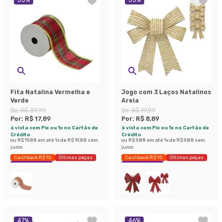
55
%
55
%
Fita Natalina Vermelha e
Jogo com 3 Laços Natalinos
Verde
Areia
De:
R$ 39,99
De:
R$ 19,99
Por:
R$ 17,89
Por:
R$ 8,89
à vista com Pix ou 1x no Cartão de
à vista com Pix ou 1x no Cartão de
Crédito
Crédito
ou
R$ 19,88
em até
1
x de
R$ 19,88
sem
ou
R$ 9,88
em até
1
x de
R$ 9,88
sem
juros
juros
Cashback R$ 10
Últimas peças
Cashback R$ 10
Últimas peças
Economize 55%
Economize 55%
47
%
46
%