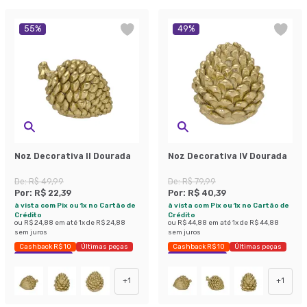
55
%
49
%
Noz Decorativa II Dourada
Noz Decorativa IV Dourada
De:
R$ 49,99
De:
R$ 79,99
Por:
R$ 22,39
Por:
R$ 40,39
à vista com Pix ou 1x no Cartão de
à vista com Pix ou 1x no Cartão de
Crédito
Crédito
ou
R$ 24,88
em até
1
x de
R$ 24,88
ou
R$ 44,88
em até
1
x de
R$ 44,88
sem juros
sem juros
Cashback R$ 10
Últimas peças
Cashback R$ 10
Últimas peças
Economize 55%
Economize 49%
+
1
+
1