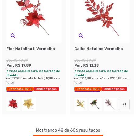
Flor Natalina II Vermelha
Galho Natalino Vermelho
De:
R$ 49,99
De:
R$ 39,99
Por:
R$ 17,89
Por:
R$ 13,39
à vista com Pix ou 1x no Cartão de
à vista com Pix ou 1x no Cartão de
Crédito
Crédito
ou
R$ 19,88
em até
1
x de
R$ 19,88
sem
ou
R$ 14,88
em até
1
x de
R$ 14,88
sem
juros
juros
Cashback R$ 10
Últimas peças
Cashback R$ 10
Últimas peças
Economize 64%
Economize 66%
+
1
Mostrando 48 de 606 resultados