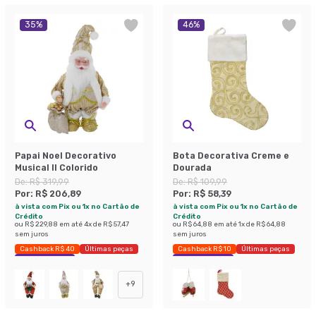
35
%
46
%
Papai Noel Decorativo
Bota Decorativa Creme e
Musical II Colorido
Dourada
De:
R$ 319,99
De:
R$ 109,99
Por:
R$ 206,89
Por:
R$ 58,39
à vista com Pix ou 1x no Cartão de
à vista com Pix ou 1x no Cartão de
Crédito
Crédito
ou
R$ 229,88
em até
4
x de
R$ 57,47
ou
R$ 64,88
em até
1
x de
R$ 64,88
sem juros
sem juros
Cashback R$ 40
Últimas peças
Cashback R$ 10
Últimas peças
Economize 35%
Economize 46%
+
9