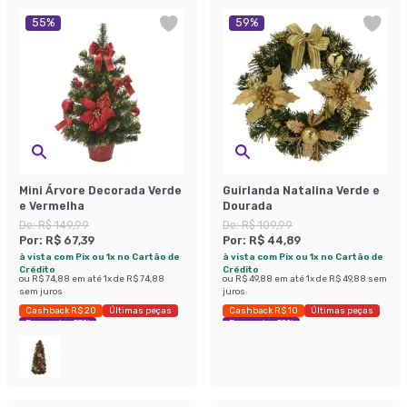
55
%
59
%
Mini Árvore Decorada Verde
Guirlanda Natalina Verde e
e Vermelha
Dourada
De:
R$ 149,99
De:
R$ 109,99
Por:
R$ 67,39
Por:
R$ 44,89
à vista com Pix ou 1x no Cartão de
à vista com Pix ou 1x no Cartão de
Crédito
Crédito
ou
R$ 74,88
em até
1
x de
R$ 74,88
ou
R$ 49,88
em até
1
x de
R$ 49,88
sem
sem juros
juros
Cashback R$ 20
Últimas peças
Cashback R$ 10
Últimas peças
Economize 55%
Economize 59%