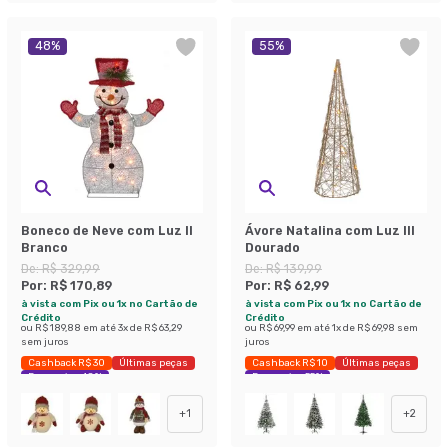
48
%
55
%
Boneco de Neve com Luz II
Ávore Natalina com Luz III
Branco
Dourado
De:
R$ 329,99
De:
R$ 139,99
Por:
R$ 170,89
Por:
R$ 62,99
à vista com Pix ou 1x no Cartão de
à vista com Pix ou 1x no Cartão de
Crédito
Crédito
ou
R$ 189,88
em até
3
x de
R$ 63,29
ou
R$ 69,99
em até
1
x de
R$ 69,98
sem
sem juros
juros
Cashback R$ 30
Últimas peças
Cashback R$ 10
Últimas peças
Economize 48%
Economize 55%
+
1
+
2