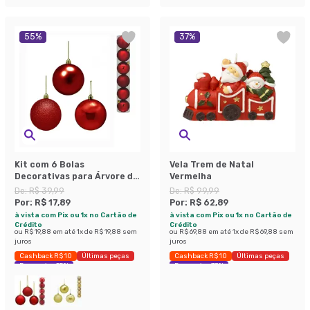
55
%
37
%
Kit com 6 Bolas
Vela Trem de Natal
Decorativas para Árvore de
Vermelha
Natal Espressione
De:
R$ 39,99
De:
R$ 99,99
Christmas I Vermelho 8x7
Por:
R$ 17,89
Por:
R$ 62,89
cm
à vista com Pix ou 1x no Cartão de
à vista com Pix ou 1x no Cartão de
Crédito
Crédito
ou
R$ 19,88
em até
1
x de
R$ 19,88
sem
ou
R$ 69,88
em até
1
x de
R$ 69,88
sem
juros
juros
Cashback R$ 10
Últimas peças
Cashback R$ 10
Últimas peças
Economize 55%
Economize 37%