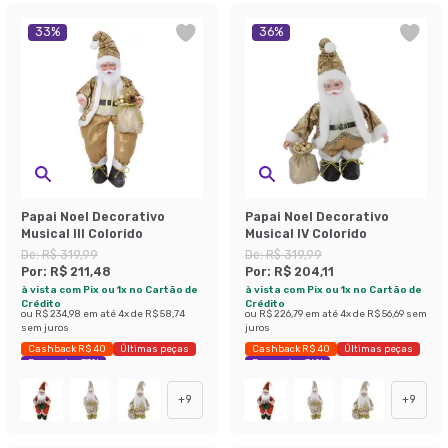
33
%
36
%
Papai Noel Decorativo
Papai Noel Decorativo
Musical III Colorido
Musical IV Colorido
De:
R$ 319,99
De:
R$ 319,99
Por:
R$ 211,48
Por:
R$ 204,11
à vista com Pix ou 1x no Cartão de
à vista com Pix ou 1x no Cartão de
Crédito
Crédito
ou
R$ 234,98
em até
4
x de
R$ 58,74
ou
R$ 226,79
em até
4
x de
R$ 56,69
sem
sem juros
juros
Cashback R$ 40
Últimas peças
Cashback R$ 40
Últimas peças
Economize 33%
Economize 36%
+
9
+
9