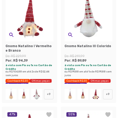
Gnomo Natalino I Vermelho
Gnomo Natalino III Colorido
e Branco
De:
R$ 229,99
De:
R$ 219,99
Por:
R$ 94,39
Por:
R$ 89,89
à vista com Pix ou 1x no Cartão de
à vista com Pix ou 1x no Cartão de
Crédito
Crédito
ou
R$ 104,88
em até
2
x de
R$ 52,44
ou
R$ 99,88
em até
1
x de
R$ 99,88
sem
sem juros
juros
Cashback R$ 20
Últimas peças
Cashback R$ 20
Últimas peças
Economize 58%
Economize 59%
+
9
+
9
47
%
55
%