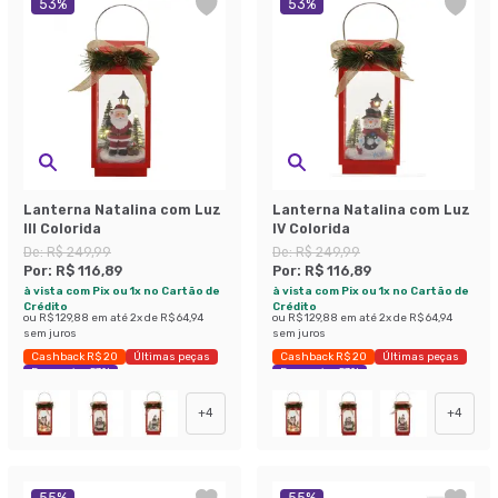
53
%
53
%
Lanterna Natalina com Luz
Lanterna Natalina com Luz
III Colorida
IV Colorida
De:
R$ 249,99
De:
R$ 249,99
Por:
R$ 116,89
Por:
R$ 116,89
à vista com Pix ou 1x no Cartão de
à vista com Pix ou 1x no Cartão de
Crédito
Crédito
ou
R$ 129,88
em até
2
x de
R$ 64,94
ou
R$ 129,88
em até
2
x de
R$ 64,94
sem juros
sem juros
Cashback R$ 20
Últimas peças
Cashback R$ 20
Últimas peças
Economize 53%
Economize 53%
+
4
+
4