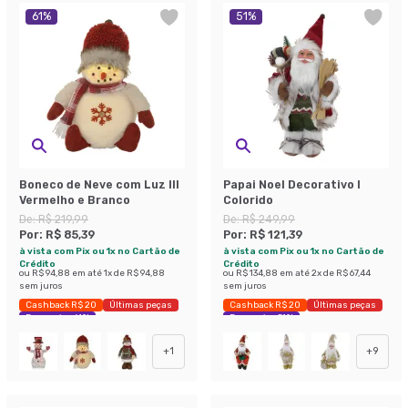
61
%
51
%
Boneco de Neve com Luz III
Papai Noel Decorativo I
Vermelho e Branco
Colorido
De:
R$ 219,99
De:
R$ 249,99
Por:
R$ 85,39
Por:
R$ 121,39
à vista com Pix ou 1x no Cartão de
à vista com Pix ou 1x no Cartão de
Crédito
Crédito
ou
R$ 94,88
em até
1
x de
R$ 94,88
ou
R$ 134,88
em até
2
x de
R$ 67,44
sem juros
sem juros
Cashback R$ 20
Últimas peças
Cashback R$ 20
Últimas peças
Economize 61%
Economize 51%
+
1
+
9