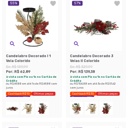
55
%
57
%
Candelabro Decorado I 1
Candelabro Decorado 3
Vela Colorido
Velas II Colorido
De:
R$ 139,99
De:
R$ 329,99
Por:
R$ 62,89
Por:
R$ 139,38
à vista com Pix ou 1x no Cartão de
à vista com Pix ou 1x no Cartão de
Crédito
Crédito
ou
R$ 69,88
em até
1
x de
R$ 69,88
sem
ou
R$ 154,88
em até
3
x de
R$ 51,62
juros
sem juros
Cashback R$ 10
Últimas peças
Cashback R$ 30
Últimas peças
Economize 55%
Economize 57%