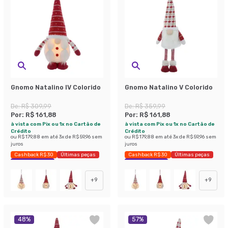
Gnomo Natalino IV Colorido
Gnomo Natalino V Colorido
De:
R$ 309,99
De:
R$ 359,99
Por:
R$ 161,88
Por:
R$ 161,88
à vista com Pix ou 1x no Cartão de
à vista com Pix ou 1x no Cartão de
Crédito
Crédito
ou
R$ 179,88
em até
3
x de
R$ 59,96
sem
ou
R$ 179,88
em até
3
x de
R$ 59,96
sem
juros
juros
Cashback R$ 30
Últimas peças
Cashback R$ 30
Últimas peças
Economize 47%
Economize 55%
+
9
+
9
48
%
57
%