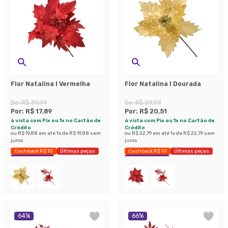
Flor Natalina I Vermelha
Flor Natalina I Dourada
De:
R$ 39,99
De:
R$ 39,99
Por:
R$ 17,89
Por:
R$ 20,51
à vista com Pix ou 1x no Cartão de
à vista com Pix ou 1x no Cartão de
Crédito
Crédito
ou
R$ 19,88
em até
1
x de
R$ 19,88
sem
ou
R$ 22,79
em até
1
x de
R$ 22,79
sem
juros
juros
Cashback R$ 10
Últimas peças
Cashback R$ 10
Últimas peças
Economize 55%
Economize 48%
64
%
66
%