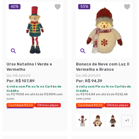
60
%
55
%
Urso Natalino I Verde e
Boneco de Neve com Luz II
Vermelho
Vermelho e Branco
De:
R$ 269,99
De:
R$ 209,99
Por:
R$ 107,89
Por:
R$ 94,39
à vista com Pix ou 1x no Cartão de
à vista com Pix ou 1x no Cartão de
Crédito
Crédito
ou
R$ 119,88
em até
2
x de
R$ 59,94
sem
ou
R$ 104,88
em até
2
x de
R$ 52,44
juros
sem juros
Cashback R$ 20
Últimas peças
Cashback R$ 20
Últimas peças
Economize 60%
Economize 55%
+
1