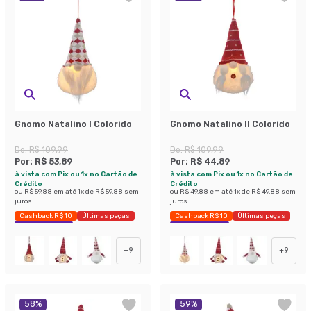
Gnomo Natalino I Colorido
Gnomo Natalino II Colorido
De:
R$ 109,99
De:
R$ 109,99
Por:
R$ 53,89
Por:
R$ 44,89
à vista com Pix ou 1x no Cartão de
à vista com Pix ou 1x no Cartão de
Crédito
Crédito
ou
R$ 59,88
em até
1
x de
R$ 59,88
sem
ou
R$ 49,88
em até
1
x de
R$ 49,88
sem
juros
juros
Cashback R$ 10
Últimas peças
Cashback R$ 10
Últimas peças
Economize 51%
Economize 59%
+
9
+
9
58
%
59
%