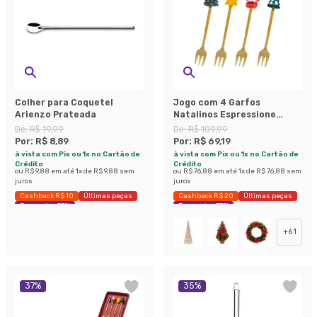
Colher para Coquetel
Jogo com 4 Garfos
Arienzo Prateada
Natalinos Espressione
Dourado
De:
R$ 19,99
De:
R$ 109,99
Por:
R$ 8,89
Por:
R$ 69,19
à vista com Pix ou 1x no Cartão de
à vista com Pix ou 1x no Cartão de
Crédito
Crédito
ou
R$ 9,88
em até
1
x de
R$ 9,88
sem
ou
R$ 76,88
em até
1
x de
R$ 76,88
sem
juros
juros
Cashback R$ 10
Últimas peças
Cashback R$ 20
Últimas peças
Economize 55%
Economize 37%
+
61
37
%
35
%