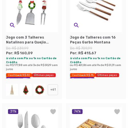
Jogo com 3 Talheres
Jogo de Talheres com 16
Natalinos para Quejio
Peças Garbo Montana
Espressione Prata
De:
R$ 239,99
De:
R$ 709,99
Por:
R$ 160,09
Por:
R$ 415,67
à vista com Pix ou 1x no Cartão de
à vista com Pix ou 1x no Cartão de
Crédito
Crédito
ou
R$ 177,88
em até
3
x de
R$ 59,29
sem
ou
R$ 461,86
em até
9
x de
R$ 51,31
sem
juros
juros
Cashback R$ 30
Últimas peças
Cashback R$ 75
Últimas peças
Economize 33%
Economize 41%
+
61
31
%
74
%