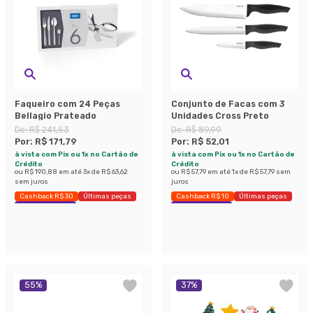
Faqueiro com 24 Peças
Conjunto de Facas com 3
Bellagio Prateado
Unidades Cross Preto
De:
R$ 241,53
De:
R$ 89,99
Por:
R$ 171,79
Por:
R$ 52,01
à vista com Pix ou 1x no Cartão de
à vista com Pix ou 1x no Cartão de
Crédito
Crédito
ou
R$ 190,88
em até
3
x de
R$ 63,62
ou
R$ 57,79
em até
1
x de
R$ 57,79
sem
sem juros
juros
Cashback R$ 30
Últimas peças
Cashback R$ 10
Últimas peças
Economize 28%
Economize 42%
55
%
37
%