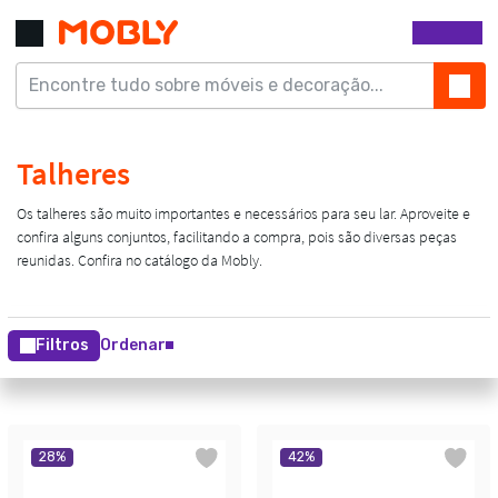
Filtros
Ordenar
28
%
42
%