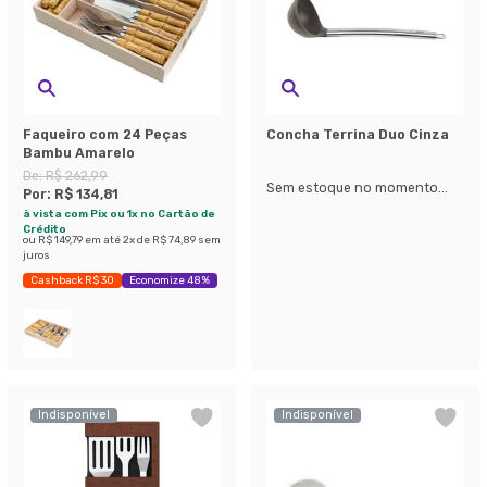
Faqueiro com 24 Peças
Concha Terrina Duo Cinza
Bambu Amarelo
De:
R$ 262,99
Sem estoque no momento...
Por:
R$ 134,81
à vista com Pix ou 1x no Cartão de
Crédito
ou
R$ 149,79
em até
2
x de
R$ 74,89
sem
juros
Cashback R$ 30
Economize 48%
Indisponível
Indisponível