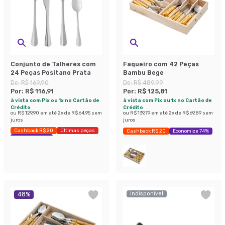
Conjunto de Talheres com
Faqueiro com 42 Peças
24 Peças Positano Prata
Bambu Bege
De:
R$ 169,90
De:
R$ 489,99
Por:
R$ 116,91
Por:
R$ 125,81
à vista com Pix ou 1x no Cartão de
à vista com Pix ou 1x no Cartão de
Crédito
Crédito
ou
R$ 129,90
em até
2
x de
R$ 64,95
sem
ou
R$ 139,79
em até
2
x de
R$ 69,89
sem
juros
juros
Cashback R$ 20
Últimas peças
Cashback R$ 20
Economize 74%
Economize 31%
Indisponível
48
%