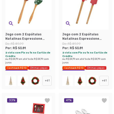
Jogo com 2 Espátulas
Jogo com 2 Espátulas
Natalinas Espressione
Natalinas Espressione
Natural e Verde
Natural e Vermelho
De:
R$ 89,99
De:
R$ 89,99
Por:
R$ 53,81
Por:
R$ 53,81
à vista com Pix ou 1x no Cartão de
à vista com Pix ou 1x no Cartão de
Crédito
Crédito
ou
R$ 59,79
em até
1
x de
R$ 59,79
sem
ou
R$ 59,79
em até
1
x de
R$ 59,79
sem
juros
juros
Cashback R$ 10
Últimas peças
Cashback R$ 10
Últimas peças
Economize 40%
Economize 40%
+
61
+
61
33
%
41
%