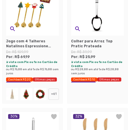
Jogo com 4 Talheres
Colher para Arroz Top
Natalinos Espressione
Pratic Prateada
Dourado
De:
R$ 109,99
De:
R$ 39,99
Por:
R$ 69,19
Por:
R$ 25,99
à vista com Pix ou 1x no Cartão de
à vista com Pix ou 1x no Cartão de
Crédito
Crédito
ou
R$ 76,88
em até
1
x de
R$ 76,88
sem
ou
R$ 28,88
em até
1
x de
R$ 28,88
juros
sem juros
Cashback R$ 20
Últimas peças
Cashback R$ 10
Últimas peças
Economize 37%
Economize 35%
+
61
30
%
32
%