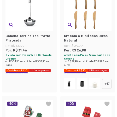
Concha Terrina Top Pratic
Kit com 6 Minifacas Oikos
Prateada
Natural
De:
R$ 44,99
De:
R$ 39,99
Por:
R$ 31,46
Por:
R$ 26,98
à vista com Pix ou 1x no Cartão de
à vista com Pix ou 1x no Cartão de
Crédito
Crédito
ou
R$ 34,96
em até
1
x de
R$ 34,96
sem
ou
R$ 29,98
em até
1
x de
R$ 29,98
sem
juros
juros
Cashback R$ 10
Últimas peças
Cashback R$ 10
Últimas peças
Economize 30%
Economize 32%
+
47
40
%
40
%