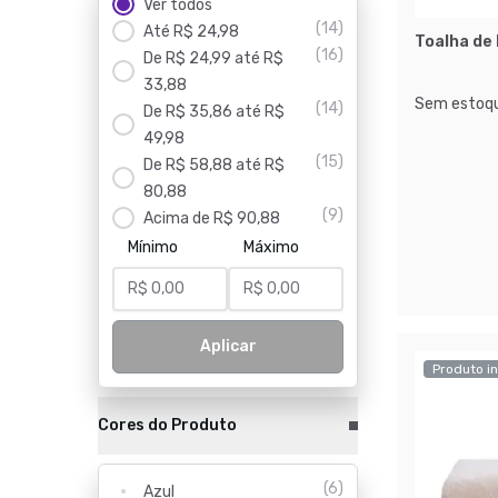
Ver todos
(
14
)
Até R$ 24,98
Toalha de 
(
16
)
De R$ 24,99 até R$
33,88
Sem estoqu
(
14
)
De R$ 35,86 até R$
49,98
(
15
)
De R$ 58,88 até R$
80,88
(
9
)
Acima de R$ 90,88
Mínimo
Máximo
Aplicar
Produto in
Cores do Produto
(
6
)
Azul