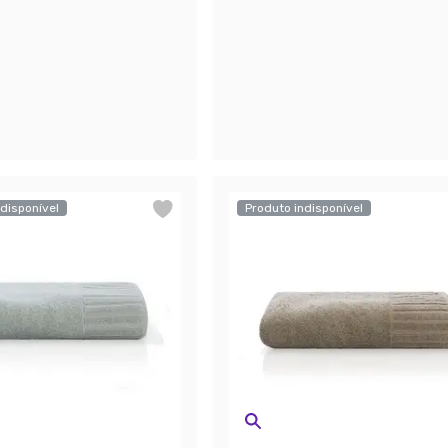
disponível
Produto indisponível