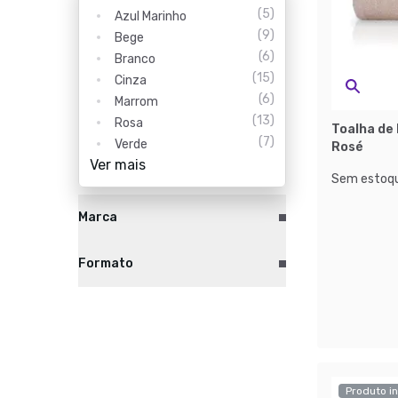
(
5
)
Azul Marinho
(
9
)
Bege
(
6
)
Branco
(
15
)
Cinza
(
6
)
Marrom
(
13
)
Rosa
Toalha de
(
7
)
Verde
Rosé
Ver mais
Sem estoqu
Marca
Formato
Produto in