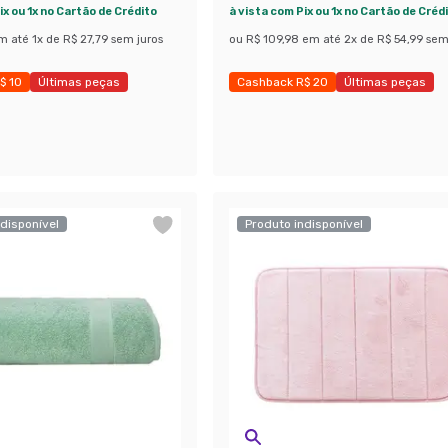
ix ou 1x no Cartão de Crédito
à vista com Pix ou 1x no Cartão de Créd
m até
1
x de
R$ 27,79
sem juros
ou
R$ 109,98
em até
2
x de
R$ 54,99
sem
$ 10
Últimas peças
Cashback R$ 20
Últimas peças
 58%
Economize 27%
disponível
Produto indisponível