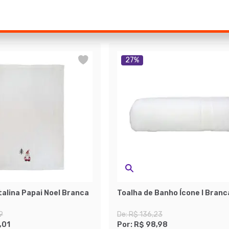
27
%
talina Papai Noel Branca
Toalha de Banho Ícone I Branc
9
De:
R$ 136,23
,01
Por:
R$ 98,98