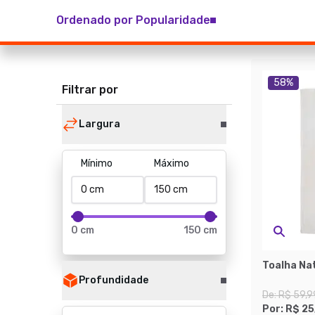
Ordenado por Popularidade
58
%
Filtrar por
Largura
Mínimo
Máximo
0 cm
150 cm
Toalha Na
Profundidade
De:
R$ 59,9
Por:
R$ 25