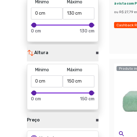
Mínimo
Máximo
à vista com P
ou
R$ 27,79
e
Cashback R
0 cm
130 cm
Economize
Altura
Produto in
Mínimo
Máximo
0 cm
150 cm
Preço