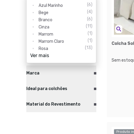
(
6
)
Azul Marinho
(
4
)
Bege
(
6
)
Branco
(
11
)
Cinza
(
1
)
Marrom
(
1
)
Marrom Claro
Colcha So
(
13
)
Rosa
Ver mais
Sem estoqu
Marca
Ideal para colchões
Material do Revestimento
Produto in