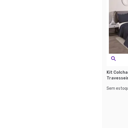
Kit Colch
Travessei
Sem estoqu