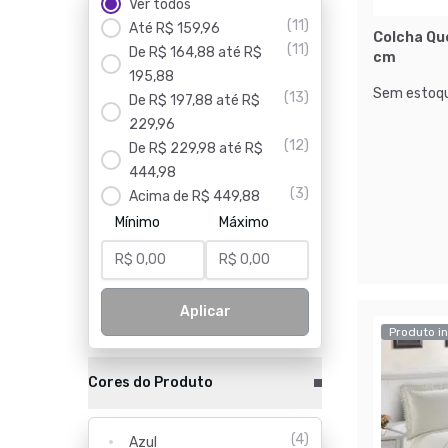
Ver todos
(
11
)
Até R$ 159,96
Colcha Qu
(
11
)
De R$ 164,88 até R$
cm
195,88
Sem estoqu
(
13
)
De R$ 197,88 até R$
229,96
(
12
)
De R$ 229,98 até R$
444,98
(
3
)
Acima de R$ 449,88
Mínimo
Máximo
Aplicar
Produto in
Cores do Produto
(
4
)
Azul