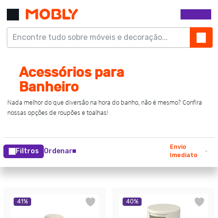
Envio
Filtros
Ordenar
Imediato
41
%
40
%