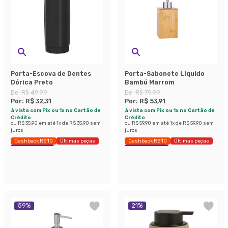
Porta-Escova de Dentes
Porta-Sabonete Líquido
Dórica Preto
Bambú Marrom
De:
R$ 49,99
De:
R$ 79,99
Por:
R$ 32,31
Por:
R$ 53,91
à vista com Pix ou 1x no Cartão de
à vista com Pix ou 1x no Cartão de
Crédito
Crédito
ou
R$ 35,90
em até
1
x de
R$ 35,90
sem
ou
R$ 59,90
em até
1
x de
R$ 59,90
sem
juros
juros
Cashback R$ 10
Últimas peças
Cashback R$ 10
Últimas peças
Economize 35%
Economize 32%
59
%
21
%