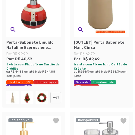
Porta-Sabonete Líquido
[OUTLET] Porta Sabonete
Natalino Espressione
Mart Cinza
Vermelho e Branco
De:
R$ 99,99
De:
R$ 62,79
Por:
R$ 40,39
Por:
R$ 49,49
à vista com Pix ou 1x no Cartão de
à vista com Pix ou 1x no Cartão de
Crédito
Crédito
ou
R$ 44,88
em até
1
x de
R$ 44,88
ou
R$ 54,99
em até
1
x de
R$ 54,99
sem
sem juros
juros
Cashback R$ 10
Últimas peças
Saldão M
Envio Imediato
Economize 59%
Últimas peças
+
61
Indisponível
Indisponível