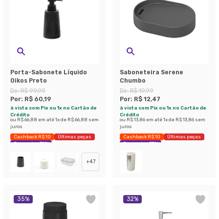
Porta-Sabonete Líquido
Saboneteira Serene
Oikos Preto
Chumbo
De:
R$ 99,99
De:
R$ 19,99
Por:
R$ 60,19
Por:
R$ 12,47
à vista com Pix ou 1x no Cartão de
à vista com Pix ou 1x no Cartão de
Crédito
Crédito
ou
R$ 66,88
em até
1
x de
R$ 66,88
sem
ou
R$ 13,86
em até
1
x de
R$ 13,86
sem
juros
juros
Cashback R$ 10
Últimas peças
Cashback R$ 10
Últimas peças
Economize 39%
Economize 37%
+
47
35
%
32
%