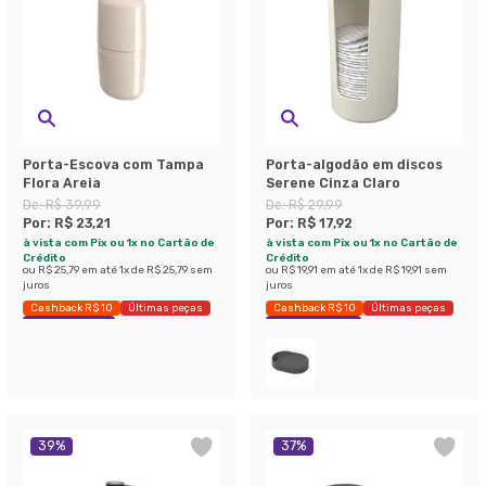
Porta-Escova com Tampa
Porta-algodão em discos
Flora Areia
Serene Cinza Claro
De:
R$ 39,99
De:
R$ 29,99
Por:
R$ 23,21
Por:
R$ 17,92
à vista com Pix ou 1x no Cartão de
à vista com Pix ou 1x no Cartão de
Crédito
Crédito
ou
R$ 25,79
em até
1
x de
R$ 25,79
sem
ou
R$ 19,91
em até
1
x de
R$ 19,91
sem
juros
juros
Cashback R$ 10
Últimas peças
Cashback R$ 10
Últimas peças
Economize 41%
Economize 40%
39
%
37
%