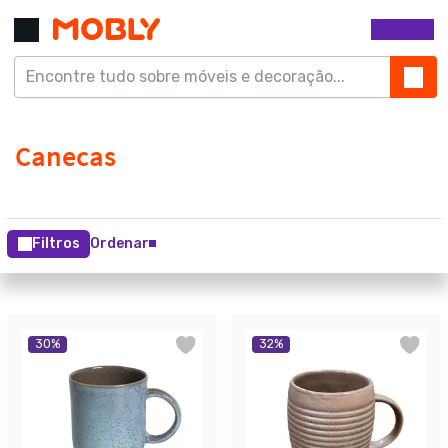
Filtros
Ordenar
30
%
32
%