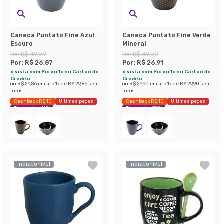
Caneca Puntato Fine Azul
Caneca Puntato Fine Verde
Escuro
Mineral
De:
R$ 49,99
De:
R$ 39,90
Por:
R$ 26,87
Por:
R$ 26,91
à vista com Pix ou 1x no Cartão de
à vista com Pix ou 1x no Cartão de
Crédito
Crédito
ou
R$ 29,86
em até
1
x de
R$ 29,86
sem
ou
R$ 29,90
em até
1
x de
R$ 29,90
sem
juros
juros
Cashback R$ 10
Últimas peças
Cashback R$ 10
Últimas peças
Economize 46%
Economize 32%
Indisponível
Indisponível