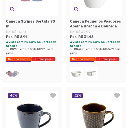
Caneca Stripes Sortida 90
Caneca Pequenos Voadores
ml
Abelha Branca e Dourada
De:
R$ 14,90
De:
R$ 49,99
Por:
R$ 8,91
Por:
R$ 31,48
à vista com Pix ou 1x no Cartão de
à vista com Pix ou 1x no Cartão de
Crédito
Crédito
ou
R$ 9,90
em até
1
x de
R$ 9,90
sem
ou
R$ 34,98
em até
1
x de
R$ 34,97
sem
juros
juros
Cashback R$ 10
Últimas peças
Cashback R$ 10
Últimas peças
Economize 40%
Economize 37%
46
%
32
%