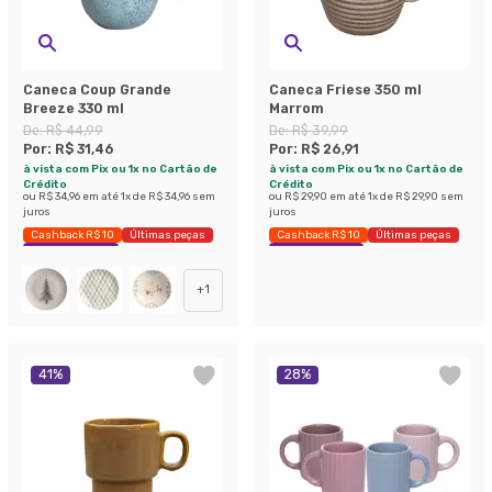
Caneca Coup Grande
Caneca Friese 350 ml
Breeze 330 ml
Marrom
De:
R$ 44,99
De:
R$ 39,99
Por:
R$ 31,46
Por:
R$ 26,91
à vista com Pix ou 1x no Cartão de
à vista com Pix ou 1x no Cartão de
Crédito
Crédito
ou
R$ 34,96
em até
1
x de
R$ 34,96
sem
ou
R$ 29,90
em até
1
x de
R$ 29,90
sem
juros
juros
Cashback R$ 10
Últimas peças
Cashback R$ 10
Últimas peças
Economize 30%
Economize 32%
+
1
41
%
28
%