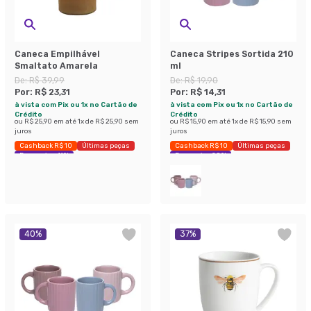
Caneca Empilhável
Caneca Stripes Sortida 210
Smaltato Amarela
ml
De:
R$ 39,99
De:
R$ 19,90
Por:
R$ 23,31
Por:
R$ 14,31
à vista com Pix ou 1x no Cartão de
à vista com Pix ou 1x no Cartão de
Crédito
Crédito
ou
R$ 25,90
em até
1
x de
R$ 25,90
sem
ou
R$ 15,90
em até
1
x de
R$ 15,90
sem
juros
juros
Cashback R$ 10
Últimas peças
Cashback R$ 10
Últimas peças
Economize 41%
Economize 28%
40
%
37
%