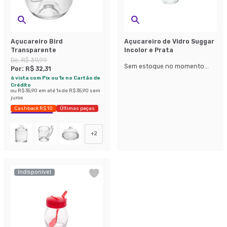
Açucareiro Bird
Açucareiro de Vidro Suggar
Transparente
Incolor e Prata
De:
R$ 39,99
Sem estoque no momento...
Por:
R$ 32,31
à vista com Pix ou 1x no Cartão de
Crédito
ou
R$ 35,90
em até
1
x de
R$ 35,90
sem
juros
Cashback R$ 10
Últimas peças
Economize 19%
+
2
Indisponível