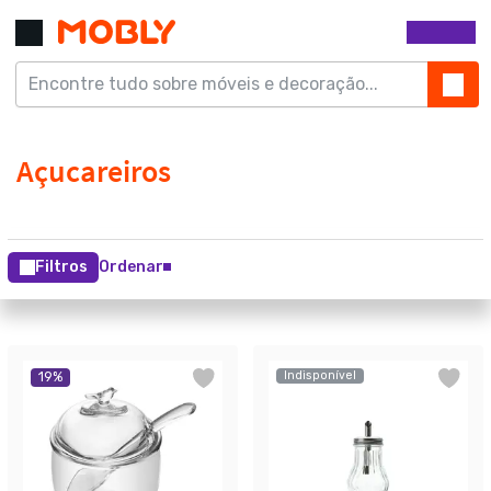
Filtros
Ordenar
Indisponível
19
%