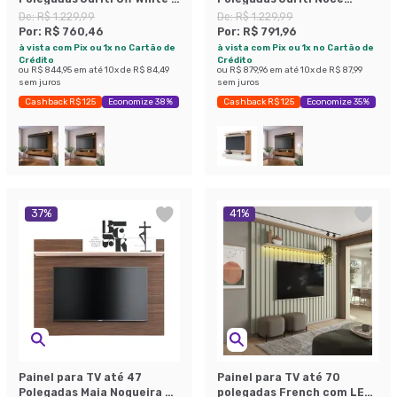
Freijó
Milano e Preto
De:
R$ 1.229,99
De:
R$ 1.229,99
Por:
R$ 760,46
Por:
R$ 791,96
à vista com Pix ou 1x no Cartão de
à vista com Pix ou 1x no Cartão de
Crédito
Crédito
ou
R$ 844,95
em até
10
x de
R$ 84,49
ou
R$ 879,96
em até
10
x de
R$ 87,99
sem juros
sem juros
Cashback R$ 125
Economize 38%
Cashback R$ 125
Economize 35%
37
%
41
%
Painel para TV até 47
Painel para TV até 70
Polegadas Maia Nogueira e
polegadas French com LED