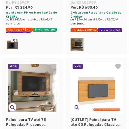
Preto
e Off White
De:
R$ 359,99
De:
R$ 1.059,99
Por:
R$ 224,96
Por:
R$ 688,46
à vista com Pix ou 1x no Cartão de
à vista com Pix ou 1x no Cartão de
Crédito
Crédito
ou
R$ 249,96
em até
4
x de
R$ 62,49
ou
R$ 764,96
em até
10
x de
R$ 76,49
sem juros
sem juros
Cashback R$ 40
Envio Imediato
Cashback R$ 125
Economize 35%
Economize 37%
46
%
27
%
Painel para TV até 75
[OUTLET] Painel para TV
Polegadas Presence
até 60 Polegadas Classic