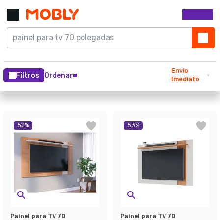
Envio
Filtros
Ordenar
Imediato
52
%
53
%
Painel para TV 70
Painel para TV 70