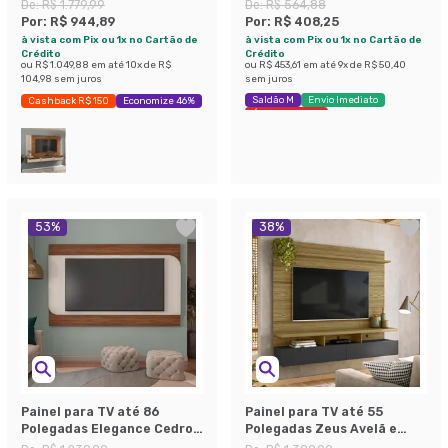
Carvalho e Verde Menta
Nature e Off White
De:
R$ 1.779,99
De:
R$ 564,88
Por:
R$ 944,89
Por:
R$ 408,25
à vista com Pix ou 1x no Cartão de
à vista com Pix ou 1x no Cartão de
Crédito
Crédito
ou
R$ 1.049,88
em até
10
x de
R$
ou
R$ 453,61
em até
9
x de
R$ 50,40
104,98
sem juros
sem juros
Saldão M
Envio Imediato
Cashback R$ 150
Economize 46%
Últimas peças
53
%
38
%
Painel para TV até 86
Painel para TV até 55
Polegadas Elegance Cedro
Polegadas Zeus Avelã e
e Off White
Preto