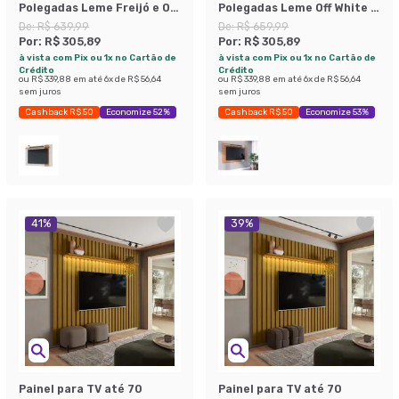
Polegadas Leme Freijó e Off
Polegadas Leme Off White e
White
Freijó
De:
R$ 639,99
De:
R$ 659,99
Por:
R$ 305,89
Por:
R$ 305,89
à vista com Pix ou 1x no Cartão de
à vista com Pix ou 1x no Cartão de
Crédito
Crédito
ou
R$ 339,88
em até
6
x de
R$ 56,64
ou
R$ 339,88
em até
6
x de
R$ 56,64
sem juros
sem juros
Cashback R$ 50
Economize 52%
Cashback R$ 50
Economize 53%
41
%
39
%
Painel para TV até 70
Painel para TV até 70