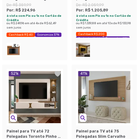
Off White
Off White
De:
R$ 359,99
De:
R$ 2.059,99
Por:
R$ 224,96
Por:
R$ 1.205,89
à vista com Pix ou 1x no Cartão de
à vista com Pix ou 1x no Cartão de
Crédito
Crédito
ou
R$ 249,96
em até
4
x de
R$ 62,49
ou
R$ 1.339,88
em até
10
x de
R$ 133,98
sem juros
sem juros
Cashback R$ 200
Cashback R$ 40
Economize 37%
Exclusivo Mobly
Economize 41%
52
%
41
%
Painel para TV até 72
Painel para TV até 75
Polegadas Toronto Pinho e
Polegadas Slim Carvalho