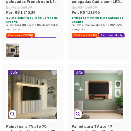
polegadas French com LED
polegadas Cádis com LED
Cedro
Cedro
De:
R$ 2.069,99
De:
R$ 1.869,99
Por:
R$ 1.210,39
Por:
R$ 1.133,96
à vista com Pix ou 1x no Cartão de
à vista com Pix ou 1x no Cartão de
Crédito
Crédito
ou
R$ 1.344,88
em até
10
x de
R$ 134,48
ou
R$ 1.259,96
em até
10
x de
R$ 125,99
sem juros
sem juros
Cashback R$ 200
Cashback R$ 175
Exclusivo Mobly
Exclusivo Mobly
Economize 41%
Economize 39%
33
%
37
%
Painel para TV até 70
Painel para TV até 47