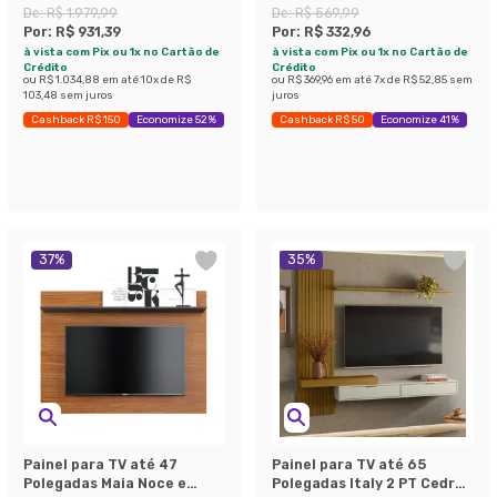
Off White
De:
R$ 1.979,99
De:
R$ 569,99
Por:
R$ 931,39
Por:
R$ 332,96
à vista com Pix ou 1x no Cartão de
à vista com Pix ou 1x no Cartão de
Crédito
Crédito
ou
R$ 1.034,88
em até
10
x de
R$
ou
R$ 369,96
em até
7
x de
R$ 52,85
sem
103,48
sem juros
juros
Cashback R$ 150
Economize 52%
Cashback R$ 50
Economize 41%
37
%
35
%
Painel para TV até 47
Painel para TV até 65
Polegadas Maia Noce e
Polegadas Italy 2 PT Cedro