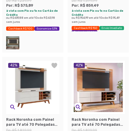
De:
R$ 1.239,99
De:
R$ 1.399,99
Por:
R$ 575,89
Por:
R$ 859,49
à vista com Pix ou 1x no Cartão de
à vista com Pix ou 1x no Cartão de
Crédito
Crédito
ou
R$ 639,88
em até
10
x de
R$ 63,98
ou
R$ 954,99
em até
10
x de
R$ 95,49
sem juros
sem juros
Cashback R$ 150
Envio Imediato
Cashback R$ 100
Economize 53%
Exclusivo Mobly
42
%
42
%
Rack Noronha com Painel
Rack Noronha com Painel
para TV até 70 Polegadas
para TV até 70 Polegadas
Leme Off White e Freijó
Leme Freijó e Off White
De:
R$ 1.829,99
De:
R$ 1.829,99