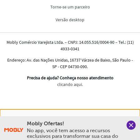
Nós salvamos o seu histórico de uso pra oferecer a melhor
Mobly Ofertas!
experiência na Mobly. Quando você navega no nosso site,
No app, você tem acesso a recursos 
aceita esta condição
exclusivos para transformar sua casa do 