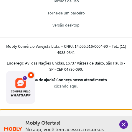
×
Nós salvamos o seu histórico de uso pra oferecer a melhor
Mobly Ofertas!
experiência na Mobly. Quando você navega no nosso site,
No app, você tem acesso a recursos 
aceita esta condição