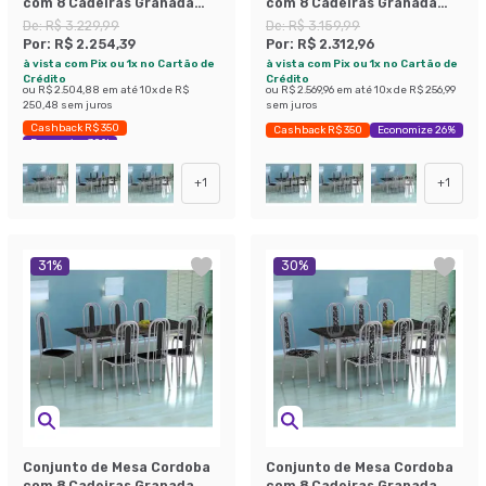
com 8 Cadeiras Granada
com 8 Cadeiras Granada
Branco Prata e Preto
Branco Prata e Preto
De:
R$ 3.229,99
De:
R$ 3.159,99
Listrado Grafite
Listrado
Por:
R$ 2.254,39
Por:
R$ 2.312,96
à vista com Pix ou 1x no Cartão de
à vista com Pix ou 1x no Cartão de
Crédito
Crédito
ou
R$ 2.504,88
em até
10
x de
R$
ou
R$ 2.569,96
em até
10
x de
R$ 256,99
250,48
sem juros
sem juros
Cashback R$ 350
Cashback R$ 350
Economize 26%
Economize 30%
+
1
+
1
31
%
30
%
Conjunto de Mesa Cordoba
Conjunto de Mesa Cordoba
com 8 Cadeiras Granada
com 8 Cadeiras Granada