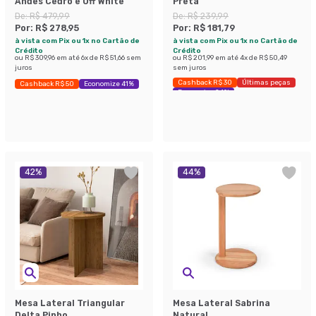
Andes Cedro e Off White
Preta
De:
R$ 479,99
De:
R$ 239,99
Por:
R$ 278,95
Por:
R$ 181,79
à vista com Pix ou 1x no Cartão de
à vista com Pix ou 1x no Cartão de
Crédito
Crédito
ou
R$ 309,96
em até
6
x de
R$ 51,66
sem
ou
R$ 201,99
em até
4
x de
R$ 50,49
juros
sem juros
Cashback R$ 30
Últimas peças
Cashback R$ 50
Economize 41%
Economize 24%
42
%
44
%
Mesa Lateral Triangular
Mesa Lateral Sabrina
Delta Pinho
Natural