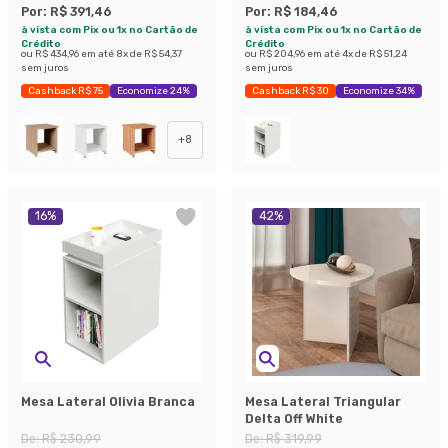
Por:
R$ 391,46
Por:
R$ 184,46
à vista com Pix ou 1x no Cartão de
à vista com Pix ou 1x no Cartão de
Crédito
Crédito
ou
R$ 434,96
em até
8
x de
R$ 54,37
ou
R$ 204,96
em até
4
x de
R$ 51,24
sem juros
sem juros
Cashback R$ 75
Economize 24%
Cashback R$ 30
Economize 34%
+
8
16
%
42
%
Mesa Lateral Olivia Branca
Mesa Lateral Triangular
Delta Off White
De:
R$ 230,99
De:
R$ 319,99