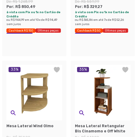
De:
R$ 1.268,99
De:
R$ 559,99
Por:
R$ 850,49
Por:
R$ 329,27
à vista com Pix ou 1x no Cartão de
à vista com Pix ou 1x no Cartão de
Crédito
Crédito
ou
R$ 944,99
em até
10
x de
R$ 94,49
ou
R$ 365,86
em até
7
x de
R$ 52,26
sem juros
sem juros
Cashback R$ 150
Últimas peças
Cashback R$ 50
Últimas peças
Economize 32%
Economize 41%
33
%
35
%
Mesa Lateral Wind Olmo
Mesa Lateral Retangular
Bis Cinamomo e Off White