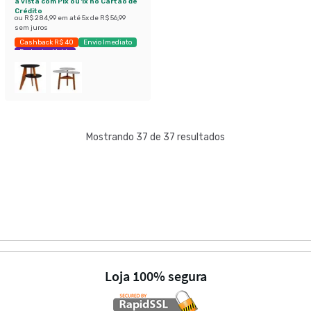
à vista com Pix ou 1x no Cartão de
Crédito
ou
R$ 284,99
em até
5
x de
R$ 56,99
sem juros
Cashback R$ 40
Envio Imediato
Exclusivo Mobly
Mostrando 37 de 37 resultados