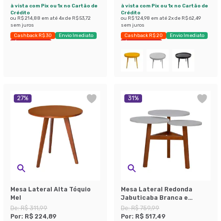
à vista com Pix ou 1x no Cartão de
à vista com Pix ou 1x no Cartão de
Crédito
Crédito
ou
R$ 214,88
em até
4
x de
R$ 53,72
ou
R$ 124,98
em até
2
x de
R$ 62,49
sem juros
sem juros
Cashback R$ 30
Envio Imediato
Cashback R$ 20
Envio Imediato
Últimas peças
Últimas peças
27
%
31
%
Mesa Lateral Alta Tóquio
Mesa Lateral Redonda
Mel
Jabuticaba Branca e
Amêndoa
De:
R$ 311,99
De:
R$ 759,99
Por:
R$ 224,89
Por:
R$ 517,49