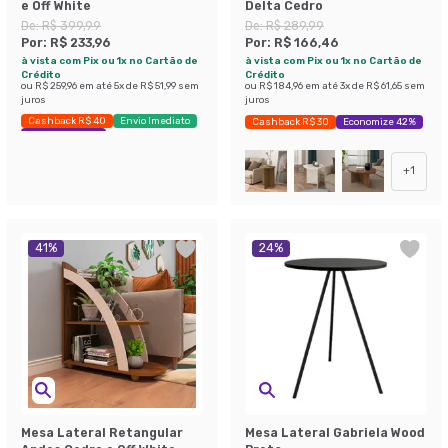
e Off White
Delta Cedro
De:
R$ 399,99
De:
R$ 289,99
Por:
R$ 233,96
Por:
R$ 166,46
à vista com Pix ou 1x no Cartão de
à vista com Pix ou 1x no Cartão de
Crédito
Crédito
ou
R$ 259,96
em até
5
x de
R$ 51,99
sem
ou
R$ 184,96
em até
3
x de
R$ 61,65
sem
juros
juros
Cashback R$ 40
Envio Imediato
Cashback R$ 30
Economize 42%
Economize 41%
+
1
41
%
24
%
Mesa Lateral Retangular
Mesa Lateral Gabriela Wood