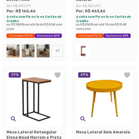
De:
R$ 289,99
De:
R$ 829,99
Por:
R$ 166,46
Por:
R$ 463,46
à vista com Pix ou 1x no Cartão de
à vista com Pix ou 1x no Cartão de
Crédito
Crédito
ou
R$ 184,96
em até
3
x de
R$ 61,65
sem
ou
R$ 514,96
em até
10
x de
R$ 51,49
juros
sem juros
Cashback R$ 30
Economize 42%
Cashback R$ 75
Economize 44%
+
1
39
%
49
%
Mesa Lateral Retangular
Mesa Lateral Sole Amarela
Elena Wood Marrom e Preta