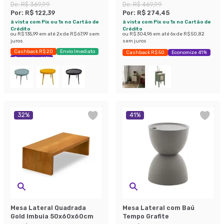
White
De:
R$ 369,99
De:
R$ 469,99
Por:
R$ 122,39
Por:
R$ 274,45
à vista com Pix ou 1x no Cartão de
à vista com Pix ou 1x no Cartão de
Crédito
Crédito
ou
R$ 135,99
em até
2
x de
R$ 67,99
sem
ou
R$ 304,96
em até
6
x de
R$ 50,82
juros
sem juros
Cashback R$ 20
Envio Imediato
Cashback R$ 50
Economize 41%
Economize 66%
32
%
41
%
Mesa Lateral Quadrada
Mesa Lateral com Baú
Gold Imbuia 50x60x60cm
Tempo Grafite