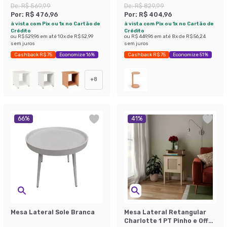
De:
R$ 569,99
De:
R$ 829,99
Por:
R$ 476,96
Por:
R$ 404,96
à vista com Pix ou 1x no Cartão de
à vista com Pix ou 1x no Cartão de
Crédito
Crédito
ou
R$ 529,96
em até
10
x de
R$ 52,99
ou
R$ 449,96
em até
8
x de
R$ 56,24
sem juros
sem juros
Cashback R$ 75
Economize 16%
Cashback R$ 75
Economize 51%
+
8
66
%
41
%
Mesa Lateral Sole Branca
Mesa Lateral Retangular
Charlotte 1 PT Pinho e Off