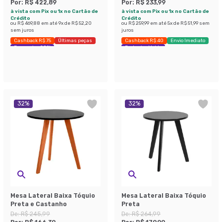
Por:
R$ 422,89
Por:
R$ 233,99
à vista com Pix ou 1x no Cartão de
à vista com Pix ou 1x no Cartão de
Crédito
Crédito
ou
R$ 469,88
em até
9
x de
R$ 52,20
ou
R$ 259,99
em até
5
x de
R$ 51,99
sem
sem juros
juros
Cashback R$ 75
Últimas peças
Cashback R$ 40
Envio Imediato
Economize 28%
Exclusivo Mobly
32
%
32
%
Mesa Lateral Baixa Tóquio
Mesa Lateral Baixa Tóquio
Preta e Castanho
Preta
De:
R$ 245,99
De:
R$ 264,99