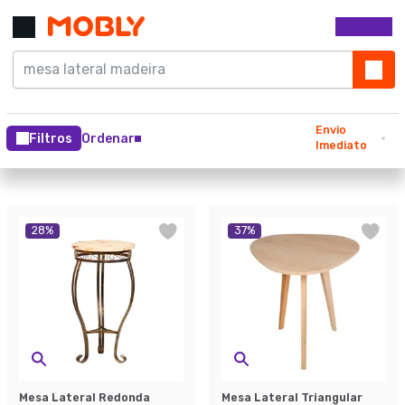
Envio
Filtros
Ordenar
Imediato
28
%
37
%
Mesa Lateral Redonda
Mesa Lateral Triangular