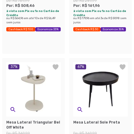
De:
R$ 759,99
De:
R$ 249,99
Por:
R$ 508,46
Por:
R$ 161,96
à vista com Pix ou 1x no Cartão de
à vista com Pix ou 1x no Cartão de
Crédito
Crédito
ou
R$ 564,96
em até
10
x de
R$ 56,49
ou
R$ 179,96
em até
3
x de
R$ 59,98
sem
sem juros
juros
Cashback R$ 100
Economize 33%
Cashback R$ 30
Economize 35%
37
%
67
%
Mesa Lateral Triangular Bel
Mesa Lateral Sole Preta
Off White
De:
R$ 369,99
De:
R$ 369,99