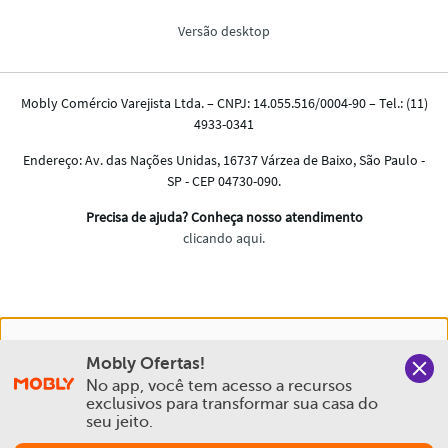
Nós salvamos o seu histórico de uso pra oferecer a melhor
Mobly Ofertas!
experiência na Mobly. Quando você navega no nosso site,
No app, você tem acesso a recursos 
aceita esta condição
exclusivos para transformar sua casa do 
seu jeito.
Política de Privacidade e Cookies