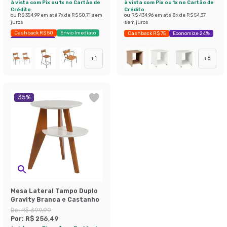
à vista com Pix ou 1x no Cartão de
à vista com Pix ou 1x no Cartão de
Crédito
Crédito
ou
R$ 354,99
em até
7
x de
R$ 50,71
sem
ou
R$ 434,96
em até
8
x de
R$ 54,37
juros
sem juros
Cashback R$ 50
Envio Imediato
Cashback R$ 75
Economize 24%
Exclusivo Mobly
+
1
+
8
35
%
Mesa Lateral Tampo Duplo
Gravity Branca e Castanho
De:
R$ 399,99
Por:
R$ 256,49