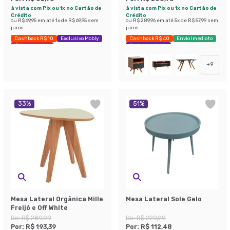
à vista com Pix ou 1x no Cartão de
à vista com Pix ou 1x no Cartão de
Crédito
Crédito
ou
R$ 69,95
em até
1
x de
R$ 69,95
sem
ou
R$ 289,96
em até
5
x de
R$ 57,99
sem
juros
juros
Cashback R$ 10
Exclusivo Mobly
Cashback R$ 40
Envio Imediato
Últimas peças
Exclusivo Mobly
+
9
33
%
51
%
Mesa Lateral Orgânica Mille
Mesa Lateral Sole Gelo
Freijó e Off White
De:
R$ 289,99
De:
R$ 229,99
Por:
R$ 193,39
Por:
R$ 112,48