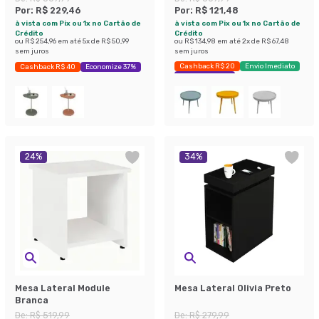
Por:
R$ 229,46
Por:
R$ 121,48
à vista com Pix ou 1x no Cartão de
à vista com Pix ou 1x no Cartão de
Crédito
Crédito
ou
R$ 254,96
em até
5
x de
R$ 50,99
ou
R$ 134,98
em até
2
x de
R$ 67,48
sem juros
sem juros
Cashback R$ 20
Envio Imediato
Cashback R$ 40
Economize 37%
Economize 67%
24
%
34
%
Mesa Lateral Module
Mesa Lateral Olivia Preto
Branca
De:
R$ 519,99
De:
R$ 279,99