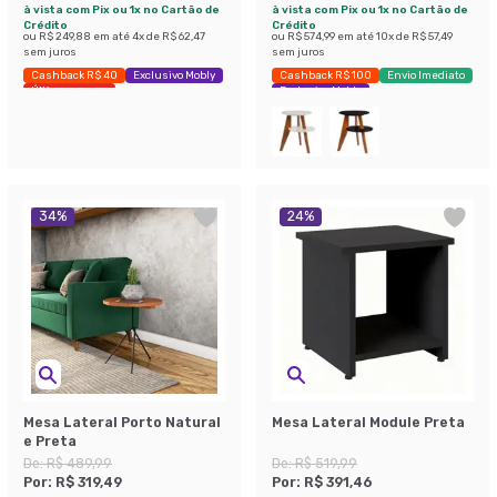
à vista com Pix ou 1x no Cartão de
à vista com Pix ou 1x no Cartão de
Crédito
Crédito
ou
R$ 249,88
em até
4
x de
R$ 62,47
ou
R$ 574,99
em até
10
x de
R$ 57,49
sem juros
sem juros
Cashback R$ 40
Exclusivo Mobly
Cashback R$ 100
Envio Imediato
Últimas peças
Exclusivo Mobly
34
%
24
%
Mesa Lateral Porto Natural
Mesa Lateral Module Preta
e Preta
De:
R$ 489,99
De:
R$ 519,99
Por:
R$ 319,49
Por:
R$ 391,46