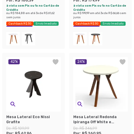
Por:
R$ 166,39
Por:
R$ 179,99
à vista com Pix ou 1x no Cartão de
à vista com Pix ou 1x no Cartão de
Crédito
Crédito
ou
R$ 184,88
em até
3
x de
R$ 61,62
ou
R$ 199,99
em até
3
x de
R$ 66,66
sem
sem juros
juros
Cashback R$ 30
Envio Imediato
Cashback R$ 30
Envio Imediato
Exclusivo Mobly
Exclusivo Mobly
42
%
24
%
Mesa Lateral Eco Nissi
Mesa Lateral Redonda
Grafite
Ipiranga Off White e
Amêndoa
De:
R$ 109,99
De:
R$ 346,99
Por:
R$ 62,96
Por:
R$ 260,95