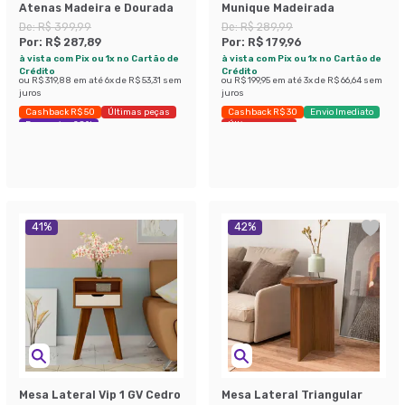
Atenas Madeira e Dourada
Munique Madeirada
De:
R$ 399,99
De:
R$ 289,99
Por:
R$ 287,89
Por:
R$ 179,96
à vista com Pix ou 1x no Cartão de
à vista com Pix ou 1x no Cartão de
Crédito
Crédito
ou
R$ 319,88
em até
6
x de
R$ 53,31
sem
ou
R$ 199,95
em até
3
x de
R$ 66,64
sem
juros
juros
Cashback R$ 50
Últimas peças
Cashback R$ 30
Envio Imediato
Economize 28%
Últimas peças
41
%
42
%
Mesa Lateral Vip 1 GV Cedro
Mesa Lateral Triangular