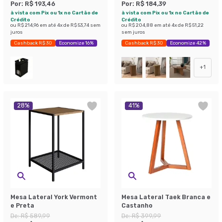
Por:
R$ 193,46
Por:
R$ 184,39
à vista com Pix ou 1x no Cartão de
à vista com Pix ou 1x no Cartão de
Crédito
Crédito
ou
R$ 214,96
em até
4
x de
R$ 53,74
sem
ou
R$ 204,88
em até
4
x de
R$ 51,22
juros
sem juros
Cashback R$ 30
Economize 16%
Cashback R$ 30
Economize 42%
+
1
28
%
41
%
Mesa Lateral York Vermont
Mesa Lateral Taek Branca e
e Preta
Castanho
De:
R$ 589,99
De:
R$ 399,99