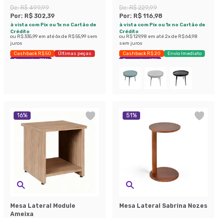
De:
R$ 499,99
De:
R$ 229,99
Por:
R$ 302,39
Por:
R$ 116,98
à vista com Pix ou 1x no Cartão de
à vista com Pix ou 1x no Cartão de
Crédito
Crédito
ou
R$ 335,99
em até
6
x de
R$ 55,99
sem
ou
R$ 129,98
em até
2
x de
R$ 64,98
juros
sem juros
Cashback R$ 50
Últimas peças
Cashback R$ 20
Envio Imediato
Economize 39%
Economize 49%
16
%
51
%
Mesa Lateral Module
Mesa Lateral Sabrina Nozes
Ameixa