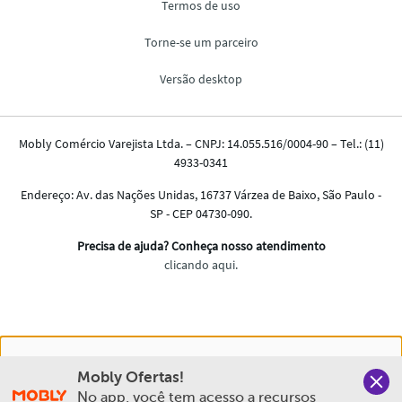
Nós salvamos o seu histórico de uso pra oferecer a melhor
Mobly Ofertas!
experiência na Mobly. Quando você navega no nosso site,
No app, você tem acesso a recursos 
aceita esta condição