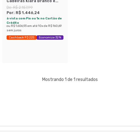
Cadeiras Kiara Branco e
Amarelo
De:
R$ 2.157,99
Por:
R$ 1.446,24
à vista com Pix ou 1x no Cartão de
Crédito
ou
R$ 1.606,93
em até
10
x de
R$ 160,69
sem juros
Cashback R$ 225
Economize 32%
Mostrando 1 de 1 resultados