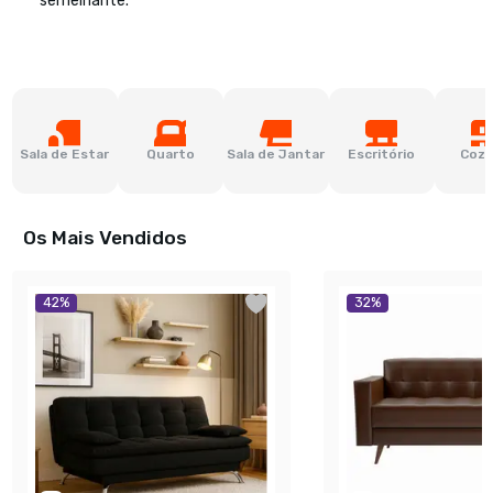
semelhante.
Sala de Estar
Quarto
Sala de Jantar
Escritório
Cozi
Os Mais Vendidos
42
%
32
%