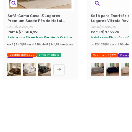
Sofá-Cama Casal 3 Lugares
Sofá para Escritório
Premium Suede Pés de Metal
Lugares Vitrola Rev
Preto
Sintético Café
De:
R$ 2.269,99
De:
R$ 1.689,99
Por:
R$ 1.304,99
Por:
R$ 1.133,96
à vista com Pix ou 1x no Cartão de Crédito
à vista com Pix ou 1x no C
ou
R$ 1.449,99
em até
10
x de
R$ 144,99
sem juros
ou
R$ 1.259,96
em até
10
x de
R$
Cashback R$ 200
Envio Imediato
Cashback R$ 175
Economi
Exclusivo Mobly
+
9