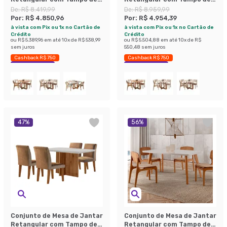
Vidro Off White Bromélia e 4
Vidro Off White Bromélia e 4
De:
R$ 8.419,99
De:
R$ 8.959,99
Cadeiras Oiti Linho Cru e
Cadeiras Damasco Linho
Por:
R$ 4.850,96
Por:
R$ 4.954,39
Madeira 130 cm
Cinza e Madeira 130 cm
à vista com Pix ou 1x no Cartão de
à vista com Pix ou 1x no Cartão de
Crédito
Crédito
ou
R$ 5.389,96
em até
10
x de
R$ 538,99
ou
R$ 5.504,88
em até
10
x de
R$
sem juros
550,48
sem juros
Cashback R$ 750
Cashback R$ 750
Economize 42%
Economize 44%
47
%
56
%
Conjunto de Mesa de Jantar
Conjunto de Mesa de Jantar
Retangular com Tampo de
Retangular com Tampo de