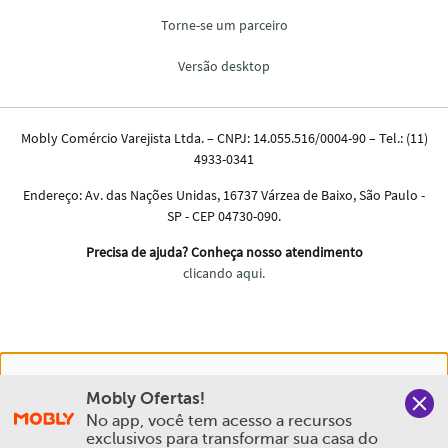
Nós salvamos o seu histórico de uso pra oferecer a melhor
Mobly Ofertas!
experiência na Mobly. Quando você navega no nosso site,
No app, você tem acesso a recursos 
aceita esta condição
exclusivos para transformar sua casa do 