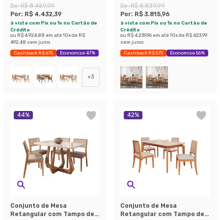
Vidro Off White Ficus e 4
Vidro Off White Talia e 4
De:
R$ 8.459,99
De:
R$ 8.839,99
Cadeiras Damasco Linho
Cadeiras Prada Gold Linho
Por:
R$ 4.432,39
Por:
R$ 3.815,96
Cru e Madeira 130 cm
Palha e Imbuia
à vista com Pix ou 1x no Cartão de
à vista com Pix ou 1x no Cartão de
Crédito
Crédito
ou
R$ 4.924,88
em até
10
x de
R$
ou
R$ 4.239,96
em até
10
x de
R$ 423,99
492,48
sem juros
sem juros
Cashback R$ 675
Economize 47%
Cashback R$ 575
Economize 56%
+
3
44
%
42
%
Conjunto de Mesa
Conjunto de Mesa
Retangular com Tampo de
Retangular com Tampo de