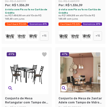
Vidro Malva e 4 Cadeiras
Vidro Malva e 4 Cadeiras
De:
R$ 2.669,99
De:
R$ 2.669,99
New Revestimento
New Revestimento
Por:
R$ 1.336,39
Por:
R$ 1.336,39
Sintético Floral Dourado e
Sintético Floral Cinza e
à vista com Pix ou 1x no Cartão de
à vista com Pix ou 1x no Cartão de
Preto 107 cm
Preto 107 cm
Crédito
Crédito
ou
R$ 1.484,88
em até
10
x de
R$
ou
R$ 1.484,88
em até
10
x de
R$
148,48
sem juros
148,48
sem juros
Cashback R$ 225
Economize 49%
Cashback R$ 225
Economize 49%
+
15
+
15
49
%
47
%
Conjunto de Mesa
Conjunto de Mesa de Jantar
Retangular com Tampo de
Adele com Tampo de Vidro
Vidro Malva e 4 Cadeiras
Off White e 4 Cadeiras Pé