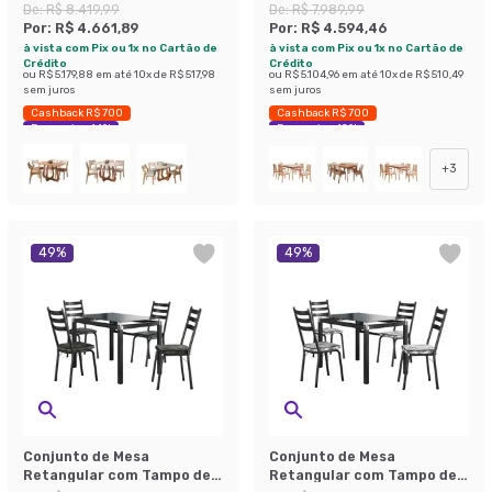
Vidro Off White Bromélia e 4
Vidro Off White Ficus e 4
De:
R$ 8.419,99
De:
R$ 7.989,99
Cadeiras Oiti Linho Bege e
Cadeiras Buriti Linho Cinza
Por:
R$ 4.661,89
Por:
R$ 4.594,46
Madeira 130 cm
e Madeira 130 cm
à vista com Pix ou 1x no Cartão de
à vista com Pix ou 1x no Cartão de
Crédito
Crédito
ou
R$ 5.179,88
em até
10
x de
R$ 517,98
ou
R$ 5.104,96
em até
10
x de
R$ 510,49
sem juros
sem juros
Cashback R$ 700
Cashback R$ 700
Economize 44%
Economize 42%
+
3
49
%
49
%
Conjunto de Mesa
Conjunto de Mesa
Retangular com Tampo de
Retangular com Tampo de