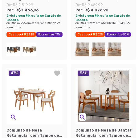
Vidro Off White Berlim e 4
Vidro Off White Prada e 4
De:
R$ 2.819,99
De:
R$ 9.469,99
Cadeiras Bélgica Suede
Cadeiras Prada Gold Linho
Por:
R$ 1.466,96
Por:
R$ 4.076,96
Animalle Chocolate e
Palha e Imbuia
à vista com Pix ou 1x no Cartão de
à vista com Pix ou 1x no Cartão de
Imbuia
Crédito
Crédito
ou
R$ 1.629,96
em até
10
x de
R$ 162,99
ou
R$ 4.529,96
em até
10
x de
R$ 452,99
sem juros
sem juros
Cashback R$ 225
Economize 47%
Cashback R$ 625
Economize 56%
47
%
56
%
Conjunto de Mesa
Conjunto de Mesa de Jantar
Retangular com Tampo de
Retangular com Tampo de