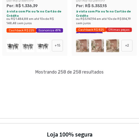
De:
R$ 2.669,99
De:
R$ 10.289,97
New Revestimento
Palito Luanda II Veludo
Por:
R$ 1.336,39
Por:
R$ 5.353,15
Sintético Mosaico Palha e
Chumbo
à vista com Pix ou 1x no Cartão de
à vista com Pix ou 1x no Cartão de
Preto 107 cm
Crédito
Crédito
ou
R$ 1.484,88
em até
10
x de
R$
ou
R$ 5.947,94
em até
10
x de
R$ 594,79
148,48
sem juros
sem juros
Cashback R$ 825
Últimas peças
Cashback R$ 225
Economize 49%
Economize 47%
+
15
+
2
Mostrando 258 de 258 resultados