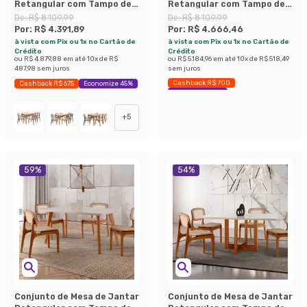
Retangular com Tampo de
Retangular com Tampo de
Vidro Off White Baobá e 4
Vidro Off White Baobá e 4
De:
R$ 8.109,99
De:
R$ 8.109,99
Cadeiras Oiti Linho Cru e
Cadeiras Oiti Linho Grafite
Por:
R$ 4.391,89
Por:
R$ 4.666,46
Madeira 130 cm
e Madeira 130 cm
à vista com Pix ou 1x no Cartão de
à vista com Pix ou 1x no Cartão de
Crédito
Crédito
ou
R$ 4.879,88
em até
10
x de
R$
ou
R$ 5.184,96
em até
10
x de
R$ 518,49
487,98
sem juros
sem juros
Cashback R$ 700
Cashback R$ 675
Economize 45%
Economize 42%
+
5
59
%
54
%
Conjunto de Mesa de Jantar
Conjunto de Mesa de Jantar