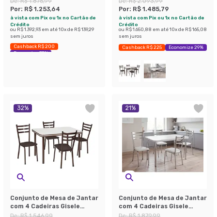
De:
R$ 1.876,99
De:
R$ 2.093,99
Por:
R$ 1.253,64
Por:
R$ 1.485,79
à vista com Pix ou 1x no Cartão de
à vista com Pix ou 1x no Cartão de
Crédito
Crédito
ou
R$ 1.392,93
em até
10
x de
R$ 139,29
ou
R$ 1.650,88
em até
10
x de
R$ 165,08
sem juros
sem juros
Cashback R$ 200
Cashback R$ 225
Economize 29%
Economize 33%
32
%
21
%
Conjunto de Mesa de Jantar
Conjunto de Mesa de Jantar
com 4 Cadeiras Gisele
com 4 Cadeiras Gisele
Marrom e Branco
Branco e Cromado
De:
R$ 1.546,99
De:
R$ 1.879,99