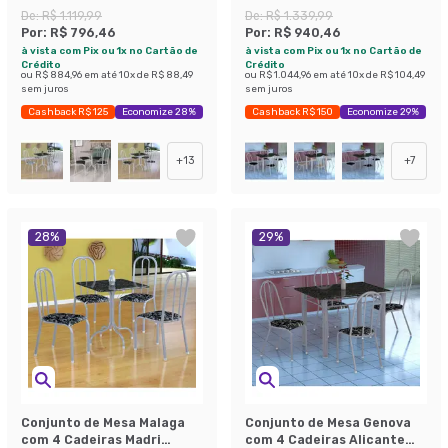
Prata e Preto Listrado
Branco Prata e Branco
De:
R$ 1.119,99
De:
R$ 1.339,99
Floral
Por:
R$ 796,46
Por:
R$ 940,46
à vista com Pix ou 1x no Cartão de
à vista com Pix ou 1x no Cartão de
Crédito
Crédito
ou
R$ 884,96
em até
10
x de
R$ 88,49
ou
R$ 1.044,96
em até
10
x de
R$ 104,49
sem juros
sem juros
Cashback R$ 125
Economize 28%
Cashback R$ 150
Economize 29%
+
13
+
7
28
%
29
%
Conjunto de Mesa Malaga
Conjunto de Mesa Genova
com 4 Cadeiras Madri
com 4 Cadeiras Alicante