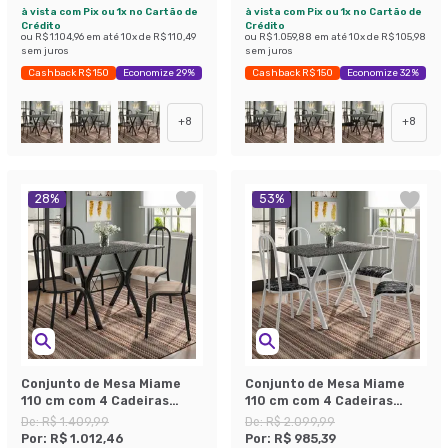
à vista com Pix ou 1x no Cartão de
à vista com Pix ou 1x no Cartão de
Crédito
Crédito
ou
R$ 1.104,96
em até
10
x de
R$ 110,49
ou
R$ 1.059,88
em até
10
x de
R$ 105,98
sem juros
sem juros
Cashback R$ 150
Economize 29%
Cashback R$ 150
Economize 32%
+
8
+
8
28
%
53
%
Conjunto de Mesa Miame
Conjunto de Mesa Miame
110 cm com 4 Cadeiras
110 cm com 4 Cadeiras
Madri Preto e Nature Bege
Madri Branco e Preto Floral
De:
R$ 1.409,99
De:
R$ 2.099,99
Por:
R$ 1.012,46
Por:
R$ 985,39