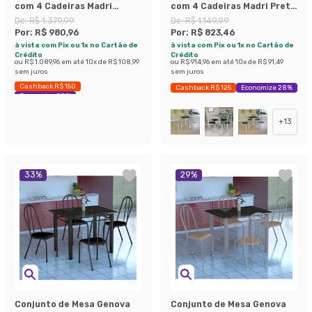
com 4 Cadeiras Madri
com 4 Cadeiras Madri Preto
Branco Prata E Preto
Prata e Preto Liso
De:
R$ 1.379,99
De:
R$ 1.149,99
Listrado
Por:
R$ 980,96
Por:
R$ 823,46
à vista com Pix ou 1x no Cartão de
à vista com Pix ou 1x no Cartão de
Crédito
Crédito
ou
R$ 1.089,96
em até
10
x de
R$ 108,99
ou
R$ 914,96
em até
10
x de
R$ 91,49
sem juros
sem juros
Cashback R$ 150
Cashback R$ 125
Economize 28%
Economize 28%
+
13
33
%
29
%
Conjunto de Mesa Genova
Conjunto de Mesa Genova