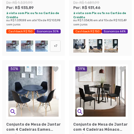
Preto Prata e Branco Floral
Branco
De:
R$ 1.339,99
De:
R$ 1.689,99
Por:
R$ 935,89
Por:
R$ 931,46
à vista com Pix ou 1x no Cartão de
à vista com Pix ou 1x no Cartão de
Crédito
Crédito
ou
R$ 1.039,88
em até
10
x de
R$ 103,98
ou
R$ 1.034,96
em até
10
x de
R$ 103,49
sem juros
sem juros
Cashback R$ 150
Economize 30%
Cashback R$ 150
Economize 44%
+
7
50
%
39
%
Conjunto de Mesa de Jantar
Conjunto de Mesa de Jantar
com 4 Cadeiras Eames
com 4 Cadeiras Mônaco