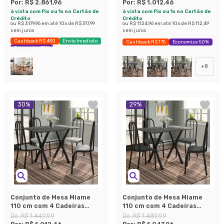
Por:
R$ 2.861,96
Por:
R$ 1.012,46
à vista com Pix ou 1x no Cartão de
à vista com Pix ou 1x no Cartão de
Crédito
Crédito
ou
R$ 3.179,96
em até
10
x de
R$ 317,99
ou
R$ 1.124,96
em até
10
x de
R$ 112,49
sem juros
sem juros
Cashback R$ 450
Envio Imediato
Cashback R$ 175
Economize 50%
Economize 39%
+
8
30
%
29
%
Conjunto de Mesa Miame
Conjunto de Mesa Miame
110 cm com 4 Cadeiras
110 cm com 4 Cadeiras
Madri Preto e Vegetale
Madri Preto e Mesclado
De:
R$ 1.449,99
De:
R$ 1.489,99
Petróleo