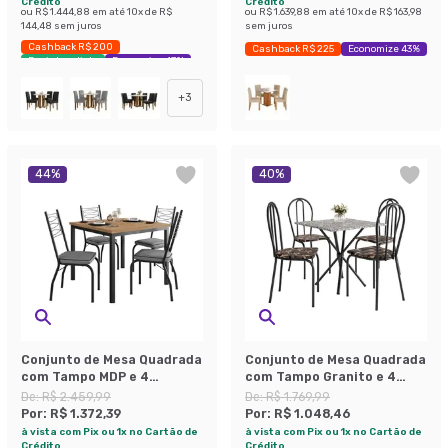
Crédito
Crédito
ou
R$ 1.444,88
em até
10
x de
R$
ou
R$ 1.639,88
em até
10
x de
R$ 163,98
144,48
sem juros
sem juros
Cashback R$ 200
Cashback R$ 225
Economize 43%
Envio Imediato
Economize 47%
+
3
44
%
40
%
Conjunto de Mesa Quadrada
Conjunto de Mesa Quadrada
com Tampo MDP e 4
com Tampo Granito e 4
Cadeiras Adriana
Cadeiras Léia
De:
R$ 2.459,99
De:
R$ 1.769,99
Revestimento Sintético
Revestimento Sintético
Por:
R$ 1.372,39
Por:
R$ 1.048,46
Platina e Preto
Preto e Palha
à vista com Pix ou 1x no Cartão de
à vista com Pix ou 1x no Cartão de
Crédito
Crédito