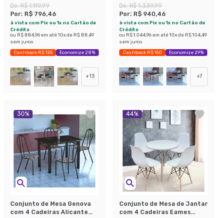
Branco Prata e Preto Floral
Branco Prata e Preto Floral
De:
R$ 1.119,99
De:
R$ 1.339,99
Por:
R$ 796,46
Por:
R$ 940,46
à vista com Pix ou 1x no Cartão de
à vista com Pix ou 1x no Cartão de
Crédito
Crédito
ou
R$ 884,96
em até
10
x de
R$ 88,49
ou
R$ 1.044,96
em até
10
x de
R$ 104,49
sem juros
sem juros
Cashback R$ 125
Economize 28%
Cashback R$ 150
Economize 29%
+
13
+
7
30
%
44
%
Conjunto de Mesa Genova
Conjunto de Mesa de Jantar
com 4 Cadeiras Alicante
com 4 Cadeiras Eames