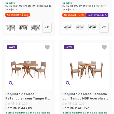
Crédito
Crédito
ou
R$ 1.524,88
em até
10
x de
R$ 152,48
ou
R$ 1.164,95
em até
10
x de
R$ 116,49
sem juros
sem juros
Cashback R$ 225
Cashback R$ 175
Economize 40%
Economize 44%
+
10
+
28
44
%
39
%
Conjunto de Mesa
Conjunto de Mesa Redonda
Retangular com Tampo MDF
com Tampo MDF Acerola e 4
Cacau e 4 Cadeiras Sabiá
Cadeiras Sabiá Linho Bege
De:
R$ 4.419,99
De:
R$ 4.319,99
Linho Marrom e Cinamomo
e Cinamomo
Por:
R$ 2.447,89
Por:
R$ 2.600,96
à vista com Pix ou 1x no Cartão de
à vista com Pix ou 1x no Cartão de