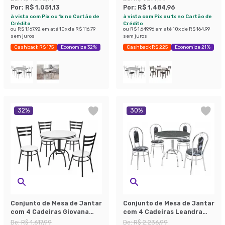
Por:
R$ 1.051,13
Por:
R$ 1.484,96
à vista com Pix ou 1x no Cartão de
à vista com Pix ou 1x no Cartão de
Crédito
Crédito
ou
R$ 1.167,92
em até
10
x de
R$ 116,79
ou
R$ 1.649,96
em até
10
x de
R$ 164,99
sem juros
sem juros
Cashback R$ 175
Economize 32%
Cashback R$ 225
Economize 21%
32
%
30
%
Conjunto de Mesa de Jantar
Conjunto de Mesa de Jantar
com 4 Cadeiras Giovana
com 4 Cadeiras Leandra
Branco e Preto
Preto e Cromado
De:
R$ 1.617,99
De:
R$ 2.236,99