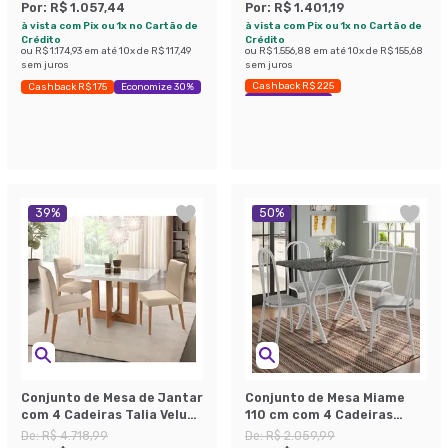
Por:
R$ 1.057,44
Por:
R$ 1.401,19
à vista com Pix ou 1x no Cartão de
à vista com Pix ou 1x no Cartão de
Crédito
Crédito
ou
R$ 1.174,93
em até
10
x de
R$ 117,49
ou
R$ 1.556,88
em até
10
x de
R$ 155,68
sem juros
sem juros
Cashback R$ 225
Cashback R$ 175
Economize 30%
Economize 30%
39
%
50
%
Conjunto de Mesa de Jantar
Conjunto de Mesa Miame
com 4 Cadeiras Talia Veludo
110 cm com 4 Cadeiras
Off White e Creme
Madri Branco e Vegetale
De:
R$ 4.718,99
De:
R$ 2.059,99