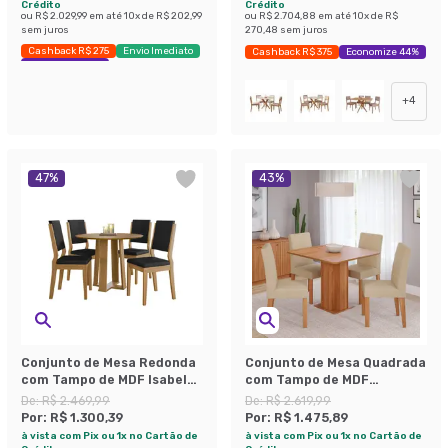
Crédito
Crédito
ou
R$ 2.029,99
em até
10
x de
R$ 202,99
ou
R$ 2.704,88
em até
10
x de
R$
sem juros
270,48
sem juros
Cashback R$ 275
Envio Imediato
Cashback R$ 375
Economize 44%
Economize 48%
+
4
47
%
43
%
Conjunto de Mesa Redonda
Conjunto de Mesa Quadrada
com Tampo de MDF Isabela
com Tampo de MDF
e 4 Cadeiras Carol Veludo
Cinamomo Sophia e 4
De:
R$ 2.469,99
De:
R$ 2.619,99
Preto e Ypê
Cadeiras Maia Suede
Por:
R$ 1.300,39
Por:
R$ 1.475,89
Gengibre
à vista com Pix ou 1x no Cartão de
à vista com Pix ou 1x no Cartão de