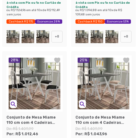
à vista com Pix ou 1x no Cartão de
à vista com Pix ou 1x no Cartão de
Crédito
Crédito
ou
R$ 1.124,96
em até
10
x de
R$ 112,49
ou
R$ 1.094,88
em até
10
x de
R$
sem juros
109,48
sem juros
Cashback R$ 175
Economize 28%
Cashback R$ 150
Economize 53%
+
8
+
8
28
%
25
%
Conjunto de Mesa Miame
Conjunto de Mesa Miame
110 cm com 4 Cadeiras
110 cm com 4 Cadeiras
Madri Branco e Preto Liso
Madri Branco e Nature Bege
De:
R$ 1.409,99
De:
R$ 1.409,99
Por:
R$ 1.012,46
Por:
R$ 1.043,96