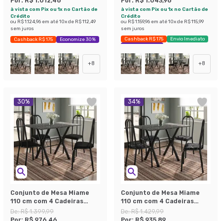
Por:
R$ 1.012,46
Por:
R$ 1.043,96
à vista com Pix ou 1x no Cartão de
à vista com Pix ou 1x no Cartão de
Crédito
Crédito
ou
R$ 1.124,96
em até
10
x de
R$ 112,49
ou
R$ 1.159,96
em até
10
x de
R$ 115,99
sem juros
sem juros
Cashback R$ 175
Envio Imediato
Cashback R$ 175
Economize 30%
Economize 29%
+
8
+
8
30
%
34
%
Conjunto de Mesa Miame
Conjunto de Mesa Miame
110 cm com 4 Cadeiras
110 cm com 4 Cadeiras
Madri Preto e Preto Liso
Madri Preto e Preto Floral
De:
R$ 1.399,99
De:
R$ 1.429,99
Por:
R$ 976,46
Por:
R$ 935,89