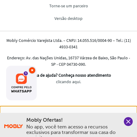
×
Nós salvamos o seu histórico de uso pra oferecer a melhor
Mobly Ofertas!
experiência na Mobly. Quando você navega no nosso site,
No app, você tem acesso a recursos 
aceita esta condição
exclusivos para transformar sua casa do 