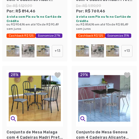
Branco Prata e Branco
Prata e Branco Floral
De:
R$ 1.129,99
De:
R$ 1.119,99
Floral
Por:
R$ 814,46
Por:
R$ 769,46
à vista com Pix ou 1x no Cartão de
à vista com Pix ou 1x no Cartão de
Crédito
Crédito
ou
R$ 904,96
em até
10
x de
R$ 90,49
ou
R$ 854,96
em até
10
x de
R$ 85,49
sem juros
sem juros
Cashback R$ 125
Economize 27%
Cashback R$ 125
Economize 31%
+
13
+
13
28
%
29
%
Conjunto de Mesa Malaga
Conjunto de Mesa Genova
com 4 Cadeiras Madri Preto
com 4 Cadeiras Alicante