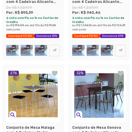
com 4 Cadeiras Alicante
com 4 Cadeiras Alicante
Preto Prata e Preto Liso
Branco Prata e Nature
De:
R$ 1.339,99
De:
R$ 1.339,99
Bege
Por:
R$ 895,39
Por:
R$ 940,46
à vista com Pix ou 1x no Cartão de
à vista com Pix ou 1x no Cartão de
Crédito
Crédito
ou
R$ 994,88
em até
10
x de
R$ 99,48
ou
R$ 1.044,96
em até
10
x de
R$ 104,49
sem juros
sem juros
Cashback R$ 150
Economize 33%
Cashback R$ 150
Economize 29%
+
7
+
7
27
%
32
%
Conjunto de Mesa Malaga
Conjunto de Mesa Genova