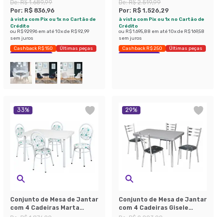
Preto
Veludo Preto
De:
R$ 1.689,99
De:
R$ 2.519,99
Por:
R$ 836,96
Por:
R$ 1.526,29
à vista com Pix ou 1x no Cartão de
à vista com Pix ou 1x no Cartão de
Crédito
Crédito
ou
R$ 929,96
em até
10
x de
R$ 92,99
ou
R$ 1.695,88
em até
10
x de
R$ 169,58
sem juros
sem juros
Cashback R$ 150
Últimas peças
Cashback R$ 250
Últimas peças
Economize 50%
Economize 39%
33
%
29
%
Conjunto de Mesa de Jantar
Conjunto de Mesa de Jantar
com 4 Cadeiras Marta
com 4 Cadeiras Gisele
Branco e Floral
Cromado e Preto