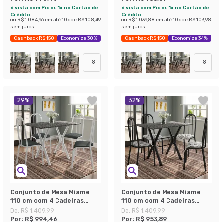
à vista com Pix ou 1x no Cartão de
à vista com Pix ou 1x no Cartão de
Crédito
Crédito
ou
R$ 1.084,96
em até
10
x de
R$ 108,49
ou
R$ 1.039,88
em até
10
x de
R$ 103,98
sem juros
sem juros
Cashback R$ 150
Economize 30%
Cashback R$ 150
Economize 34%
+
8
+
8
29
%
32
%
Conjunto de Mesa Miame
Conjunto de Mesa Miame
110 cm com 4 Cadeiras
110 cm com 4 Cadeiras
Madri Branco e Mesclado
Madri Preto e Branco Floral
De:
R$ 1.409,99
De:
R$ 1.409,99
Petróleo
Por:
R$ 994,46
Por:
R$ 953,89