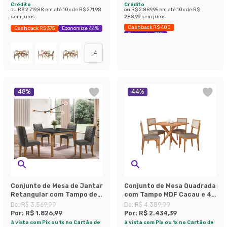
Crédito
Crédito
ou
R$ 2.719,88
em até
10
x de
R$ 271,98
ou
R$ 2.889,95
em até
10
x de
R$
sem juros
288,99
sem juros
Cashback R$ 400
Cashback R$ 375
Economize 44%
Economize 39%
+
4
48
%
44
%
Conjunto de Mesa de Jantar
Conjunto de Mesa Quadrada
Retangular com Tampo de
com Tampo MDF Cacau e 4
Vidro e 4 Cadeiras Turquesa
Cadeiras Encanto Linho
De:
R$ 3.569,99
De:
R$ 4.389,99
Veludo Grafite e Imbuia
Bege e Cinamomo
Por:
R$ 1.826,99
Por:
R$ 2.434,39
à vista com Pix ou 1x no Cartão de
à vista com Pix ou 1x no Cartão de