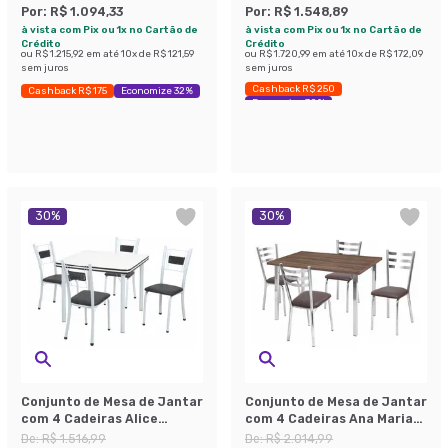
Por:
R$ 1.094,33
Por:
R$ 1.548,89
à vista com Pix ou 1x no Cartão de
à vista com Pix ou 1x no Cartão de
Crédito
Crédito
ou
R$ 1.215,92
em até
10
x de
R$ 121,59
ou
R$ 1.720,99
em até
10
x de
R$ 172,09
sem juros
sem juros
Cashback R$ 250
Cashback R$ 175
Economize 32%
Economize 30%
30
%
30
%
Conjunto de Mesa de Jantar
Conjunto de Mesa de Jantar
com 4 Cadeiras Alice
com 4 Cadeiras Ana Maria
Branco e Preto
Marrom e Cromado
De:
R$ 1.516,99
De:
R$ 2.014,99