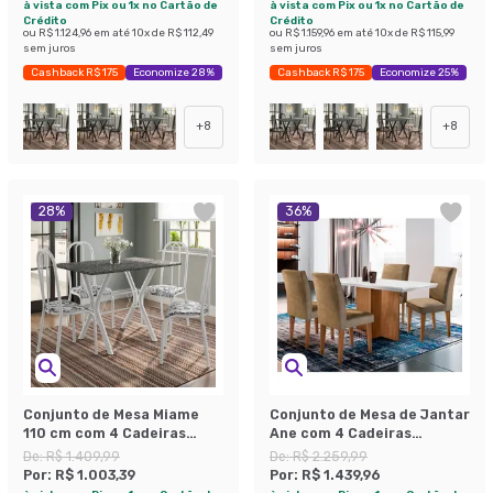
à vista com Pix ou 1x no Cartão de
à vista com Pix ou 1x no Cartão de
Crédito
Crédito
ou
R$ 1.124,96
em até
10
x de
R$ 112,49
ou
R$ 1.159,96
em até
10
x de
R$ 115,99
sem juros
sem juros
Cashback R$ 175
Economize 28%
Cashback R$ 175
Economize 25%
+
8
+
8
28
%
36
%
Conjunto de Mesa Miame
Conjunto de Mesa de Jantar
110 cm com 4 Cadeiras
Ane com 4 Cadeiras
Madri Branco e Branco
Estofadas Grécia I Animalle
De:
R$ 1.409,99
De:
R$ 2.259,99
Floral
Off White e Chocolate
Por:
R$ 1.003,39
Por:
R$ 1.439,96