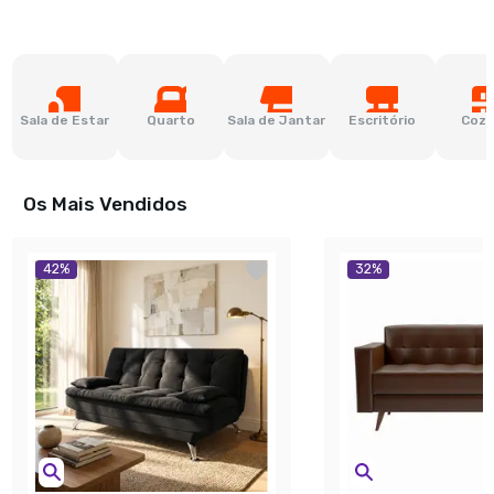
Sala de Estar
Quarto
Sala de Jantar
Escritório
Cozi
Os Mais Vendidos
42
%
32
%