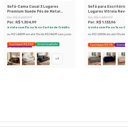
Sofá-Cama Casal 3 Lugares
Sofá para Escritório
Premium Suede Pés de Metal
Lugares Vitrola Rev
Preto
Sintético Café
De:
R$ 2.269,99
De:
R$ 1.689,99
Por:
R$ 1.304,99
Por:
R$ 1.133,96
à vista com Pix ou 1x no Cartão de Crédito
à vista com Pix ou 1x no C
ou
R$ 1.449,99
em até
10
x de
R$ 144,99
sem juros
ou
R$ 1.259,96
em até
10
x de
R$
Cashback R$ 200
Envio Imediato
Cashback R$ 175
Economi
Exclusivo Mobly
+
9