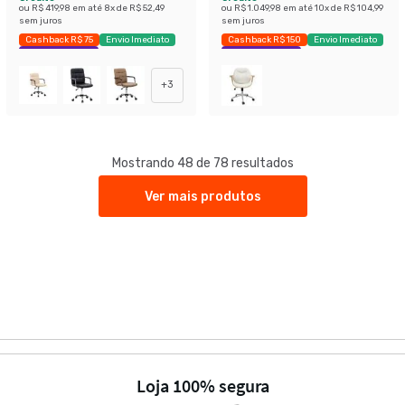
ou
R$ 419,98
em até
8
x de
R$ 52,49
ou
R$ 1.049,98
em até
10
x de
R$ 104,99
sem juros
sem juros
Cashback R$ 75
Envio Imediato
Cashback R$ 150
Envio Imediato
Exclusivo Mobly
Exclusivo Mobly
+
3
Mostrando 48 de 78 resultados
Ver mais produtos