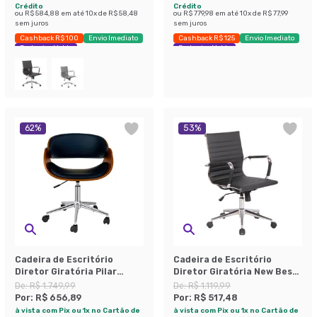
Crédito
Crédito
ou
R$ 584,88
em até
10
x de
R$ 58,48
ou
R$ 779,98
em até
10
x de
R$ 77,99
sem juros
sem juros
Cashback R$ 100
Envio Imediato
Cashback R$ 125
Envio Imediato
Exclusivo Mobly
Exclusivo Mobly
62
%
53
%
Cadeira de Escritório
Cadeira de Escritório
Diretor Giratória Pilar
Diretor Giratória New Best
Preta
Preta
De:
R$ 1.749,99
De:
R$ 1.119,99
Por:
R$ 656,89
Por:
R$ 517,48
à vista com Pix ou 1x no Cartão de
à vista com Pix ou 1x no Cartão de