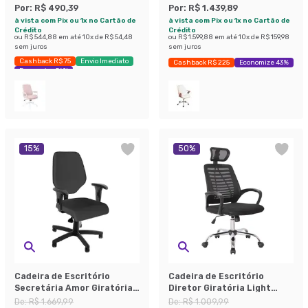
Por:
R$ 490,39
Por:
R$ 1.439,89
à vista com Pix ou 1x no Cartão de
à vista com Pix ou 1x no Cartão de
Crédito
Crédito
ou
R$ 544,88
em até
10
x de
R$ 54,48
ou
R$ 1.599,88
em até
10
x de
R$ 159,98
sem juros
sem juros
Cashback R$ 75
Envio Imediato
Cashback R$ 225
Economize 43%
Economize 56%
15
%
50
%
Cadeira de Escritório
Cadeira de Escritório
Secretária Amor Giratória
Diretor Giratória Light
Preta
Preta
De:
R$ 1.669,99
De:
R$ 1.009,99