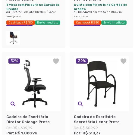
à vista com Pix ou 1x no Cartão de
à vista com Pix ou 1x no Cartão de
Crédito
Crédito
ou
R$ 959,98
em até
10
x de
R$ 95,99
ou
R$ 344,98
em até
6
x de
R$ 57,49
sem juros
sem juros
Cashback R$ 150
Envio Imediato
Cashback R$ 50
Envio Imediato
Economize 44%
Exclusivo Mobly
32
%
39
%
Cadeira de Escritório
Cadeira de Escritório
Diretor Chicago Preta
Secretária Lenor Preta
De:
R$ 1.609,99
De:
R$ 509,99
Por:
R$ 1.088,96
Por:
R$ 310,37