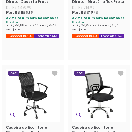
Diretor Jacarta Preta
Diretor Giratória Tok Preta
De:
R$ 1.479,99
De:
R$ 714,99
Por:
R$ 859,39
Por:
R$ 319,45
à vista com Pix ou 1x no Cartão de
à vista com Pix ou 1x no Cartão de
Crédito
Crédito
ou
R$ 954,88
em até
10
x de
R$ 95,48
ou
R$ 354,95
em até
7
x de
R$ 50,70
sem juros
sem juros
Cashback R$ 150
Economize 41%
Cashback R$ 50
Economize 55%
64
%
56
%
Cadeira de Escritório
Cadeira de Escritório