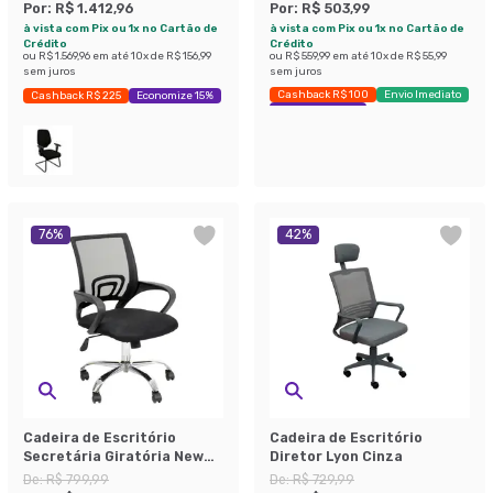
Por:
R$ 1.412,96
Por:
R$ 503,99
à vista com Pix ou 1x no Cartão de
à vista com Pix ou 1x no Cartão de
Crédito
Crédito
ou
R$ 1.569,96
em até
10
x de
R$ 156,99
ou
R$ 559,99
em até
10
x de
R$ 55,99
sem juros
sem juros
Cashback R$ 100
Envio Imediato
Cashback R$ 225
Economize 15%
Exclusivo Mobly
76
%
42
%
Cadeira de Escritório
Cadeira de Escritório
Secretária Giratória New
Diretor Lyon Cinza
Java Preta
De:
R$ 799,99
De:
R$ 729,99