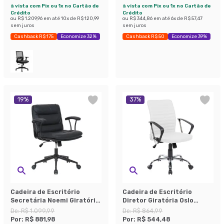
à vista com Pix ou 1x no Cartão de
à vista com Pix ou 1x no Cartão de
Crédito
Crédito
ou
R$ 1.209,96
em até
10
x de
R$ 120,99
ou
R$ 344,86
em até
6
x de
R$ 57,47
sem juros
sem juros
Cashback R$ 175
Economize 32%
Cashback R$ 50
Economize 39%
19
%
37
%
Cadeira de Escritório
Cadeira de Escritório
Secretária Noemi Giratória
Diretor Giratória Oslo
Preta
Branca
De:
R$ 1.099,99
De:
R$ 864,99
Por:
R$ 881,98
Por:
R$ 544,48