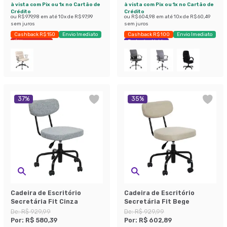
à vista com Pix ou 1x no Cartão de
à vista com Pix ou 1x no Cartão de
Crédito
Crédito
ou
R$ 979,98
em até
10
x de
R$ 97,99
ou
R$ 604,98
em até
10
x de
R$ 60,49
sem juros
sem juros
Cashback R$ 150
Envio Imediato
Cashback R$ 100
Envio Imediato
Últimas peças
Exclusivo Mobly
37
%
35
%
Cadeira de Escritório
Cadeira de Escritório
Secretária Fit Cinza
Secretária Fit Bege
De:
R$ 929,99
De:
R$ 929,99
Por:
R$ 580,39
Por:
R$ 602,89