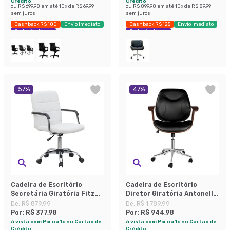
Crédito
Crédito
ou
R$ 699,98
em até
10
x de
R$ 69,99
ou
R$ 899,98
em até
10
x de
R$ 89,99
sem juros
sem juros
Cashback R$ 100
Envio Imediato
Cashback R$ 125
Envio Imediato
Exclusivo Mobly
Exclusivo Mobly
57
%
47
%
Cadeira de Escritório
Cadeira de Escritório
Secretária Giratória Fitz
Diretor Giratória Antonella
Branca
Preta
De:
R$ 879,99
De:
R$ 1.789,99
Por:
R$ 377,98
Por:
R$ 944,98
à vista com Pix ou 1x no Cartão de
à vista com Pix ou 1x no Cartão de
Crédito
Crédito