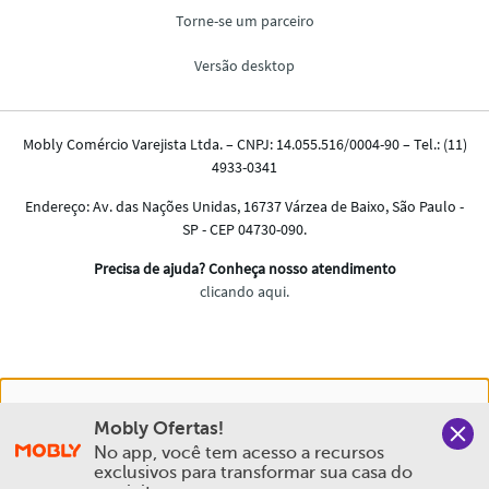
Nós salvamos o seu histórico de uso pra oferecer a melhor
Mobly Ofertas!
experiência na Mobly. Quando você navega no nosso site,
No app, você tem acesso a recursos 
aceita esta condição
exclusivos para transformar sua casa do 