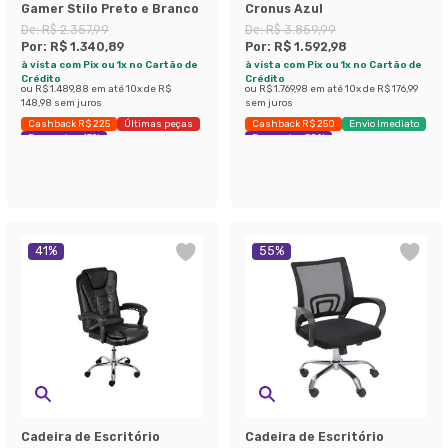
Gamer Stilo Preto e Branco
Cronus Azul
De:
R$ 2.357,99
De:
R$ 3.859,99
Por:
R$ 1.340,89
Por:
R$ 1.592,98
à vista com Pix ou 1x no Cartão de
à vista com Pix ou 1x no Cartão de
Crédito
Crédito
ou
R$ 1.489,88
em até
10
x de
R$
ou
R$ 1.769,98
em até
10
x de
R$ 176,99
148,98
sem juros
sem juros
Cashback R$ 225
Últimas peças
Cashback R$ 250
Envio Imediato
Economize 43%
Economize 58%
41
%
55
%
Cadeira de Escritório
Cadeira de Escritório