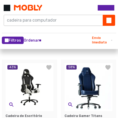
Envio
Filtros
Ordenar
Imediato
43
%
58
%
Cadeira de Escritório
Cadeira Gamer Titans