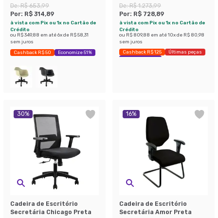
Branca
De:
R$ 653,99
De:
R$ 1.273,99
Por:
R$ 314,89
Por:
R$ 728,89
à vista com Pix ou 1x no Cartão de
à vista com Pix ou 1x no Cartão de
Crédito
Crédito
ou
R$ 349,88
em até
6
x de
R$ 58,31
ou
R$ 809,88
em até
10
x de
R$ 80,98
sem juros
sem juros
Cashback R$ 125
Últimas peças
Cashback R$ 50
Economize 51%
Economize 42%
30
%
16
%
Cadeira de Escritório
Cadeira de Escritório
Secretária Chicago Preta
Secretária Amor Preta