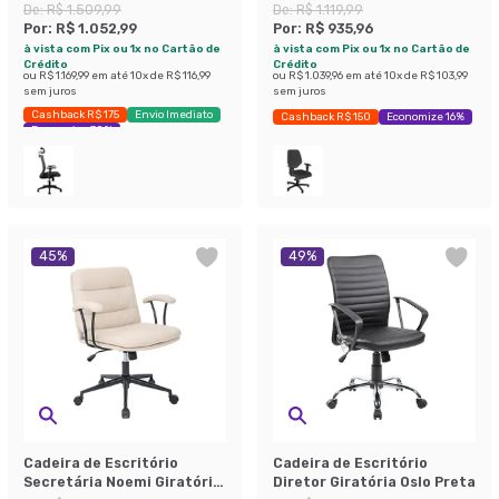
De:
R$ 1.509,99
De:
R$ 1.119,99
Por:
R$ 1.052,99
Por:
R$ 935,96
à vista com Pix ou 1x no Cartão de
à vista com Pix ou 1x no Cartão de
Crédito
Crédito
ou
R$ 1.169,99
em até
10
x de
R$ 116,99
ou
R$ 1.039,96
em até
10
x de
R$ 103,99
sem juros
sem juros
Cashback R$ 175
Envio Imediato
Cashback R$ 150
Economize 16%
Economize 30%
45
%
49
%
Cadeira de Escritório
Cadeira de Escritório
Secretária Noemi Giratória
Diretor Giratória Oslo Preta