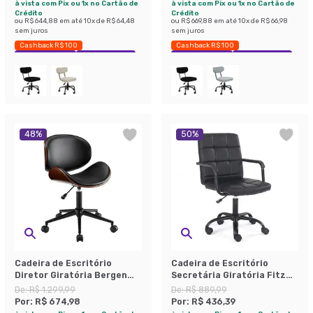
à vista com Pix ou 1x no Cartão de
à vista com Pix ou 1x no Cartão de
Crédito
Crédito
ou
R$ 644,88
em até
10
x de
R$ 64,48
ou
R$ 669,88
em até
10
x de
R$ 66,98
sem juros
sem juros
Cashback R$ 100
Cashback R$ 100
Exclusivo Mobly
Economize 37%
Exclusivo Mobly
Economize 35%
48
%
50
%
Cadeira de Escritório
Cadeira de Escritório
Diretor Giratória Bergen
Secretária Giratória Fitz
Preta
Repuxada Preta
De:
R$ 1.299,99
De:
R$ 889,99
Por:
R$ 674,98
Por:
R$ 436,39