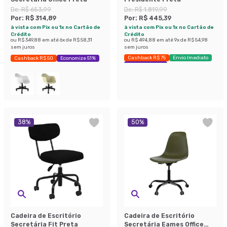
De:
R$ 653,99
De:
R$ 1.819,99
Por:
R$ 314,89
Por:
R$ 445,39
à vista com Pix ou 1x no Cartão de
à vista com Pix ou 1x no Cartão de
Crédito
Crédito
ou
R$ 349,88
em até
6
x de
R$ 58,31
ou
R$ 494,88
em até
9
x de
R$ 54,98
sem juros
sem juros
Cashback R$ 75
Envio Imediato
Cashback R$ 50
Economize 51%
Economize 75%
38
%
50
%
Cadeira de Escritório
Cadeira de Escritório
Secretária Fit Preta
Secretária Eames Office