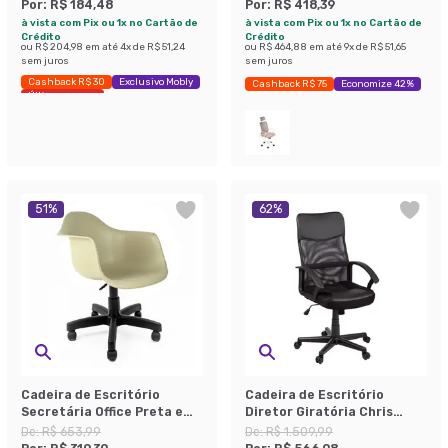
Por:
R$ 184,48
Por:
R$ 418,39
à vista com Pix ou 1x no Cartão de
à vista com Pix ou 1x no Cartão de
Crédito
Crédito
ou
R$ 204,98
em até
4
x de
R$ 51,24
ou
R$ 464,88
em até
9
x de
R$ 51,65
sem juros
sem juros
Cashback R$ 30
Exclusivo Mobly
Cashback R$ 75
Economize 42%
Últimas peças
51
%
62
%
Cadeira de Escritório
Cadeira de Escritório
Secretária Office Preta e
Diretor Giratória Chris
Fendi
Preta
De:
R$ 653,99
De:
R$ 1.509,99