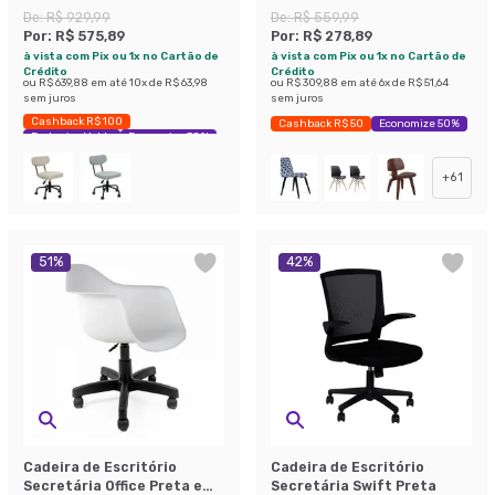
Musgo e Preta
De:
R$ 929,99
De:
R$ 559,99
Por:
R$ 575,89
Por:
R$ 278,89
à vista com Pix ou 1x no Cartão de
à vista com Pix ou 1x no Cartão de
Crédito
Crédito
ou
R$ 639,88
em até
10
x de
R$ 63,98
ou
R$ 309,88
em até
6
x de
R$ 51,64
sem juros
sem juros
Cashback R$ 100
Cashback R$ 50
Economize 50%
Exclusivo Mobly
Economize 38%
+
61
51
%
42
%
Cadeira de Escritório
Cadeira de Escritório
Secretária Office Preta e
Secretária Swift Preta