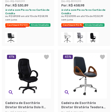
Bege
De:
R$ 969,99
De:
R$ 899,99
Por:
R$ 530,89
Por:
R$ 458,98
à vista com Pix ou 1x no Cartão de
à vista com Pix ou 1x no Cartão de
Crédito
Crédito
ou
R$ 589,88
em até
10
x de
R$ 58,98
ou
R$ 509,98
em até
10
x de
R$ 50,99
sem juros
sem juros
Cashback R$ 100
Envio Imediato
Cashback R$ 75
Envio Imediato
Últimas peças
Exclusivo Mobly
41
%
45
%
Cadeira de Escritório
Cadeira de Escritório
Diretor Giratória Oslo II
Diretor Giratória Teodora
Preta
Preta