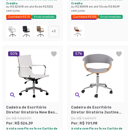
Crédito
Crédito
ou
R$ 424,98
em até
8
x de
R$ 53,12
ou
R$ 859,98
em até
10
x de
R$ 85,99
sem juros
sem juros
Cashback R$ 75
Envio Imediato
Cashback R$ 125
Envio Imediato
Exclusivo Mobly
Exclusivo Mobly
+
3
50
%
57
%
Cadeira de Escritório
Cadeira de Escritório
Diretor Giratória New Best
Diretor Giratória Justine
Branca
Cinza
De:
R$ 1.069,99
De:
R$ 1.649,99
Por:
R$ 526,39
Por:
R$ 701,98
à vista com Pix ou 1x no Cartão de
à vista com Pix ou 1x no Cartão de