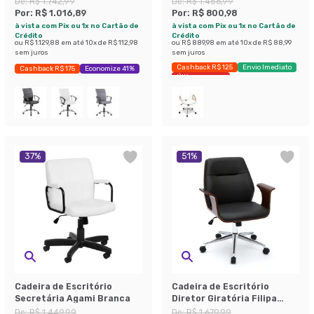
De:
R$ 1.742,99
De:
R$ 1.456,99
Por:
R$ 1.016,89
Por:
R$ 800,98
à vista com Pix ou 1x no Cartão de
à vista com Pix ou 1x no Cartão de
Crédito
Crédito
ou
R$ 1.129,88
em até
10
x de
R$ 112,98
ou
R$ 889,98
em até
10
x de
R$ 88,99
sem juros
sem juros
Cashback R$ 125
Envio Imediato
Cashback R$ 175
Economize 41%
Últimas peças
37
%
51
%
Cadeira de Escritório
Cadeira de Escritório
Secretária Agami Branca
Diretor Giratória Filipa
Preta
De:
R$ 1.449,99
De:
R$ 1.679,99