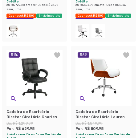
Crédito
Crédito
ou
R$ 729,88
em até
10
x de
R$ 72,98
ou
R$ 574,98
em até
10
x de
R$ 57,49
sem juros
sem juros
Cashback R$ 100
Envio Imediato
Cashback R$ 100
Envio Imediato
Exclusivo Mobly
Exclusivo Mobly
51
%
56
%
Cadeira de Escritório
Cadeira de Escritório
Diretor Giratória Charles
Diretor Giratória Lauren
Preta
Branca
De:
R$ 1.299,99
De:
R$ 1.849,99
Por:
R$ 629,98
Por:
R$ 809,98
à vista com Pix ou 1x no Cartão de
à vista com Pix ou 1x no Cartão de