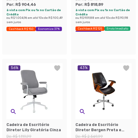
Por:
R$ 904,46
Por:
R$ 818,89
à vista com Pix ou 1x no Cartão de
à vista com Pix ou 1x no Cartão de
Crédito
Crédito
ou
R$ 1.004,96
em até
10
x de
R$ 100,49
ou
R$ 909,88
em até
10
x de
R$ 90,98
sem juros
sem juros
Cashback R$ 125
Envio Imediato
Cashback R$ 150
Economize 37%
Economize 51%
56
%
43
%
Cadeira de Escritório
Cadeira de Escritório
Diretor Lily Giratória Cinza
Diretor Bergen Preta e
Amadeirada
De:
R$ 1.119,99
De:
R$ 2.569,99