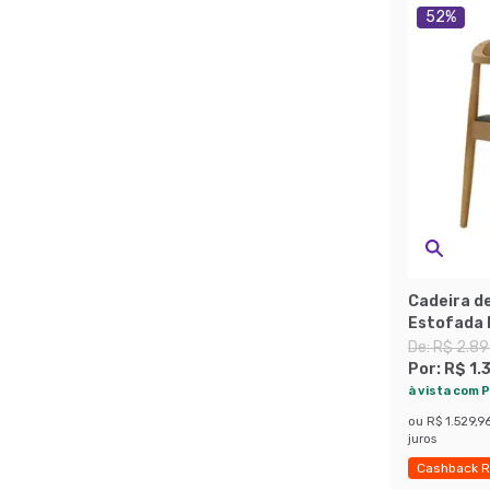
52
%
Cadeira d
Estofada
De:
R$ 2.89
Por:
R$ 1.
à vista com P
ou
R$ 1.529,9
juros
Cashback R