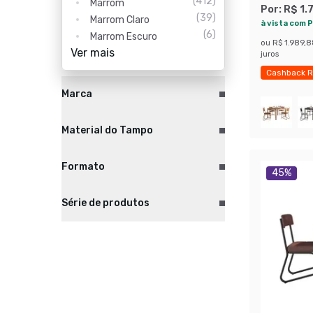
(
412
)
Marrom
Revestime
Por:
R$ 1.
(
39
)
Marrom Claro
Preto
à vista com P
(
6
)
Marrom Escuro
ou
R$ 1.989,
Ver mais
juros
Cashback R
Marca
Material do Tampo
Formato
45
%
Série de produtos