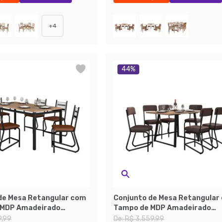
+
4
44
%
de Mesa Retangular com
Conjunto de Mesa Retangular
 MDP Amadeirado
Tampo de MDP Amadeirado
 6 Cadeiras Kieve
Atlanta e 6 Cadeiras Nagóia
9,99
De:
R$ 3.559,99