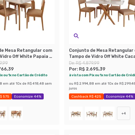
de Mesa Retangular com
Conjunto de Mesa Retangular
idro Off White Papaia e
Tampo de Vidro Off White Caca
s Palmas Revestimento
Cadeiras Sabiá Revestimento
9,99
De:
R$ 4.879,99
 Marrom e Cinamomo
Sintético Marrom e Cinamom
766,39
Por:
R$ 2.695,39
ix ou 1x no Cartão de Crédito
à vista com Pix ou 1x no Cartão de Créd
88
em até
10
x de
R$ 418,48
sem
ou
R$ 2.994,88
em até
10
x de
R$ 299,4
juros
$ 575
Economize 44%
Cashback R$ 425
Economize 44%
+
4