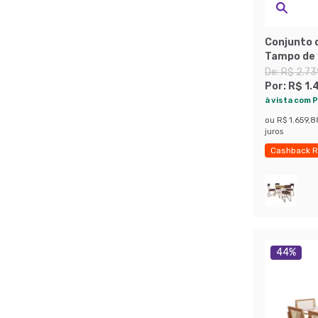
Conjunto 
Tampo de 
4 Cadeira
De:
R$ 2.73
Sintético
Por:
R$ 1.
à vista com P
ou
R$ 1.659,8
juros
Cashback R
44
%