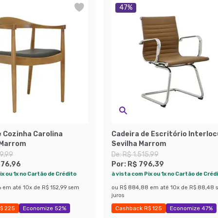
47
%
e Cozinha Carolina
Cadeira de Escritório Interlo
 Marrom
Sevilha Marrom
9,99
De:
R$ 1.515,99
376,96
Por:
R$ 796,39
ix ou 1x no Cartão de Crédito
à vista com Pix ou 1x no Cartão de Créd
6
em até
10
x de
R$ 152,99
sem
ou
R$ 884,88
em até
10
x de
R$ 88,48
juros
$ 225
Economize 52%
Cashback R$ 125
Economize 47%