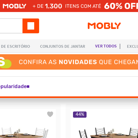
pularidade
44
%