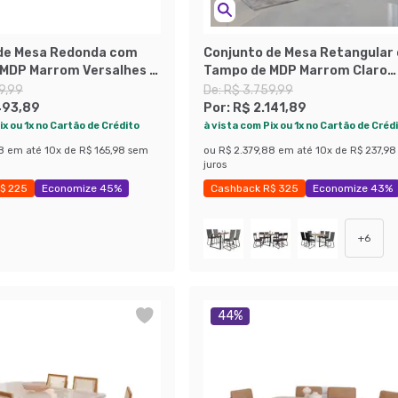
de Mesa Redonda com
Conjunto de Mesa Retangular
MDP Marrom Versalhes e
Tampo de MDP Marrom Claro
s Nagóia Revestimento
Atlanta e 6 Cadeiras Atenas
9,99
De:
R$ 3.759,99
 Marrom Escuro e Preto
Revestimento Sintético Marr
493,89
Por:
R$ 2.141,89
Cobre
ix ou 1x no Cartão de Crédito
à vista com Pix ou 1x no Cartão de Créd
8
em até
10
x de
R$ 165,98
sem
ou
R$ 2.379,88
em até
10
x de
R$ 237,98
juros
$ 225
Economize 45%
Cashback R$ 325
Economize 43%
+
6
44
%