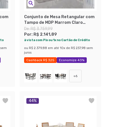
 com
Conjunto de Mesa Retangular com
Tampo de MDP Marrom Claro
Atlanta e 6 Cadeiras Atenas
De:
R$ 3.759,99
om e
Revestimento Sintético Marrom e
Por:
R$ 2.141,89
Preto
ito
à vista com Pix ou 1x no Cartão de Crédito
sem
ou
R$ 2.379,88
em até
10
x de
R$ 237,98
sem
juros
Cashback R$ 325
Economize 43%
+
6
44
%