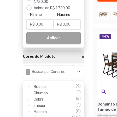
1.720,00
Acima de R$ 1.720,00
Mínimo
Máximo
44
%
Aplicar
Cores do Produto
(
9
)
Branco
(
1
)
Chumbo
(
6
)
Cobre
Conjunto 
(
1
)
Imbuia
Tampo de
(
8
)
Madeira
Valência e
De:
R$ 3.19