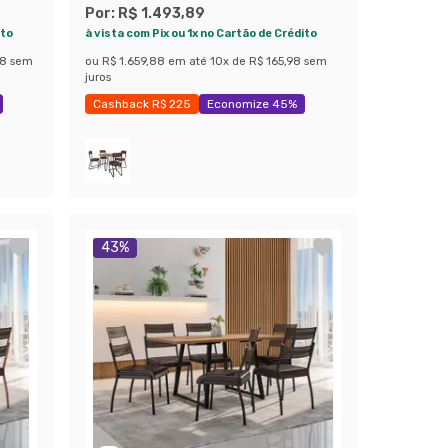
om e
Sintético Marrom Escuro e Cobre
Por:
R$ 1.493,89
ito
à vista com Pix ou 1x no Cartão de Crédito
48
sem
ou
R$ 1.659,88
em até
10
x de
R$ 165,98
sem
juros
Cashback R$ 225
Economize 45%
43
%