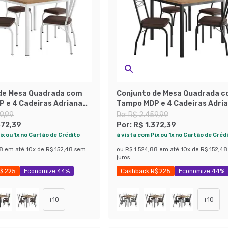
de Mesa Quadrada com
Conjunto de Mesa Quadrada 
 e 4 Cadeiras Adriana
Tampo MDP e 4 Cadeiras Adri
nto Sintético Marrom e
Revestimento Sintético Marr
9,99
De:
R$ 2.459,99
Preto
372,39
Por:
R$ 1.372,39
ix ou 1x no Cartão de Crédito
à vista com Pix ou 1x no Cartão de Créd
88
em até
10
x de
R$ 152,48
sem
ou
R$ 1.524,88
em até
10
x de
R$ 152,48
juros
$ 225
Economize 44%
Cashback R$ 225
Economize 44%
+
10
+
10