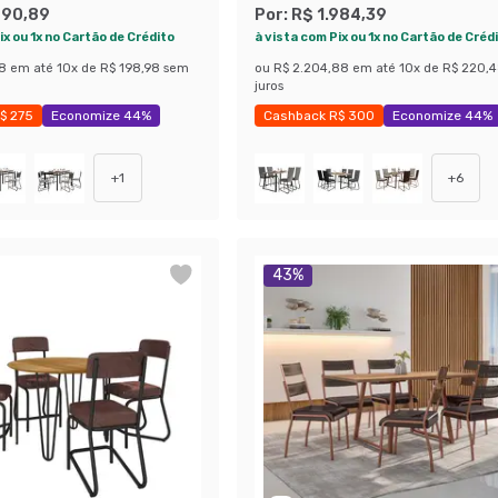
nto Sintético Marrom e
Revestimento Sintético Marr
790,89
Por:
R$ 1.984,39
Preto
ix ou 1x no Cartão de Crédito
à vista com Pix ou 1x no Cartão de Créd
88
em até
10
x de
R$ 198,98
sem
ou
R$ 2.204,88
em até
10
x de
R$ 220,
juros
$ 275
Economize 44%
Cashback R$ 300
Economize 44%
+
1
+
6
43
%