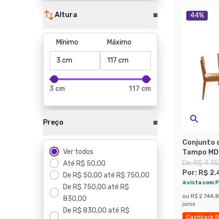
Altura
44
%
Mínimo
Máximo
3 cm
117 cm
Preço
Conjunto 
Ver todos
Tampo MDF
Juparanã 
De:
R$ 4.45
Até R$ 50,00
Marrom e
Por:
R$ 2.
De R$ 50,00 até R$ 750,00
à vista com P
De R$ 750,00 até R$
ou
R$ 2.744,
830,00
juros
De R$ 830,00 até R$
Cashback R