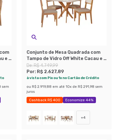
 com
Conjunto de Mesa Quadrada com
u e 4
Tampo de Vidro Off White Cacau e 4
Cadeiras Encanto Revestimento
De:
R$ 4.749,99
o
Sintético Marrom e Cinamomo
Por:
R$ 2.627,89
ito
à vista com Pix ou 1x no Cartão de Crédito
8
sem
ou
R$ 2.919,88
em até
10
x de
R$ 291,98
sem
juros
Cashback R$ 400
Economize 44%
+
4