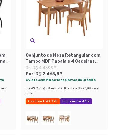
com
Conjunto de Mesa Retangular com
ana
Tampo MDF Papaia e 4 Cadeiras
om e
Juparanã Revestimento Sintético
De:
R$ 4.459,99
Marrom e Cinamomo
Por:
R$ 2.465,89
ito
à vista com Pix ou 1x no Cartão de Crédito
sem
ou
R$ 2.739,88
em até
10
x de
R$ 273,98
sem
juros
Cashback R$ 375
Economize 44%