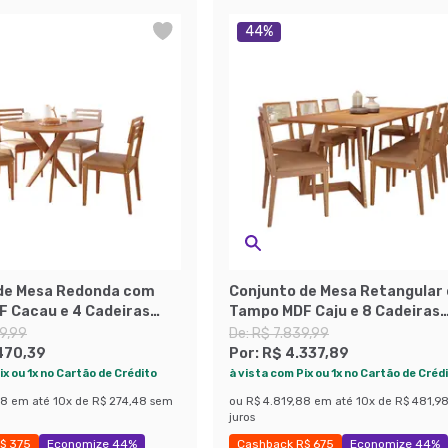
44
%
de Mesa Redonda com
Conjunto de Mesa Retangular
 Cacau e 4 Cadeiras
Tampo MDF Caju e 8 Cadeiras
Revestimento Sintético
Palmas Revestimento Sintéti
9,99
De:
R$ 7.839,99
 Cinamomo
Marrom e Cinamomo
470,39
Por:
R$ 4.337,89
ix ou 1x no Cartão de Crédito
à vista com Pix ou 1x no Cartão de Créd
88
em até
10
x de
R$ 274,48
sem
ou
R$ 4.819,88
em até
10
x de
R$ 481,9
juros
$ 375
Economize 44%
Cashback R$ 675
Economize 44%