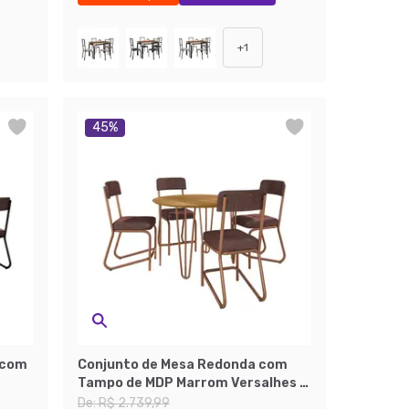
+
1
45
%
 com
Conjunto de Mesa Redonda com
Tampo de MDP Marrom Versalhes e
4 Cadeiras Nagóia Revestimento
De:
R$ 2.739,99