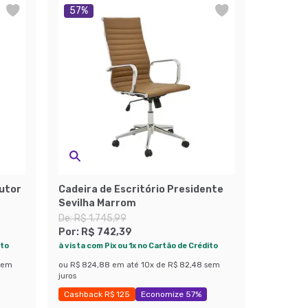
57
%
cutor
Cadeira de Escritório Presidente
Sevilha Marrom
De:
R$ 1.745,99
Por:
R$ 742,39
ito
à vista com Pix ou 1x no Cartão de Crédito
sem
ou
R$ 824,88
em até
10
x de
R$ 82,48
sem
juros
Cashback R$ 125
Economize 57%