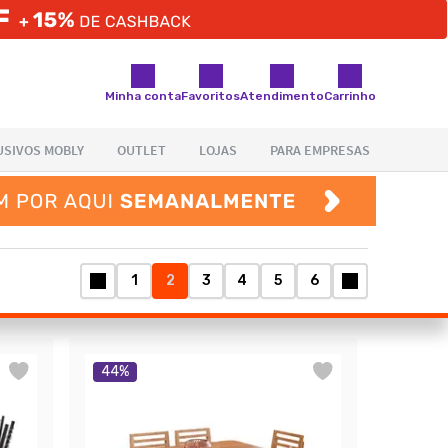
Minha conta
Favoritos
Atendimento
Carrinho
1
2
3
4
5
6
44
%