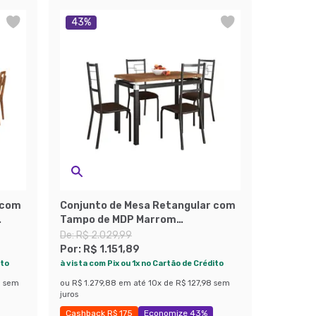
43
%
 com
Conjunto de Mesa Retangular com
Tampo de MDP Marrom
co
Copenhague e 4 Cadeiras
De:
R$ 2.029,99
Monterrey Revestimento
Por:
R$ 1.151,89
Sintético Marrom e Preto
ito
à vista com Pix ou 1x no Cartão de Crédito
8
sem
ou
R$ 1.279,88
em até
10
x de
R$ 127,98
sem
juros
Cashback R$ 175
Economize 43%