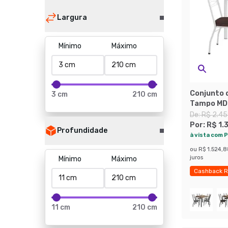
Largura
Mínimo
Máximo
Conjunto 
3 cm
210 cm
Tampo MDP
Revestime
De:
R$ 2.45
Branco
Por:
R$ 1.
Profundidade
à vista com P
ou
R$ 1.524,
juros
Mínimo
Máximo
Cashback R
11 cm
210 cm