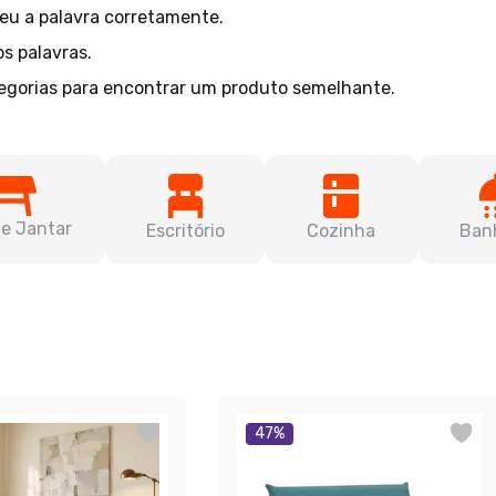
veu a palavra corretamente.
os palavras.
egorias para encontrar um produto semelhante.
de Jantar
Escritório
Cozinha
Ban
47
%