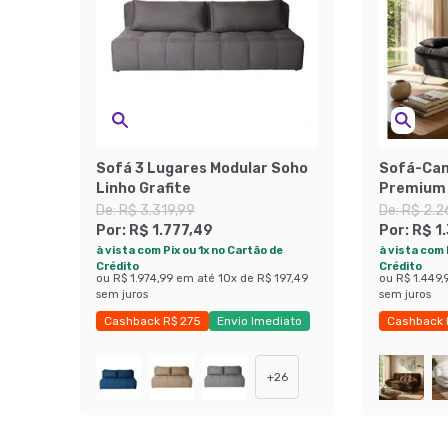
Sofá 3 Lugares Modular Soho
Sofá-Cam
Linho Grafite
Premium 
Preto
De:
R$ 3.319,99
De:
R$ 2.2
Por:
R$ 1.777,49
Por:
R$ 1
à vista com Pix ou 1x no Cartão de
à vista com 
Crédito
Crédito
ou
R$ 1.974,99
em até
10
x de
R$ 197,49
ou
R$ 1.449,
sem juros
sem juros
Cashback R$ 275
Envio Imediato
Cashback 
Exclusivo Mobly
Exclusivo 
+
26