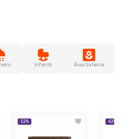
heiro
Infantil
Área Externa
32
%
42
%