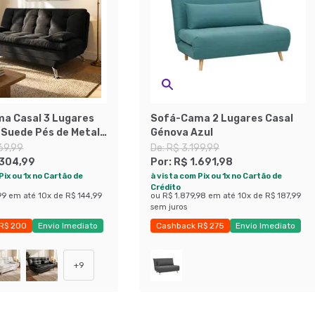
a Casal 3 Lugares
Sofá-Cama 2 Lugares Casal
Suede Pés de Metal
Génova Azul
69,99
De:
R$ 3.199,99
.304,99
Por:
R$ 1.691,98
Pix ou 1x no Cartão de
à vista com Pix ou 1x no Cartão de
Crédito
99
em até
10
x de
R$ 144,99
ou
R$ 1.879,98
em até
10
x de
R$ 187,99
sem juros
R$ 200
Envio Imediato
Cashback R$ 275
Envio Imediato
Mobly
Exclusivo Mobly
+
9