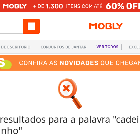
esultados para a palavra "
cadei
vinho
"