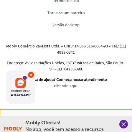
×
Nós salvamos o seu histórico de uso pra oferecer a melhor
Mobly Ofertas!
experiência na Mobly. Quando você navega no nosso site,
No app, você tem acesso a recursos 
aceita esta condição