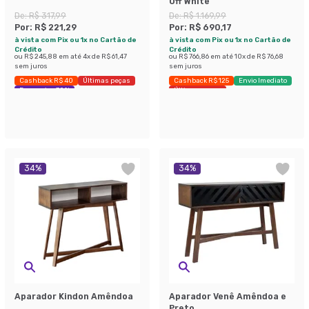
Off White
De:
R$ 317,99
De:
R$ 1.169,99
Por:
R$ 221,29
Por:
R$ 690,17
à vista com Pix ou 1x no Cartão de
à vista com Pix ou 1x no Cartão de
Crédito
Crédito
ou
R$ 245,88
em até
4
x de
R$ 61,47
ou
R$ 766,86
em até
10
x de
R$ 76,68
sem juros
sem juros
Cashback R$ 40
Últimas peças
Cashback R$ 125
Envio Imediato
Economize 30%
Últimas peças
34
%
34
%
Aparador Kindon Amêndoa
Aparador Venê Amêndoa e
Preto