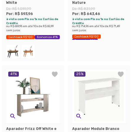
White
Nature
De:
R$ 1.019,99
De:
R$ 831,99
Por:
R$ 593,96
Por:
R$ 643,46
à vista com Pix ou 1x no Cartão de
à vista com Pix ou 1x no Cartão de
Crédito
Crédito
ou
R$ 659,95
em até
10
x de
R$ 65,99
ou
R$ 714,96
em até
10
x de
R$ 71,49
sem juros
sem juros
Cashback R$ 100
Cashback R$ 100
Economize 41%
Economize 22%
41
%
25
%
Aparador Frizz Off White e
Aparador Module Branco