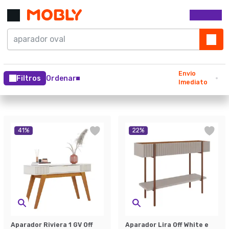
Envio
Filtros
Ordenar
Imediato
41
%
22
%
Aparador Riviera 1 GV Off
Aparador Lira Off White e