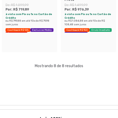
De:
R$ 1.099,99
De:
R$ 1.499,99
Por:
R$ 719,89
Por:
R$ 976,39
à vista com Pix ou 1x no Cartão de
à vista com Pix ou 1x no Cartão de
Crédito
Crédito
ou
R$ 799,88
em até
10
x de
R$ 79,98
ou
R$ 1.084,88
em até
10
x de
R$
sem juros
108,48
sem juros
Cashback R$ 125
Exclusivo Mobly
Cashback R$ 150
Envio Imediato
Últimas peças
Exclusivo Mobly
Mostrando 8 de 8 resultados