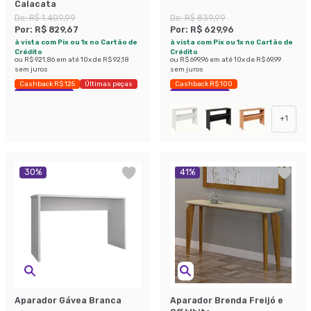
Calacata
De:
R$ 1.409,99
De:
R$ 839,99
Por:
R$ 829,67
Por:
R$ 629,96
à vista com Pix ou 1x no Cartão de
à vista com Pix ou 1x no Cartão de
Crédito
Crédito
ou
R$ 921,86
em até
10
x de
R$ 92,18
ou
R$ 699,96
em até
10
x de
R$ 69,99
sem juros
sem juros
Cashback R$ 125
Últimas peças
Cashback R$ 100
Economize 41%
Economize 25%
+
1
30
%
41
%
Aparador Gávea Branca
Aparador Brenda Freijó e