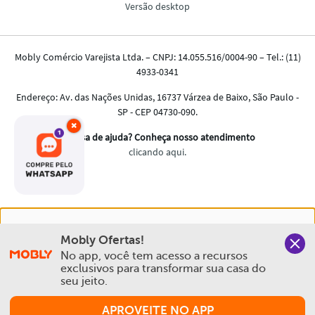
×
Nós salvamos o seu histórico de uso pra oferecer a melhor
Mobly Ofertas!
experiência na Mobly. Quando você navega no nosso site,
No app, você tem acesso a recursos 
aceita esta condição
exclusivos para transformar sua casa do 
seu jeito.
Política de Privacidade e Cookies
APROVEITE NO APP
Aceitar e Fechar