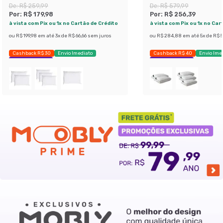
De:
R$ 259,99
De:
R$ 579,99
Por:
R$ 179,98
Por:
R$ 256,39
à vista com Pix ou 1x no Cartão de Crédito
à vista com Pix ou 1x no Car
ou
R$ 199,98
em até
3
x de
R$ 66,66
sem juros
ou
R$ 284,88
em até
5
x de
R$ 5
Cashback R$ 30
Envio Imediato
Cashback R$ 40
Envio Ime
Exclusivo Mobly
Exclusivo Mobly