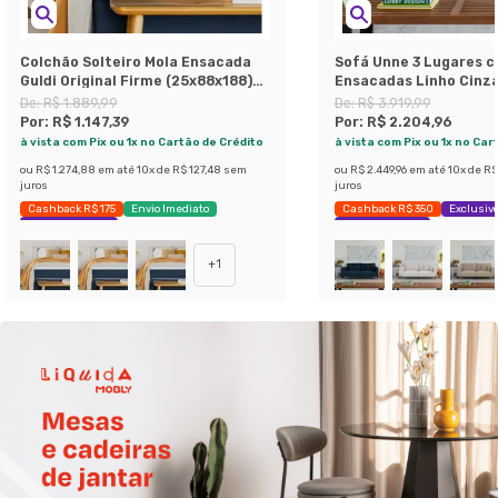
Colchão Solteiro Mola Ensacada
Sofá Unne 3 Lugares 
Guldi Original Firme (25x88x188)
Ensacadas Linho Cinz
Azul e Branco
De:
R$ 1.889,99
De:
R$ 3.919,99
Por:
R$ 1.147,39
Por:
R$ 2.204,96
à vista com Pix ou 1x no Cartão de Crédito
à vista com Pix ou 1x no Car
ou
R$ 1.274,88
em até
10
x de
R$ 127,48
sem
ou
R$ 2.449,96
em até
10
x de
R$
juros
juros
Cashback R$ 175
Envio Imediato
Cashback R$ 350
Exclusivo
Exclusivo Mobly
Economize 43%
+
1