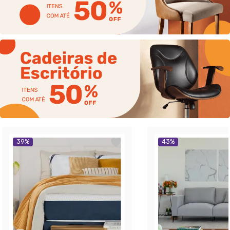
39
%
43
%