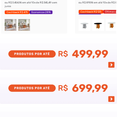
ou
R$ 3.454,96
em até
10
x de
R$ 345,49
sem
ou
R$ 819,96
em até
10
x de
R$ 8
juros
Cashback R$ 125
Últimas 
Cashback R$ 475
Economize 28%
Economize 25%