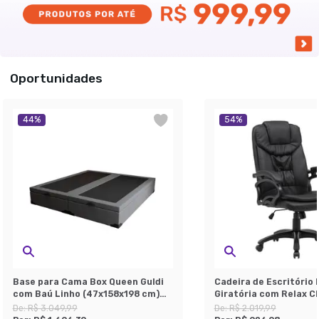
Oportunidades
44
%
54
%
Base para Cama Box Queen Guldi
Cadeira de Escritório 
com Baú Linho (47x158x198 cm)
Giratória com Relax Cl
Cinza
De:
R$ 3.049,99
De:
R$ 2.019,99