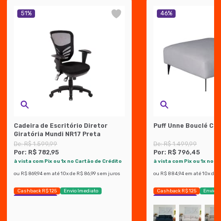
51
%
46
%
Cadeira de Escritório Diretor
Puff Unne Bouclé Ci
Giratória Mundi NR17 Preta
De:
R$ 1.599,99
De:
R$ 1.499,99
Por:
R$ 782,95
Por:
R$ 796,45
à vista com Pix ou 1x no Cartão de Crédito
à vista com Pix ou 1x no C
ou
R$ 869,94
em até
10
x de
R$ 86,99
sem juros
ou
R$ 884,94
em até
10
x de
R
Cashback R$ 125
Envio Imediato
Cashback R$ 125
Envio I
Exclusivo Mobly
Exclusivo Mobly