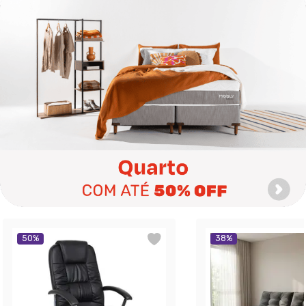
50
%
38
%