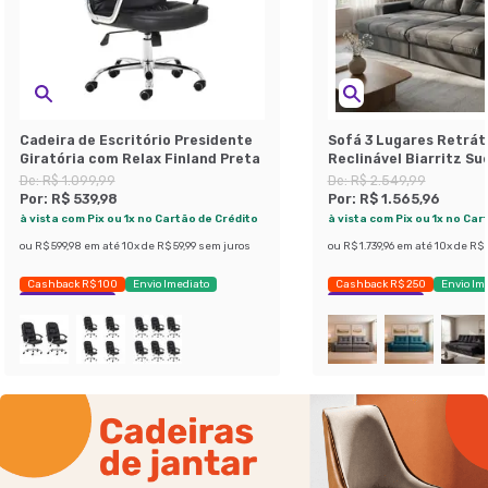
Cadeira de Escritório Presidente
Sofá 3 Lugares Retráti
Giratória com Relax Finland Preta
Reclinável Biarritz Su
De:
R$ 1.099,99
De:
R$ 2.549,99
Por:
R$ 539,98
Por:
R$ 1.565,96
à vista com Pix ou 1x no Cartão de Crédito
à vista com Pix ou 1x no Car
ou
R$ 599,98
em até
10
x de
R$ 59,99
sem juros
ou
R$ 1.739,96
em até
10
x de
R$ 
Cashback R$ 100
Envio Imediato
Cashback R$ 250
Envio Im
Exclusivo Mobly
Exclusivo Mobly